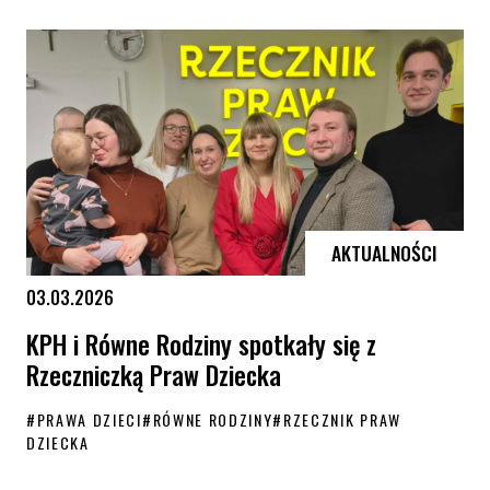
Polska znów w niechlubnej czołówce państw, które najsłabiej chronią
AKTUALNOŚCI
03.03.2026
KPH i Równe Rodziny spotkały się z
Rzeczniczką Praw Dziecka
#
PRAWA DZIECI
#
RÓWNE RODZINY
#
RZECZNIK PRAW
DZIECKA