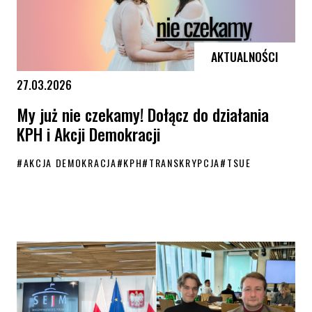
AKTUALNOŚCI
27.03.2026
My już nie czekamy! Dołącz do działania
KPH i Akcji Demokracji
#
AKCJA DEMOKRACJA
#
KPH
#
TRANSKRYPCJA
#
TSUE
My już nie czekamy! Dołącz do działania KPH i Akcji Demokracji