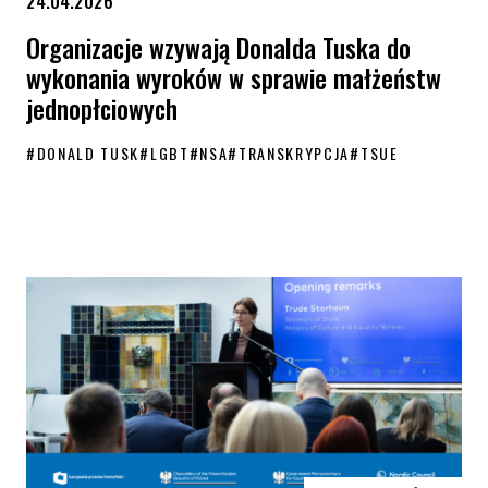
24.04.2026
Organizacje wzywają Donalda Tuska do
wykonania wyroków w sprawie małżeństw
jednopłciowych
#
DONALD TUSK
#
LGBT
#
NSA
#
TRANSKRYPCJA
#
TSUE
Organizacje wzywają Donalda Tuska do wykonania wyroków w sprawie