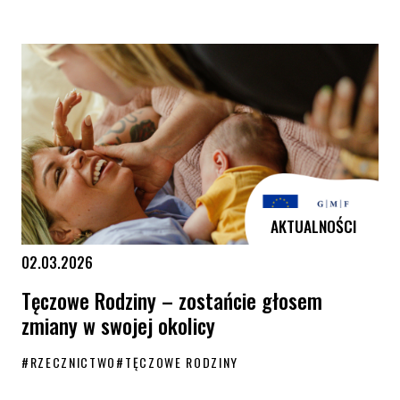
KPH i Równe Rodziny spotkały się z Rzeczniczką Praw Dziecka
AKTUALNOŚCI
02.03.2026
Tęczowe Rodziny – zostańcie głosem
zmiany w swojej okolicy
#
RZECZNICTWO
#
TĘCZOWE RODZINY