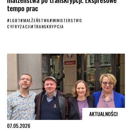
tempo prac
#
LGBT
#
MAŁŻEŃSTWA
#
MINISTERSTWO
CYFRYZACJI
#
TRANSKRYPCJA
KPH konsultuje nowy wzór aktów małżeństwa po transkrypcji. Ekspre
AKTUALNOŚCI
07.05.2026