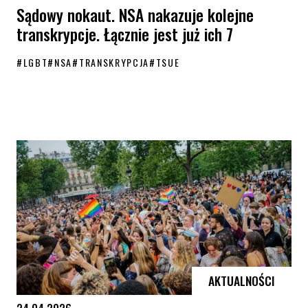
Sądowy nokaut. NSA nakazuje kolejne
transkrypcje. Łącznie jest już ich 7
#
LGBT
#
NSA
#
TRANSKRYPCJA
#
TSUE
Sądowy nokaut. NSA nakazuje kolejne transkrypcje. Łącznie jest już ic
AKTUALNOŚCI