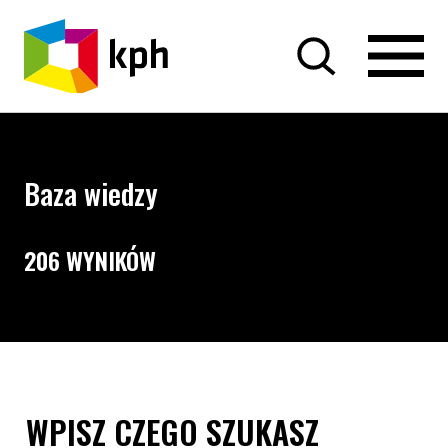
PRZEJDŹ DO TREŚCI
Baza wiedzy
206 WYNIKÓW
Opcje wyszukiwania i filtrowania treści
Wyszukiwarka