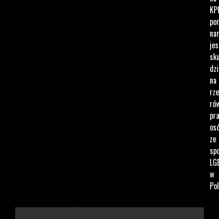
KP
po
na
jes
sku
dzi
na
rz
ró
pr
os
ze
spo
LG
w
Pol
PODAJ KWOTĘ