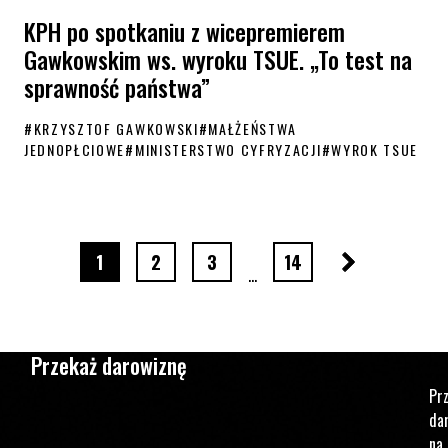
KPH po spotkaniu z wicepremierem
Gawkowskim ws. wyroku TSUE. „To test na
sprawność państwa”
#
KRZYSZTOF GAWKOWSKI
#
MAŁŻEŃSTWA
JEDNOPŁCIOWE
#
MINISTERSTWO CYFRYZACJI
#
WYROK TSUE
KPH po spotkaniu z wicepremierem Gawkowskim ws. wyroku TSUE. „T
Następna stro
strona numer
strona numer
strona numer
strona numer
1
2
3
14
…
Przekaż darowiznę
Pr
da
na