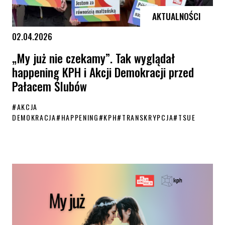
AKTUALNOŚCI
02.04.2026
„My już nie czekamy”. Tak wyglądał
happening KPH i Akcji Demokracji przed
Pałacem Ślubów
#
AKCJA
DEMOKRACJA
#
HAPPENING
#
KPH
#
TRANSKRYPCJA
#
TSUE
„My już nie czekamy”. Tak wyglądał happening KPH i Akcji Demokracj