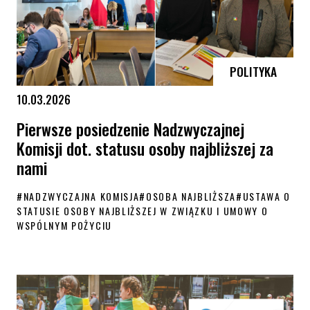
POLITYKA
10.03.2026
Pierwsze posiedzenie Nadzwyczajnej
Komisji dot. statusu osoby najbliższej za
nami
#
NADZWYCZAJNA KOMISJA
#
OSOBA NAJBLIŻSZA
#
USTAWA O
STATUSIE OSOBY NAJBLIŻSZEJ W ZWIĄZKU I UMOWY O
WSPÓLNYM POŻYCIU
Pierwsze posiedzenie Nadzwyczajnej Komisji dot. statusu osoby najbli