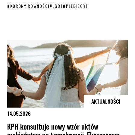
#
KORONY RÓWNOŚCI
#
LGBT
#
PLEBISCYT
KORONY RÓWNOŚCI 2026. ZGŁOŚ PROPOZYCJE NOMINACJI!
AKTUALNOŚCI
14.05.2026
KPH konsultuje nowy wzór aktów
małżeństwa po transkrypcji. Ekspresowe