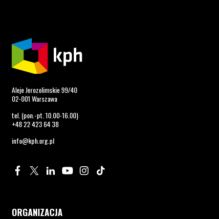
Aleje Jerozolimskie 99/40
02-001 Warszawa
tel. (pon.-pt. 10.00-16.00)
+48 22 423 64 38
info@kph.org.pl
Profil na Facebook. Strona otwiera się w nowym oknie.
Profil na Twitter. Strona otwiera się w nowym oknie.
Profil na LinkedIn. Strona otwiera się w nowym oknie.
Profil na YouTube. Strona otwiera się w nowym 
Profil na Instagram. Strona otwiera się 
Profil na Tiktok. Strona otwiera się
ORGANIZACJA