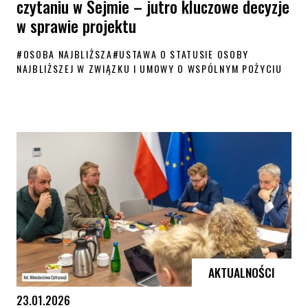
czytaniu w Sejmie – jutro kluczowe decyzje
w sprawie projektu
#
OSOBA NAJBLIŻSZA
#
USTAWA O STATUSIE OSOBY
NAJBLIŻSZEJ W ZWIĄZKU I UMOWY O WSPÓLNYM POŻYCIU
Status osoby najbliższej po pierwszym czytaniu w Sejmie – jutro klu
AKTUALNOŚCI
23.01.2026