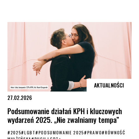
Tęczowe Rodziny – zostańcie głosem zmiany w swojej okolicy
AKTUALNOŚCI
27.02.2026
Podsumowanie działań KPH i kluczowych
wydarzeń 2025. „Nie zwalniamy tempa”
#
2025
#
LGBT
#
PODSUMOWANIE 2025
#
PRAWO
#
RÓWNOŚĆ
MAŁŻEŃSKA
#
RUCH LGBT+