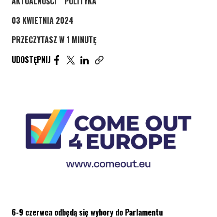
STRONA KATEGORII WPISÓW
STRONA KATEGORII WPISÓW
AKTUALNOŚCI
POLITYKA
03 KWIETNIA 2024
PRZECZYTASZ W 1 MINUTĘ
UDOSTĘPNIJ ARTYKUŁ NA FACEBOOK. STRONA O
UDOSTĘPNIJ ARTYKUŁ NA TWITTER. STRONA
UDOSTĘPNIJ ARTYKUŁ NA LINKEDIN. S
UDOSTĘPNIJ
Skopiuj link tego artykułu
6-9 czerwca odbędą się wybory do Parlamentu