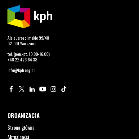
Aleje Jerozolimskie 99/40
02-001 Warszawa
tel. (pon.-pt. 10.00-16.00)
+48 22 423 64 38
info@kph.org.pl
Profil na Facebook. Strona otwiera się w nowym oknie.
Profil na Twitter. Strona otwiera się w nowym oknie.
Profil na LinkedIn. Strona otwiera się w nowym oknie.
Profil na YouTube. Strona otwiera się w nowym 
Profil na Instagram. Strona otwiera się 
Profil na Tiktok. Strona otwiera się
ORGANIZACJA
Strona główna
Aktualności