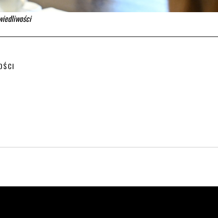
wiedliwości
OŚCI
rona otwiera się w nowym oknie.
. Strona otwiera się w nowym oknie.
kedin. Strona otwiera się w nowym oknie.