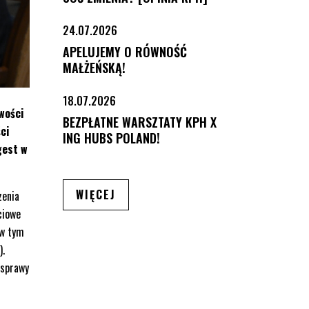
24.07.2026
APELUJEMY O RÓWNOŚĆ
MAŁŻEŃSKĄ!
18.07.2026
wości
BEZPŁATNE WARSZTATY KPH X
ci
ING HUBS POLAND!
gest w
ARTYKUŁÓW
WIĘCEJ
zenia
ciowe
 w tym
).
 sprawy