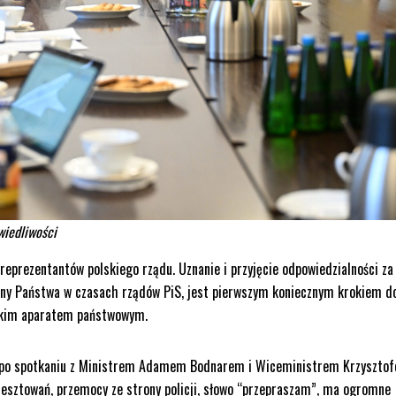
wiedliwości
reprezentantów polskiego rządu. Uznanie i przyjęcie odpowiedzialności za
ony Państwa w czasach rządów PiS, jest pierwszym koniecznym krokiem d
skim aparatem państwowym.
iei po spotkaniu z Ministrem Adamem Bodnarem i Wiceministrem Krzyszto
aresztowań, przemocy ze strony policji, słowo “przepraszam”, ma ogromne