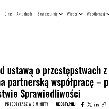
O nas
Aktualności
Zaangażuj się
Wiedza
Współpracuj
ad ustawą o przestępstwach z
 na partnerską współpracę – 
stwie Sprawiedliwości
UDOSTĘPNIJ A
UDOSTĘPN
UDOST
PRZECZYTASZ W 3 MINUTY
UDOSTĘPNIJ