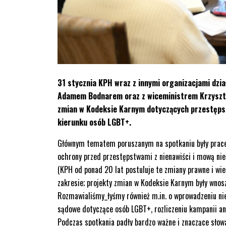
31 stycznia KPH wraz z innymi organizacjami dzi
Adamem Bodnarem oraz z wiceministrem Krzyszto
zmian w Kodeksie Karnym dotyczących przestępstw
kierunku osób LGBT+.
Głównym tematem poruszanym na spotkaniu były prace
ochrony przed przestępstwami z nienawiści i mową nien
(KPH od ponad 20 lat postuluje te zmiany prawne i wie
zakresie; projekty zmian w Kodeksie Karnym były wnos
Rozmawialiśmy_łyśmy również m.in. o wprowadzeniu n
sądowe dotyczące osób LGBT+, rozliczeniu kampanii a
Podczas spotkania padły bardzo ważne i znaczące słow