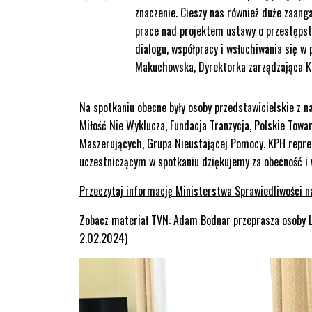
znaczenie. Cieszy nas również duże zaan
prace nad projektem ustawy o przestępstw
dialogu, współpracy i wsłuchiwania się 
Makuchowska, Dyrektorka zarządzająca K
Na spotkaniu obecne były osoby przedstawicielskie z n
Miłość Nie Wyklucza, Fundacja Tranzycja, Polskie Tow
Maszerujących, Grupa Nieustającej Pomocy. KPH repre
uczestniczącym w spotkaniu dziękujemy za obecność i 
Przeczytaj informację Ministerstwa Sprawiedliwości n
Zobacz materiał TVN: Adam Bodnar przeprasza osoby LG
2.02.2024)