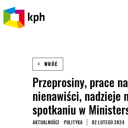
PRZEJDŹ DO TREŚCI
WRÓĆ
Przeprosiny, prace n
nienawiści, nadzieje
spotkaniu w Minister
STRONA KATEGORII WPISÓW
STRONA KATEGORII WPISÓW
AKTUALNOŚCI
POLITYKA
02 LUTEGO 2024