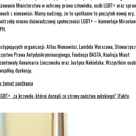
gażowanie Ministerstwa w ochronę prawa człowieka, osób LGBT+ oraz spra
ach z nienawiści. Mamy nadzieję, że to spotkanie to początek nowej ery,
w potrzeby mocno doświadczonej społeczności LGBT+ – komentuje Mirosław
PH.
astępujących organizacji: Atlas Nienawiści, Lambda Warszawa, Stowarzysz
arzystwo Prawa Antydyskryminacyjnego, Fundacja BASTA, Koalicja Miast
zentowały Annamaria Linczowska oraz Justyna Nakielska.
Wszystkim oso
wspólną dyskusję.
a temat spotkania
BT+ „za krzywdę, której doznali ze strony państwa polskiego” (Fakty,