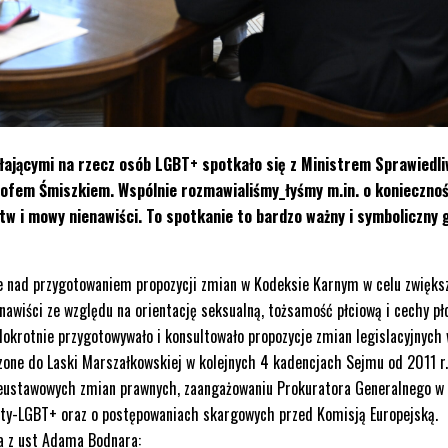
ałającymi na rzecz osób LGBT+ spotkało się z Ministrem Sprawiedli
fem Śmiszkiem. Wspólnie rozmawialiśmy_łyśmy m.in. o koniecznoś
 i mowy nienawiści. To spotkanie to bardzo ważny i symboliczny 
 nad przygotowaniem propozycji zmian w Kodeksie Karnym w celu zwięks
awiści ze względu na orientację seksualną, tożsamość płciową i cechy pł
lokrotnie przygotowywało i konsultowało propozycje zmian legislacyjnych
zone do Laski Marszałkowskiej w kolejnych 4 kadencjach Sejmu od 2011 r.
ieustawowych zmian prawnych, zaangażowaniu Prokuratora Generalnego w
nty-LGBT+ oraz o postępowaniach skargowych przed Komisją Europejską.
a z ust Adama Bodnara: