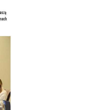
Waszą
amach