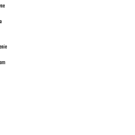
wne
a
enie
bom