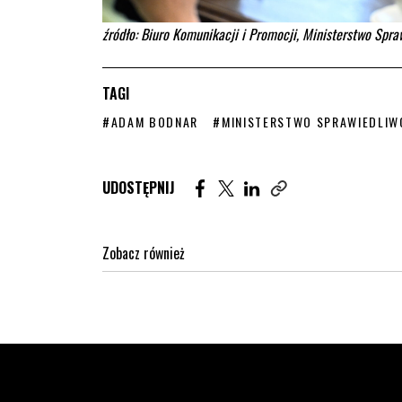
źródło: Biuro Komunikacji i Promocji, Ministerstwo Spra
TAGI
STRONA TAGU WPISÓW
STRONA TAGU WPISÓW
#ADAM BODNAR
#MINISTERSTWO SPRAWIEDLIW
Udostępnij artykuł na Facebook. St
Udostępnij artykuł na Twitter
Udostępnij artykuł na Lin
UDOSTĘPNIJ
Zobacz również