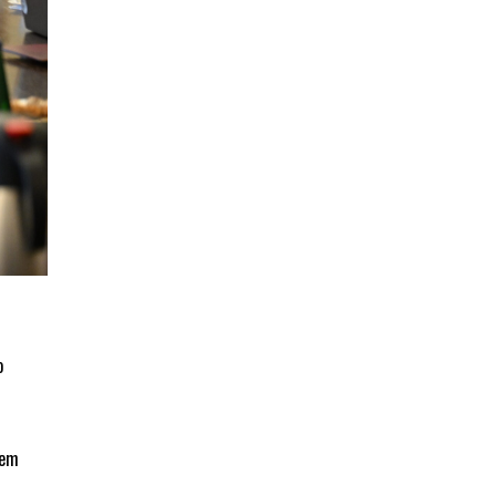
o
fem