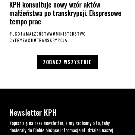
KPH konsultuje nowy wzór aktów
małżeństwa po transkrypcji. Ekspresowe
tempo prac
#
LGBT
#
MAŁŻEŃSTWA
#
MINISTERSTWO
CYFRYZACJI
#
TRANSKRYPCJA
KPH konsultuje nowy wzór aktów małżeństwa po transkrypcji. Ekspr
AKTUALNOŚCI
ZOBACZ WSZYSTKIE
Newsletter KPH
Zapisz się na nasz newsletter, a my zadbamy o to, żeby
docierały do Ciebie bieżące informacje nt. działań naszej