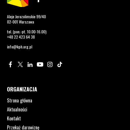
Aleje Jerozolimskie 99/40
02-001 Warszawa
tel. (pon.-pt. 10.00-16.00)
+48 22 423 64 38
info@kph.org.pl
Profil na Facebook. Strona otwiera się w nowym oknie.
Profil na Twitter. Strona otwiera się w nowym oknie.
Profil na LinkedIn. Strona otwiera się w nowym oknie.
Profil na YouTube. Strona otwiera się w nowym 
Profil na Instagram. Strona otwiera się 
Profil na Tiktok. Strona otwiera się
ORGANIZACJA
Strona główna
Aktualności
Kontakt
Przekaż darowiznę