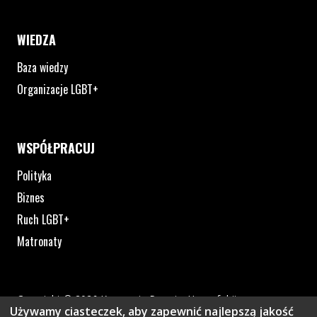
WIEDZA
Baza wiedzy
Organizacje LGBT+
WSPÓŁPRACUJ
Polityka
Biznes
Ruch LGBT+
Matronaty
Copyright © 2026 Kampania Przeciw Homofobii
Używamy ciasteczek, aby zapewnić najlepszą jakość
Polityka prywatności