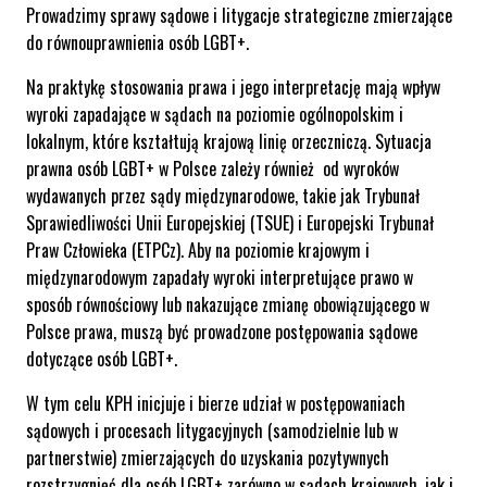
Prowadzimy sprawy sądowe i litygacje strategiczne zmierzające
do równouprawnienia osób LGBT+.
Na praktykę stosowania prawa i jego interpretację mają wpływ
wyroki zapadające w sądach na poziomie ogólnopolskim i
lokalnym, które kształtują krajową linię orzeczniczą. Sytuacja
prawna osób LGBT+ w Polsce zależy również od wyroków
wydawanych przez sądy międzynarodowe, takie jak Trybunał
Sprawiedliwości Unii Europejskiej (TSUE) i Europejski Trybunał
Praw Człowieka (ETPCz). Aby na poziomie krajowym i
międzynarodowym zapadały wyroki interpretujące prawo w
sposób równościowy lub nakazujące zmianę obowiązującego w
Polsce prawa, muszą być prowadzone postępowania sądowe
dotyczące osób LGBT+.
W tym celu KPH inicjuje i bierze udział w postępowaniach
sądowych i procesach litygacyjnych (samodzielnie lub w
partnerstwie) zmierzających do uzyskania pozytywnych
rozstrzygnięć dla osób LGBT+ zarówno w sądach krajowych, jak i