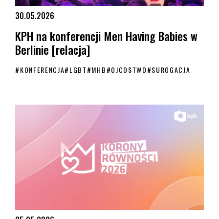
30.05.2026
KPH na konferencji Men Having Babies w
Berlinie [relacja]
#
KONFERENCJA
#
LGBT
#
MHB
#
OJCOSTWO
#
SUROGACJA
KPH na konferencji Men Having Babies w Berlinie [relacja]