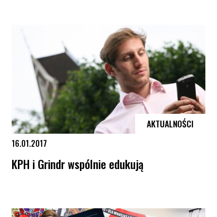
Petarda z „Zakazem pedałowania” na pokazie koła naukowego Queer 
AKTUALNOŚCI
16.01.2017
KPH i Grindr wspólnie edukują
KPH i Grindr wspólnie edukują