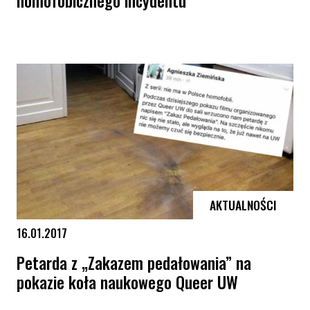
homofobicznego incydentu
KPH interweniuje u rektora UW ws. homofobicznego incydentu
AKTUALNOŚCI
16.01.2017
Petarda z „Zakazem pedałowania” na
pokazie koła naukowego Queer UW