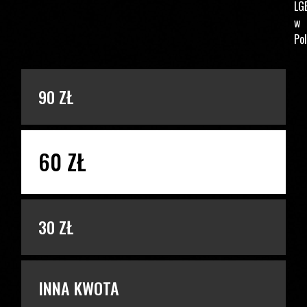
LG
w
Pol
PODAJ KWOTĘ
90 ZŁ
60 ZŁ
30 ZŁ
INNA KWOTA