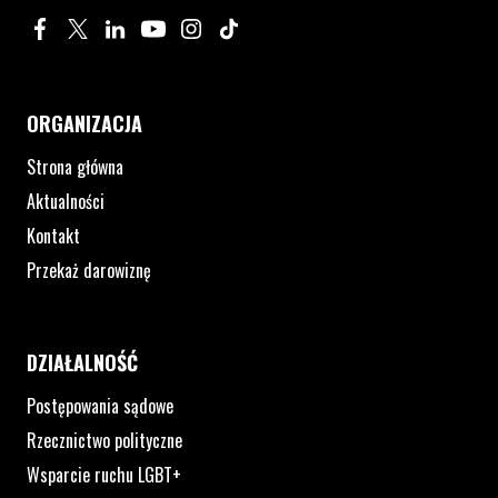
Profil na Facebook. Strona otwiera się w nowym oknie.
Profil na Twitter. Strona otwiera się w nowym oknie.
Profil na LinkedIn. Strona otwiera się w nowym oknie.
Profil na YouTube. Strona otwiera się w nowym 
Profil na Instagram. Strona otwiera się 
Profil na Tiktok. Strona otwiera się
ORGANIZACJA
Strona główna
Aktualności
Kontakt
Przekaż darowiznę
DZIAŁALNOŚĆ
Postępowania sądowe
Rzecznictwo polityczne
Wsparcie ruchu LGBT+