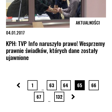
AKTUALNOŚCI
04.01.2017
KPH: TVP Info naruszyło prawo! Wesprzemy
prawnie świadków, których dane zostały
ujawnione
KPH: TVP Info naruszyło prawo! Wesprzemy prawnie świadków, których
Poprzednia strona
strona numer
strona numer
strona numer
strona numer
strona num
1
63
64
65
66
…
Następna strona
strona numer
strona numer
67
132
…