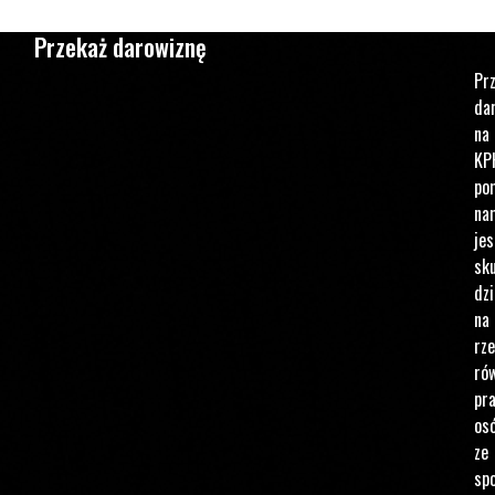
Przekaż darowiznę
Pr
da
na
KP
po
na
jes
sku
dzi
na
rz
ró
pr
os
ze
spo