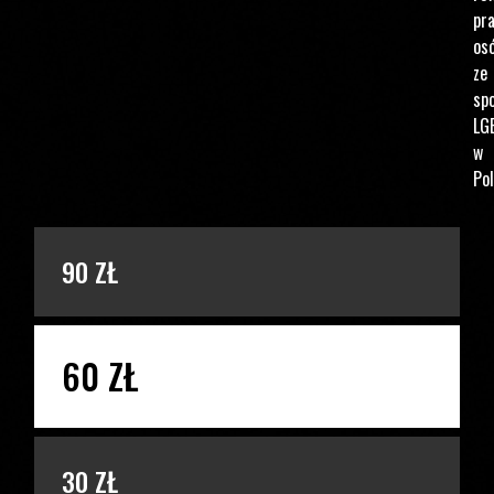
pr
os
ze
spo
LG
w
Pol
PODAJ KWOTĘ
90 ZŁ
60 ZŁ
30 ZŁ