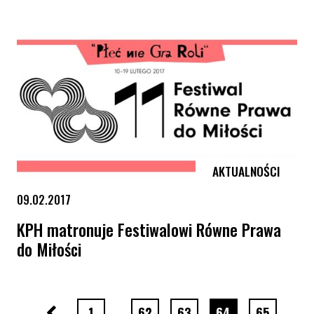
Dzień otwartych drzwi w Kampanii Przeciw Homofobii
AKTUALNOŚCI
09.02.2017
KPH matronuje Festiwalowi Równe Prawa
do Miłości
KPH matronuje Festiwalowi Równe Prawa do Miłości
Poprzednia strona
strona numer
strona numer
strona numer
strona numer
strona nu
1
62
63
64
65