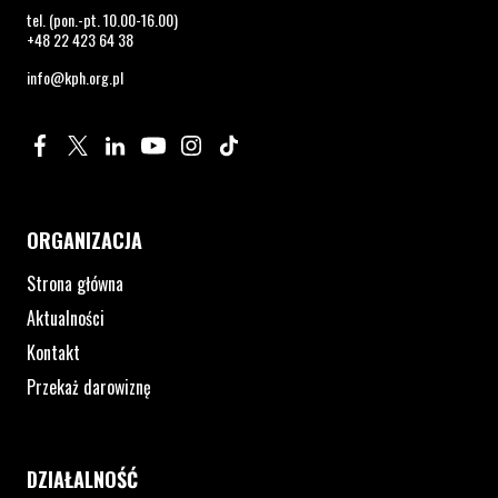
tel. (pon.-pt. 10.00-16.00)
+48 22 423 64 38
info@kph.org.pl
Profil na Facebook. Strona otwiera się w nowym oknie.
Profil na Twitter. Strona otwiera się w nowym oknie.
Profil na LinkedIn. Strona otwiera się w nowym oknie.
Profil na YouTube. Strona otwiera się w nowym 
Profil na Instagram. Strona otwiera się 
Profil na Tiktok. Strona otwiera się
ORGANIZACJA
Strona główna
Aktualności
Kontakt
Przekaż darowiznę
DZIAŁALNOŚĆ