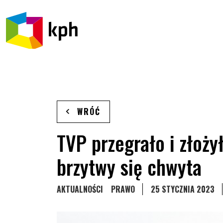
PRZEJDŹ DO TREŚCI
WRÓĆ
TVP przegrało i złoży
brzytwy się chwyta
STRONA KATEGORII WPISÓW
STRONA KATEGORII WPISÓW
AKTUALNOŚCI
PRAWO
25 STYCZNIA 2023