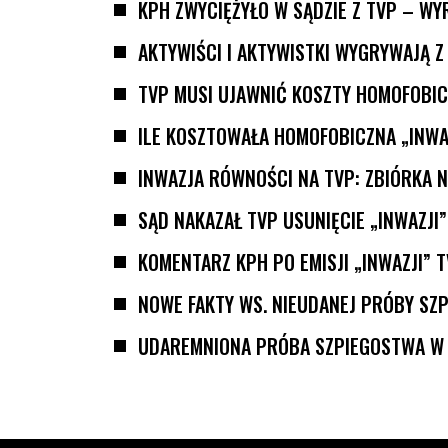
KPH ZWYCIĘŻYŁO W SĄDZIE Z TVP – WYR
AKTYWIŚCI I AKTYWISTKI WYGRYWAJĄ Z 
TVP MUSI UJAWNIĆ KOSZTY HOMOFOBICZ
ILE KOSZTOWAŁA HOMOFOBICZNA „INW
INWAZJA RÓWNOŚCI NA TVP: ZBIÓRKA 
SĄD NAKAZAŁ TVP USUNIĘCIE „INWAZJI”
KOMENTARZ KPH PO EMISJI „INWAZJI” 
NOWE FAKTY WS. NIEUDANEJ PRÓBY SZ
UDAREMNIONA PRÓBA SZPIEGOSTWA W 