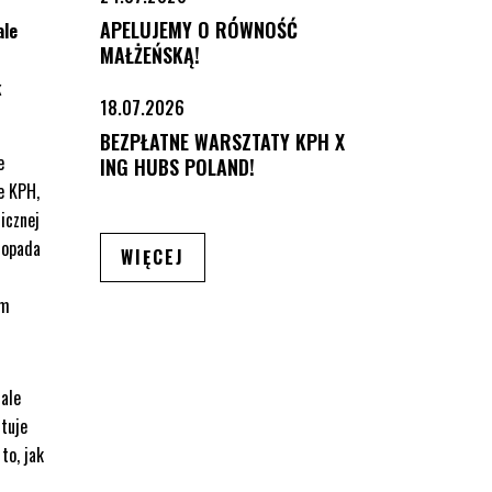
APELUJEMY O RÓWNOŚĆ
ale
MAŁŻEŃSKĄ!
k
18.07.2026
BEZPŁATNE WARSZTATY KPH X
e
ING HUBS POLAND!
e KPH,
icznej
topada
ARTYKUŁÓW
WIĘCEJ
em
 ale
ntuje
to, jak