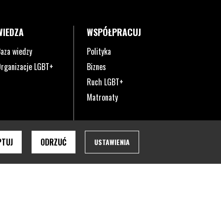
WIEDZA
WSPÓŁPRACUJ
aza wiedzy
Polityka
rganizacje LGBT+
Biznes
Ruch LGBT+
Matronaty
PTUJ
ODRZUĆ
USTAWIENIA
ie pobrany na twoje urządzenie w zależności od ustawień przeglądark
Strona otwiera si