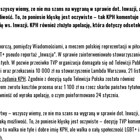
wszyscy wiemy, ze nie ma szans na wygraną w sprawie dot. Inwazji, 
żliwość. To, że poniesie klęskę jest oczywiste – tak KPH komentuje
się ws. Inwazji. KPH również złożyło apelację, która dotyczy odsete
yborczą, pomiędzy Wiadomościami, a meczem polskiej reprezentacji w piłc
T+ pseudo reportaż „Inwazja”. W sprawie zainterweniowało stowarzyszani
tych. W pozwie przeciwko TVP organizacja domagała się od Telewizji Publ
i oraz przekazania 10 000 zł na stowarzyszenie Lambda Warszawa. 21 lis
c żądania KPH
. Zgodnie z decyzją sądu Telewizja Polska została również
ułem zwrotu kosztów procesu oraz 1 100 zł na rzecz skarbu państwa tytuł
wnieść od wyroku apelację, o czym poinformowano 24 stycznia.
ytwy – wszyscy wiemy, ze nie ma szans na wygraną w sprawie dot. Inwazji,
 taką możliwość. To, że poniesie klęskę jest oczywiste – decyzję TVP kome
 to walka nie tyle i dobre imię KPH, ale walka o całą społeczność LGBT+ i 
h.