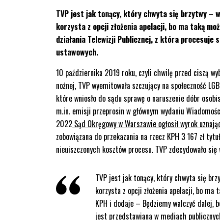
TVP jest jak tonący, który chwyta się brzytwy – 
korzysta z opcji złożenia apelacji, bo ma taką mo
działania Telewizji Publicznej, z która procesuje 
ustawowych.
10 października 2019 roku, czyli chwilę przed ciszą w
nożnej, TVP wyemitowała szczujący na społeczność LGB
które wniosło do sądu sprawę o naruszenie dóbr osobis
m.in. emisji przeprosin w głównym wydaniu Wiadomośc
2022
Sąd Okręgowy w Warszawie ogłosił wyrok uznają
zobowiązana do przekazania na rzecz KPH 3 167 zł tyt
nieuiszczonych kosztów procesu. TVP zdecydowało się 
TVP jest jak tonący, który chwyta się brz
korzysta z opcji złożenia apelacji, bo ma
KPH i dodaje – Będziemy walczyć dalej, bo
jest przedstawiana w mediach publicznyc