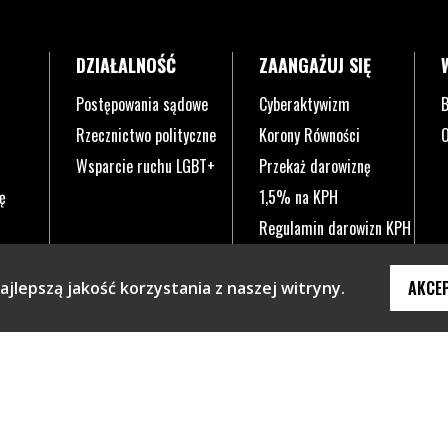
DZIAŁALNOŚĆ
ZAANGAŻUJ SIĘ
Postępowania sądowe
Cyberaktywizm
B
Rzecznictwo polityczne
Korony Równości
O
Wsparcie ruchu LGBT+
Przekaż darowiznę
ę
1,5% na KPH
Regulamin darowizn KPH
AKCE
jlepszą jakość korzystania z naszej witryny.
knie.
ym oknie.
 w nowym oknie.
a się w nowym oknie.
a otwiera się w nowym oknie.
ona otwiera się w nowym oknie.
Plik pdf otworzy się w nowym oknie lub zostan
Polityka prywatności