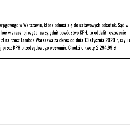
Okręgowego w Warszawie, która odnosi się do ustawowych odsetek. Sąd w
choć w znacznej części uwzględnił powództwo KPH, to oddalił roszczenie
zł na rzecz Lambda Warszawa za okres od dnia 13 stycznia 2020 r, czyli 
j przez KPH przedsądowego wezwania. Chodzi o kwotę 2 294,99 zł.
U WPISÓW
NA TAGU WPISÓW
P
rona otwiera się w nowym oknie.
. Strona otwiera się w nowym oknie.
kedin. Strona otwiera się w nowym oknie.