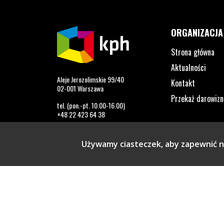
ORGANIZACJA
Strona główna
Aktualności
Aleje Jerozolimskie 99/40
Kontakt
02-001 Warszawa
Przekaż darowizn
tel. (pon.-pt. 10.00-16.00)
+48 22 423 64 38
info@kph.org.pl
Używamy ciasteczek, aby zapewnić na
Profil na Facebook. Strona otwiera się w nowym o
Profil na Twitter. Strona otwiera się w now
Profil na LinkedIn. Strona otwiera się
Profil na YouTube. Strona otwier
Profil na Instagram. Stron
Profil na Tiktok. Str
Copyright © 2026 Kampania Przeciw Homofobii