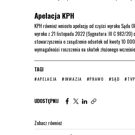
Apelacja KPH
KPH również wniosło apelację od części wyroku Sądu 
wyroku z 21 listopada 2022 (Sygnatura: III C 982/20) 
stowarzyszenia o zasądzenie odsetek od kwoty 10 000 
wymagalności roszczenia na skutek złożonego wcześnie
TAGI
STRONA TAGU WPISÓW
STRONA TAGU WPISÓW
STRONA TAGU WPISÓW
STRONA TAG
STRO
#APELACJA
#INWAZJA
#PRAWO
#SĄD
#TV
Udostępnij artykuł na Facebook. St
Udostępnij artykuł na Twitter
Udostępnij artykuł na Lin
UDOSTĘPNIJ
Zobacz również