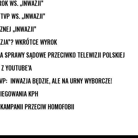
OK WS. „INWAZJI”
TVP WS. „INWAZJI”
NEJ „INWAZJI”
AZJA”? WKRÓTCE WYROK
NA SPRAWY SĄDOWE PRZECIWKO TELEWIZJI POLSKIEJ
 Z YOUTUBE’A
TVP: INWAZJA BĘDZIE, ALE NA URNY WYBORCZE!
PIEGOWANIA KPH
KAMPANII PRZECIW HOMOFOBII