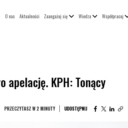
O nas
Aktualności
Zaangażuj się
Wiedza
Współpracuj
ło apelację. KPH: Tonący
UDOSTĘPNIJ AR
UDOSTĘPNI
UDOST
PRZECZYTASZ W 2 MINUTY
UDOSTĘPNIJ
Skop