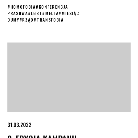
#
HOMOFOBIA
#
KONFERENCJA
PRASOWA
#
LGBT
#
MEDIA
#
MIESIĄC
DUMY
#
RZĄD
#
TRANSFOBIA
Konferencja prasowa: Recepta dla rządu
31.03.2022