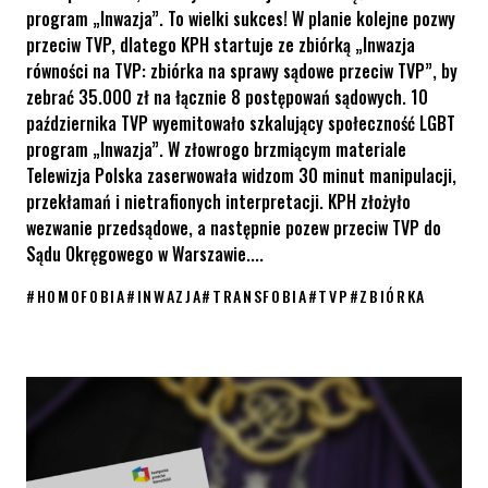
program „Inwazja”. To wielki sukces! W planie kolejne pozwy
przeciw TVP, dlatego KPH startuje ze zbiórką „Inwazja
równości na TVP: zbiórka na sprawy sądowe przeciw TVP”, by
zebrać 35.000 zł na łącznie 8 postępowań sądowych. 10
października TVP wyemitowało szkalujący społeczność LGBT
program „Inwazja”. W złowrogo brzmiącym materiale
Telewizja Polska zaserwowała widzom 30 minut manipulacji,
przekłamań i nietrafionych interpretacji. KPH złożyło
wezwanie przedsądowe, a następnie pozew przeciw TVP do
Sądu Okręgowego w Warszawie....
#
HOMOFOBIA
#
INWAZJA
#
TRANSFOBIA
#
TVP
#
ZBIÓRKA
Inwazja równości na TVP: zbiórka na sprawy sądowe przeciwko Tel