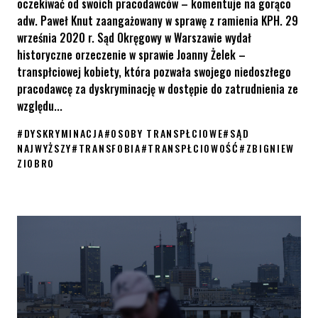
oczekiwać od swoich pracodawców – komentuje na gorąco
adw. Paweł Knut zaangażowany w sprawę z ramienia KPH. 29
września 2020 r. Sąd Okręgowy w Warszawie wydał
historyczne orzeczenie w sprawie Joanny Żelek –
transpłciowej kobiety, która pozwała swojego niedoszłego
pracodawcę za dyskryminację w dostępie do zatrudnienia ze
względu...
#
DYSKRYMINACJA
#
OSOBY TRANSPŁCIOWE
#
SĄD
NAJWYŻSZY
#
TRANSFOBIA
#
TRANSPŁCIOWOŚĆ
#
ZBIGNIEW
ZIOBRO
Trans kobieta wygrywa w Sądzie Najwyższym