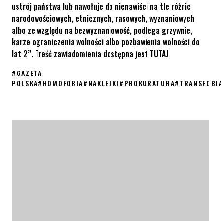
ustrój państwa lub nawołuje do nienawiści na tle różnic
narodowościowych, etnicznych, rasowych, wyznaniowych
albo ze względu na bezwyznaniowość, podlega grzywnie,
karze ograniczenia wolności albo pozbawienia wolności do
lat 2”. Treść zawiadomienia dostępna jest TUTAJ
#
GAZETA
POLSKA
#
HOMOFOBIA
#
NAKLEJKI
#
PROKURATURA
#
TRANSFOBI
Pismo KPH ws. Gazety Polskiej złożone do prokuratury