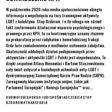
W październiku 2020 roku media społecznościowe obiegła
informacja o wepchnięciu na tory tramwajowe aktywisty
LGBT z kolektywu Stop Bzdurom. I o ile nikogo nie zdziwił
fakt zaoferowania działaczowi wsparcia psychologicznego i
prawnego przez KPH, to za kontrowersyjne uznano złożenie
na prokuraturę przez radykałów z homofobicznej frakcji
Ordo Iuris zawiadomienia o możliwości usiłowania zabójstwa.
Skuteczność oddolnych działań podejmowanych przez
aktywistów i aktywistki LGBT z Polski jest niepodważalna. To
dzięki zespołowi Atlasu Nienawiści i Bartowi Staszewskiemu
cały świat usłyszał o haniebnych uchwałach anty-LGBT i
dyskryminacyjnej Samorządowej Karcie Praw Rodzin (SKPR).
Zareagowały kluczowe instytucje unijne, takie jak
Parlament Europejski* i Komisja Europejska** oraz...
#
HOMOFOBIA
#
ORDO IURIS
#
OŚWIADCZENIE
#
STOP
BZDUROM
#
TRANSFOBIA
Zdesperowane Ordo Iuris tuszuje homofobię w Polsce. Oświadcz