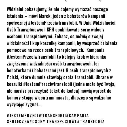
Widzialni pokazujemy, że nie dajemy wymazać naszego
istnienia – mówi Marek, jeden z bohaterów kampanii
społecznej #JestemPrzeciwTransfobii. W Dniu Widzialności
Osób Transpłciowych KPH opublikowało serię wideo z
osobami transpłciowymi. Zobacz, co mówią o swojej
widzialności i kup koszulkę kampanii, by wesprzeć działania
pomocowe na rzecz osób transpłciowych. Kampania
#JestemPrzeciwTransfobii to kolejny krok w kierunku
zwiększenia widzialności osób transpłciowych. Jej
bohaterkami i bohaterami jest 9 osób transpłciowych z
Polski, które dumnie stawiają czoła transfobii. Ubrane w
koszulki #JestemPrzeciwTransfobii (jedna może być Twoja,
ale musisz przeczytać tekst do końca) mówią wprost do
kamery stojąc w centrum miasta, dlaczego są widzialne
wysyłając sygnał...
#
JESTEMPRZECIWTRANSFOBII
#
KAMPANIA
SPOŁECZNA
#
OSOBY TRANSPŁCIOWE
#
TRANSFOBIA