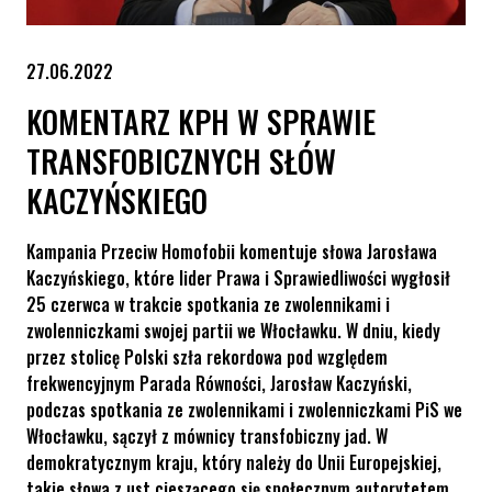
27.06.2022
KOMENTARZ KPH W SPRAWIE
TRANSFOBICZNYCH SŁÓW
KACZYŃSKIEGO
Kampania Przeciw Homofobii komentuje słowa Jarosława
Kaczyńskiego, które lider Prawa i Sprawiedliwości wygłosił
25 czerwca w trakcie spotkania ze zwolennikami i
zwolenniczkami swojej partii we Włocławku. W dniu, kiedy
przez stolicę Polski szła rekordowa pod względem
frekwencyjnym Parada Równości, Jarosław Kaczyński,
podczas spotkania ze zwolennikami i zwolenniczkami PiS we
Włocławku, sączył z mównicy transfobiczny jad. W
demokratycznym kraju, który należy do Unii Europejskiej,
takie słowa z ust cieszącego się społecznym autorytetem