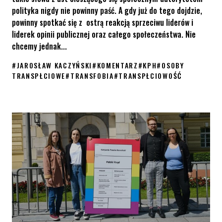
polityka nigdy nie powinny paść. A gdy już do tego dojdzie,
powinny spotkać się z ostrą reakcją sprzeciwu liderów i
liderek opinii publicznej oraz całego społeczeństwa. Nie
chcemy jednak...
#
JAROSŁAW KACZYŃSKI
#
KOMENTARZ
#
KPH
#
OSOBY
TRANSPŁCIOWE
#
TRANSFOBIA
#
TRANSPŁCIOWOŚĆ
Komentarz KPH w sprawie transfobicznych słów Kaczyńskiego