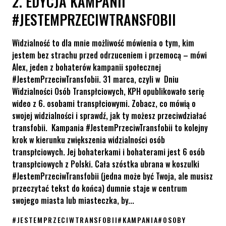
2. EDYCJA KAMPANII
#JESTEMPRZECIWTRANSFOBII
Widzialność to dla mnie możliwość mówienia o tym, kim
jestem bez strachu przed odrzuceniem i przemocą – mówi
Alex, jeden z bohaterów kampanii społecznej
#JestemPrzeciwTransfobii. 31 marca, czyli w Dniu
Widzialności Osób Transpłciowych, KPH opublikowało serię
wideo z 6. osobami transpłciowymi. Zobacz, co mówią o
swojej widzialności i sprawdź, jak ty możesz przeciwdziałać
transfobii. Kampania #JestemPrzeciwTransfobii to kolejny
krok w kierunku zwiększenia widzialności osób
transpłciowych. Jej bohaterkami i bohaterami jest 6 osób
transpłciowych z Polski. Cała szóstka ubrana w koszulki
#JestemPrzeciwTransfobii (jedna może być Twoja, ale musisz
przeczytać tekst do końca) dumnie staje w centrum
swojego miasta lub miasteczka, by...
#
JESTEMPRZECIWTRANSFOBII
#
KAMPANIA
#
OSOBY