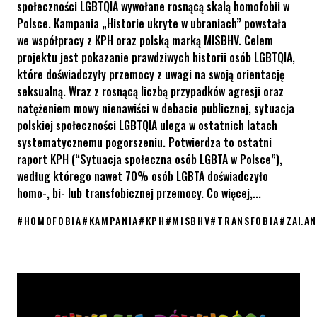
społeczności LGBTQIA wywołane rosnącą skalą homofobii w
Polsce. Kampania „Historie ukryte w ubraniach” powstała
we współpracy z KPH oraz polską marką MISBHV. Celem
projektu jest pokazanie prawdziwych historii osób LGBTQIA,
które doświadczyły przemocy z uwagi na swoją orientację
seksualną. Wraz z rosnącą liczbą przypadków agresji oraz
natężeniem mowy nienawiści w debacie publicznej, sytuacja
polskiej społeczności LGBTQIA ulega w ostatnich latach
systematycznemu pogorszeniu. Potwierdza to ostatni
raport KPH (“Sytuacja społeczna osób LGBTA w Polsce”),
według którego nawet 70% osób LGBTA doświadczyło
homo-, bi- lub transfobicznej przemocy. Co więcej,...
#
HOMOFOBIA
#
KAMPANIA
#
KPH
#
MISBHV
#
TRANSFOBIA
#
ZALA
Zalando, MISBHV i KPH ukazują sytuację społeczności LGBT+