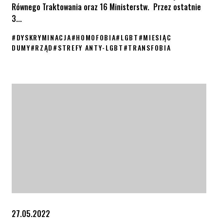
Równego Traktowania oraz 16 Ministerstw. Przez ostatnie
3...
#
DYSKRYMINACJA
#
HOMOFOBIA
#
LGBT
#
MIESIĄC
DUMY
#
RZĄD
#
STREFY ANTY-LGBT
#
TRANSFOBIA
Tęczowa recepta dla polskiego rządu
27.05.2022