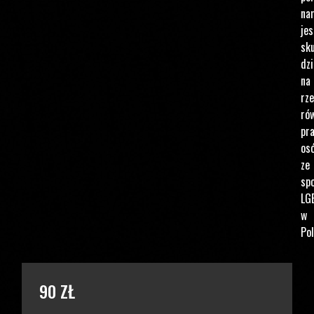
na
jes
sku
dzi
na
rz
ró
pr
os
ze
spo
LG
w
Pol
PODAJ KWOTĘ
90 ZŁ