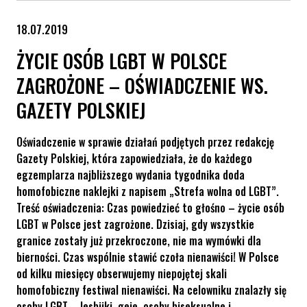
18.07.2019
ŻYCIE OSÓB LGBT W POLSCE
ZAGROŻONE – OŚWIADCZENIE WS.
GAZETY POLSKIEJ
Oświadczenie w sprawie działań podjętych przez redakcję
Gazety Polskiej, która zapowiedziała, że do każdego
egzemplarza najbliższego wydania tygodnika doda
homofobiczne naklejki z napisem „Strefa wolna od LGBT”.
Treść oświadczenia: Czas powiedzieć to głośno – życie osób
LGBT w Polsce jest zagrożone. Dzisiaj, gdy wszystkie
granice zostały już przekroczone, nie ma wymówki dla
bierności. Czas wspólnie stawić czoła nienawiści! W Polsce
od kilku miesięcy obserwujemy niepojętej skali
homofobiczny festiwal nienawiści. Na celowniku znalazły się
osoby LGBT – lesbijki, geje, osoby biseksualne i