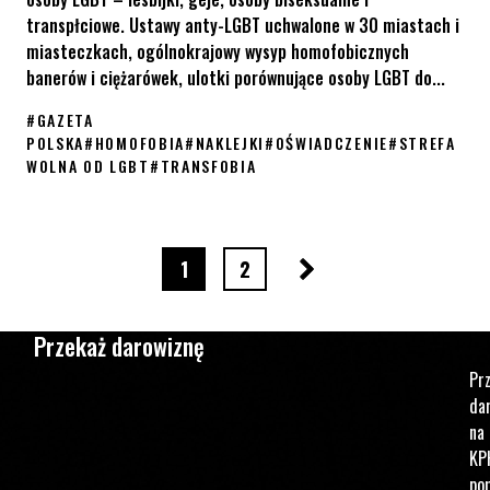
transpłciowe. Ustawy anty-LGBT uchwalone w 30 miastach i
miasteczkach, ogólnokrajowy wysyp homofobicznych
banerów i ciężarówek, ulotki porównujące osoby LGBT do...
#
GAZETA
POLSKA
#
HOMOFOBIA
#
NAKLEJKI
#
OŚWIADCZENIE
#
STREFA
WOLNA OD LGBT
#
TRANSFOBIA
Życie osób LGBT w Polsce zagrożone – oświadczenie ws. Gazety 
Następna strona
strona numer
strona numer
1
2
Przekaż darowiznę
Pr
da
na
KP
po