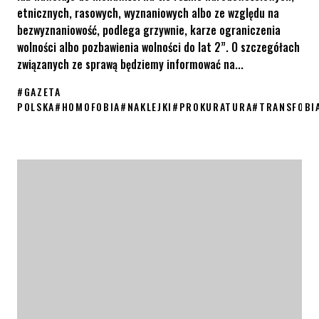
etnicznych, rasowych, wyznaniowych albo ze względu na
bezwyznaniowość, podlega grzywnie, karze ograniczenia
wolności albo pozbawienia wolności do lat 2”. O szczegółach
związanych ze sprawą będziemy informować na...
#
GAZETA
POLSKA
#
HOMOFOBIA
#
NAKLEJKI
#
PROKURATURA
#
TRANSFOBI
KPH składa zawiadomienie do prokuratury ws. Gazety Polskiej