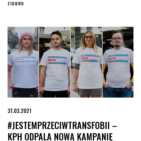
ZIOBRO
Zbigniew Ziobro chce obalić wyrok o ochronie praw osób transp
31.03.2021
#JESTEMPRZECIWTRANSFOBII –
KPH ODPALA NOWĄ KAMPANIĘ