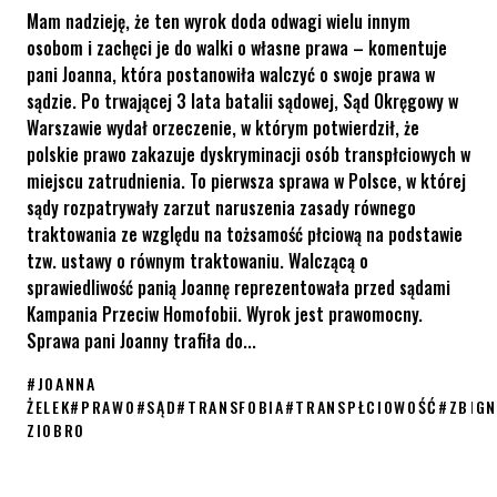
Mam nadzieję, że ten wyrok doda odwagi wielu innym
osobom i zachęci je do walki o własne prawa – komentuje
pani Joanna, która postanowiła walczyć o swoje prawa w
sądzie. Po trwającej 3 lata batalii sądowej, Sąd Okręgowy w
Warszawie wydał orzeczenie, w którym potwierdził, że
polskie prawo zakazuje dyskryminacji osób transpłciowych w
miejscu zatrudnienia. To pierwsza sprawa w Polsce, w której
sądy rozpatrywały zarzut naruszenia zasady równego
traktowania ze względu na tożsamość płciową na podstawie
tzw. ustawy o równym traktowaniu. Walczącą o
sprawiedliwość panią Joannę reprezentowała przed sądami
Kampania Przeciw Homofobii. Wyrok jest prawomocny.
Sprawa pani Joanny trafiła do...
#
JOANNA
ŻELEK
#
PRAWO
#
SĄD
#
TRANSFOBIA
#
TRANSPŁCIOWOŚĆ
#
ZBIGN
ZIOBRO
Osoby transpłciowe pod ochroną prawa w miejscu zatrudnienia