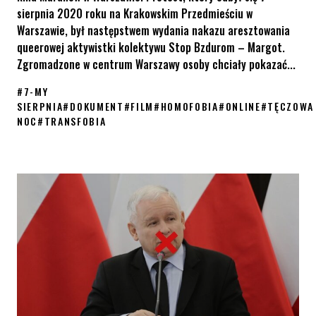
sierpnia 2020 roku na Krakowskim Przedmieściu w
Warszawie, był następstwem wydania nakazu aresztowania
queerowej aktywistki kolektywu Stop Bzdurom – Margot.
Zgromadzone w centrum Warszawy osoby chciały pokazać...
#
7-MY
SIERPNIA
#
DOKUMENT
#
FILM
#
HOMOFOBIA
#
ONLINE
#
TĘCZOWA
NOC
#
TRANSFOBIA
Film „7-My Sierpnia” trafia do sieci