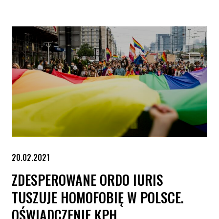
#JestemPrzeciwTransfobii – KPH odpala nową kampanię
20.02.2021
ZDESPEROWANE ORDO IURIS
TUSZUJE HOMOFOBIĘ W POLSCE.
OŚWIADCZENIE KPH