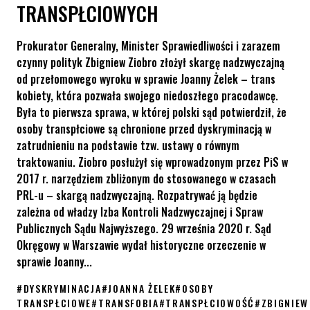
TRANSPŁCIOWYCH
Prokurator Generalny, Minister Sprawiedliwości i zarazem
czynny polityk Zbigniew Ziobro złożył skargę nadzwyczajną
od przełomowego wyroku w sprawie Joanny Żelek – trans
kobiety, która pozwała swojego niedoszłego pracodawcę.
Była to pierwsza sprawa, w której polski sąd potwierdził, że
osoby transpłciowe są chronione przed dyskryminacją w
zatrudnieniu na podstawie tzw. ustawy o równym
traktowaniu. Ziobro posłużył się wprowadzonym przez PiS w
2017 r. narzędziem zbliżonym do stosowanego w czasach
PRL-u – skargą nadzwyczajną. Rozpatrywać ją będzie
zależna od władzy Izba Kontroli Nadzwyczajnej i Spraw
Publicznych Sądu Najwyższego. 29 września 2020 r. Sąd
Okręgowy w Warszawie wydał historyczne orzeczenie w
sprawie Joanny...
#
DYSKRYMINACJA
#
JOANNA ŻELEK
#
OSOBY
TRANSPŁCIOWE
#
TRANSFOBIA
#
TRANSPŁCIOWOŚĆ
#
ZBIGNIEW