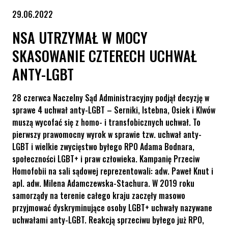
29.06.2022
NSA UTRZYMAŁ W MOCY
SKASOWANIE CZTERECH UCHWAŁ
ANTY-LGBT
28 czerwca Naczelny Sąd Administracyjny podjął decyzję w
sprawe 4 uchwał anty-LGBT – Serniki, Istebna, Osiek i Klwów
muszą wycofać się z homo- i transfobicznych uchwał. To
pierwszy prawomocny wyrok w sprawie tzw. uchwał anty-
LGBT i wielkie zwycięstwo byłego RPO Adama Bodnara,
społeczności LGBT+ i praw człowieka. Kampanię Przeciw
Homofobii na sali sądowej reprezentowali: adw. Paweł Knut i
apl. adw. Milena Adamczewska-Stachura. W 2019 roku
samorządy na terenie całego kraju zaczęły masowo
przyjmować dyskryminujące osoby LGBT+ uchwały nazywane
uchwałami anty-LGBT. Reakcją sprzeciwu byłego już RPO,