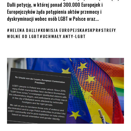
Dalli petycję, w której ponad 300.000 Europejek i
Europejczyków żąda potępienia aktów przemocy i
dyskryminacji wobec osób LGBT w Polsce oraz...
#
HELENA DALLI
#
KOMISJA EUROPEJSKA
#
SKPR
#
STREFY
WOLNE OD LGBT
#
UCHWAŁY ANTY-LGBT
KPH i All Out u Komisarz ds. Równości Heleny Dalli