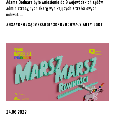
Adama Bodnara było wniesienie do 9 wojewódzkich sądów
administracyjnych skarg wynikających z treści owych
uchwał. ...
#
NSA
#
RPO
#
SĄD
#
SKARGI
#
SKPR
#
UCHWAŁY ANTY-LGBT
NSA utrzymał w mocy skasowanie czterech uchwał anty-LGBT
24.06.2022