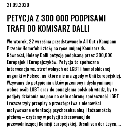
21.09.2020
PETYCJA Z 300 000 PODPISAMI
TRAFI DO KOMISARZ DALLI
We wtorek, 22 września przedstawiciele All Out i Kampanii
Przeciw Homofobii złożą na ręce unijnej Komisarz ds.
Równości, Heleny Dalli petycję podpisaną przez 300,000
Europejek i Europejczyków. Petycja to społeczna
interwencja ws. stref wolnych od LGBT i homofobicznej
nagonki w Polsce, na które nie ma zgody w Unii Europejskiej.
Wzywamy do potępienia aktów przemocy i dyskryminacji
wobec osób LGBT oraz do ponaglenia polskich władz, by te
podjęły działania mające na celu ochronę społeczność LGBT+
i rozszerzyły przepisy o przestępstwa z nienawiści
motywowane orientacją psychoseksualną i tożsamością
płciową – czytamy w petycji adresowanej do
przewodniczącej Komisji Europejskiej, Ursuli von der Leyen,...