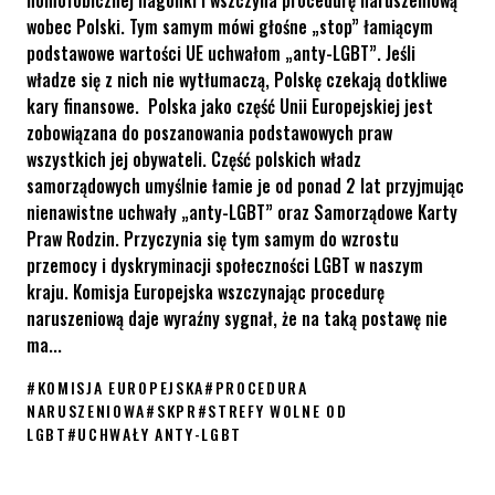
wobec Polski. Tym samym mówi głośne „stop” łamiącym
podstawowe wartości UE uchwałom „anty-LGBT”. Jeśli
władze się z nich nie wytłumaczą, Polskę czekają dotkliwe
kary finansowe. Polska jako część Unii Europejskiej jest
zobowiązana do poszanowania podstawowych praw
wszystkich jej obywateli. Część polskich władz
samorządowych umyślnie łamie je od ponad 2 lat przyjmując
nienawistne uchwały „anty-LGBT” oraz Samorządowe Karty
Praw Rodzin. Przyczynia się tym samym do wzrostu
przemocy i dyskryminacji społeczności LGBT w naszym
kraju. Komisja Europejska wszczynając procedurę
naruszeniową daje wyraźny sygnał, że na taką postawę nie
ma...
#
KOMISJA EUROPEJSKA
#
PROCEDURA
NARUSZENIOWA
#
SKPR
#
STREFY WOLNE OD
LGBT
#
UCHWAŁY ANTY-LGBT
KE wszczyna procedurę naruszeniową wobec Polski