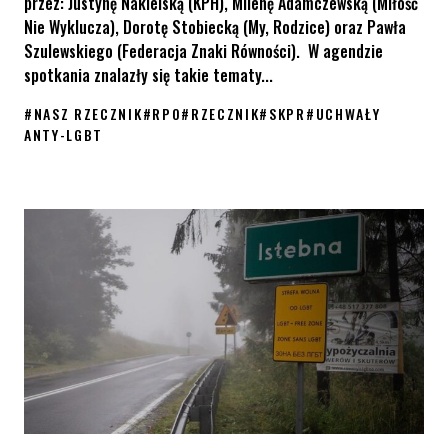
przez: Justynę Nakielską (KPH), Milenę Adamczewską (Miłość
Nie Wyklucza), Dorotę Stobiecką (My, Rodzice) oraz Pawła
Szulewskiego (Federacja Znaki Równości). W agendzie
spotkania znalazły się takie tematy...
#
NASZ RZECZNIK
#
RPO
#
RZECZNIK
#
SKPR
#
UCHWAŁY
ANTY-LGBT
Apel RPO ws. uchwał anty-LGBT – podsumowanie spotkania