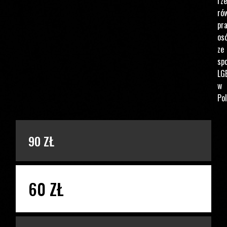
rz
ró
pr
os
ze
spo
LG
w
Pol
PODAJ KWOTĘ
90 ZŁ
60 ZŁ