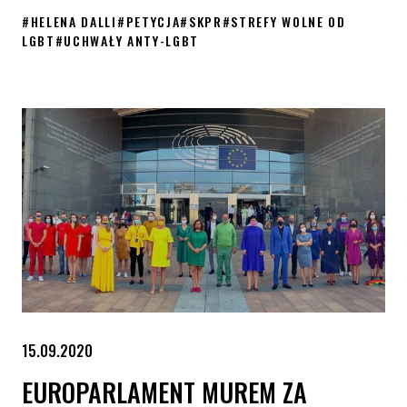
#
HELENA DALLI
#
PETYCJA
#
SKPR
#
STREFY WOLNE OD
LGBT
#
UCHWAŁY ANTY-LGBT
Petycja z 300 000 podpisami trafi do Komisarz Dalli
15.09.2020
EUROPARLAMENT MUREM ZA