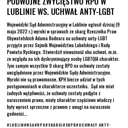
PODWÓJNE ZWYCIĘSTWO RPO W
LUBLINIE WS. UCHWAŁ ANTY-LGBT
Wojewódzki Sąd Administracyjny w Lublinie ogłosił dzisiaj (9
maja 2022 r.) wyroki w sprawach ze skarg Rzecznika Praw
Obywatelskich Adama Bodnara na uchwały anty-LGBT
przyjęte przez Sejmik Województwa Lubelskiego i Radę
Powiatu Ryckiego. Stwierdził nieważność obu uchwał, m.in.
ze względu na ich dyskryminujący osoby LGBTQIA charakter.
Tym samym wszystkie 9 skarg RPO na uchwały zostały
uwzględnione przez Wojewódzkie Sądy Administracyjne.
Wyroki nie są prawomocne. KPH bierze udział w tych
postępowaniach w charakterze uczestnika. Sąd nie miał
żadnych wątpliwości, że uchwały zostały podjęte z
naruszeniem prawa, miały charakter częściowo władczy i
były wprost sprzeczne z prawem z uwagi na naruszenie
godności...
#
LUBLIN
#
NSA
#
RPO
#
SKARGI
#
SKPR
#
UCHWAŁY ANTY-