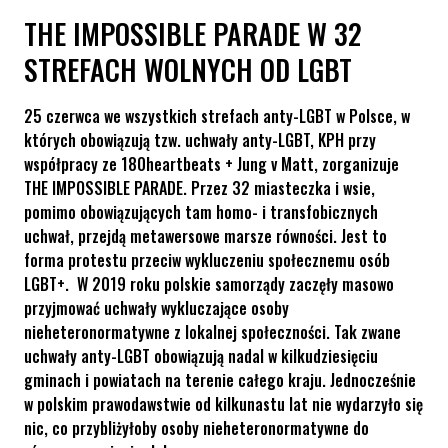
THE IMPOSSIBLE PARADE W 32
STREFACH WOLNYCH OD LGBT
25 czerwca we wszystkich strefach anty-LGBT w Polsce, w
których obowiązują tzw. uchwały anty-LGBT, KPH przy
współpracy ze 180heartbeats + Jung v Matt, zorganizuje
THE IMPOSSIBLE PARADE. Przez 32 miasteczka i wsie,
pomimo obowiązujących tam homo- i transfobicznych
uchwał, przejdą metawersowe marsze równości. Jest to
forma protestu przeciw wykluczeniu społecznemu osób
LGBT+. W 2019 roku polskie samorządy zaczęły masowo
przyjmować uchwały wykluczające osoby
nieheteronormatywne z lokalnej społeczności. Tak zwane
uchwały anty-LGBT obowiązują nadal w kilkudziesięciu
gminach i powiatach na terenie całego kraju. Jednocześnie
w polskim prawodawstwie od kilkunastu lat nie wydarzyło się
nic, co przybliżyłoby osoby nieheteronormatywne do