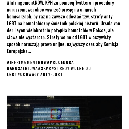
#InfringementNOW. KPH za pomocą Twittera i procedury
naruszeniowej chce wywrzeć presję na unijnych
komisarzach, by raz na zawsze odesłać tzw. strefy anty-
LGBT na homofobiczny śmietnik polskiej historii. Ursula von
der Leyen wielokrotnie potępiła homofobię w Polsce, ale
słowa nie wystarczą. Strefy wolne od LGBT w oczywisty
sposób naruszają prawo unijne, najwyższy czas aby Komisja
Europejska...
#
INFRIMGMENTNOW
#
PROCEDURA
NARUSZENIOWA
#
SKPR
#
STREDY WOLNE OD
LGBT
#
UCHWAŁY ANTY-LGBT
Koniec stref anty-LGBT w Polsce – kampania #InfringementNO