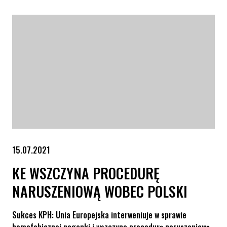
15.07.2021
KE WSZCZYNA PROCEDURĘ
NARUSZENIOWĄ WOBEC POLSKI
Sukces KPH: Unia Europejska interweniuje w sprawie
homofobicznej nagonki i wszczyna procedurę naruszeniową