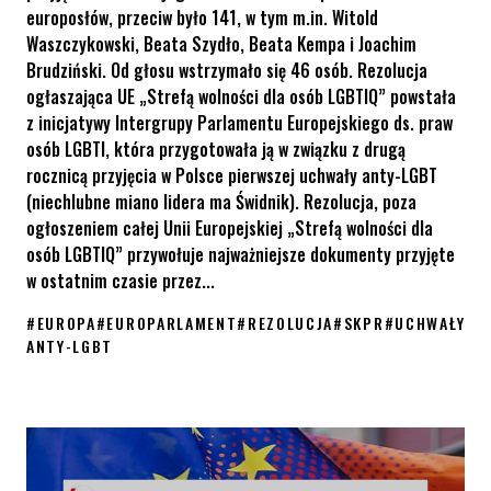
europosłów, przeciw było 141, w tym m.in. Witold
Waszczykowski, Beata Szydło, Beata Kempa i Joachim
Brudziński. Od głosu wstrzymało się 46 osób. Rezolucja
ogłaszająca UE „Strefą wolności dla osób LGBTIQ” powstała
z inicjatywy Intergrupy Parlamentu Europejskiego ds. praw
osób LGBTI, która przygotowała ją w związku z drugą
rocznicą przyjęcia w Polsce pierwszej uchwały anty-LGBT
(niechlubne miano lidera ma Świdnik). Rezolucja, poza
ogłoszeniem całej Unii Europejskiej „Strefą wolności dla
osób LGBTIQ” przywołuje najważniejsze dokumenty przyjęte
w ostatnim czasie przez...
#
EUROPA
#
EUROPARLAMENT
#
REZOLUCJA
#
SKPR
#
UCHWAŁY
ANTY-LGBT
Rezolucja PE – cała UE jest strefą wolności dla osób LGBTIQ