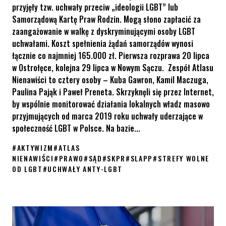
przyjęły tzw. uchwały przeciw „ideologii LGBT” lub
Samorządową Kartę Praw Rodzin. Mogą słono zapłacić za
zaangażowanie w walkę z dyskryminującymi osoby LGBT
uchwałami. Koszt spełnienia żądań samorządów wynosi
łącznie co najmniej 165.000 zł. Pierwsza rozprawa 20 lipca
w Ostrołęce, kolejna 29 lipca w Nowym Sączu. Zespół Atlasu
Nienawiści to cztery osoby – Kuba Gawron, Kamil Maczuga,
Paulina Pająk i Paweł Preneta. Skrzyknęli się przez Internet,
by wspólnie monitorować działania lokalnych władz masowo
przyjmujących od marca 2019 roku uchwały uderzające w
społeczność LGBT w Polsce. Na bazie...
#
AKTYWIZM
#
ATLAS
NIENAWIŚCI
#
PRAWO
#
SĄD
#
SKPR
#
SLAPP
#
STREFY WOLNE
OD LGBT
#
UCHWAŁY ANTY-LGBT
Zespół Atlasu Nienawiści stanie przed sądem