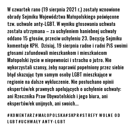
W czwartek rano (19 sierpnia 2021 r.) zostały wznowione
obrady Sejmiku Województwa Małopolskiego poświęcone
tzw. uchwale anty-LGBT. W wyniku głosowania uchwała
została utrzymana – za uchyleniem haniebnej uchwały
oddano 15 głosów, przeciw uchyleniu 23. Decyzję Sejmiku
komentuje KPH. Dzisiaj, 19 sierpnia radne i radni PiS swoimi
głosami zafundowali mieszkankom i mieszkańcom
Małopolski życie w niepewności i strachu o jutro. Nie
wykorzystali szansy, żeby naprawić popełniony przez siebie
błąd skazując tym samym osoby LGBT mieszkające w
regionie na dalsze wykluczenie. Nie posłuchano opinii
ekspertów/ek prawnych apelujących o uchylenie uchwały:
ani Rzecznika Praw Obywatelskich i jego biura, ani
ekspertów/ek unijnych, ani swoich...
#
KOMENTARZ
#
MAŁOPOLSKA
#
SKPR
#
STREFY WOLNE OD
LGBT
#
UCHWAŁY ANTY-LGBT
Małopolska nadal „wolna od LGBT” – komentarz KPH