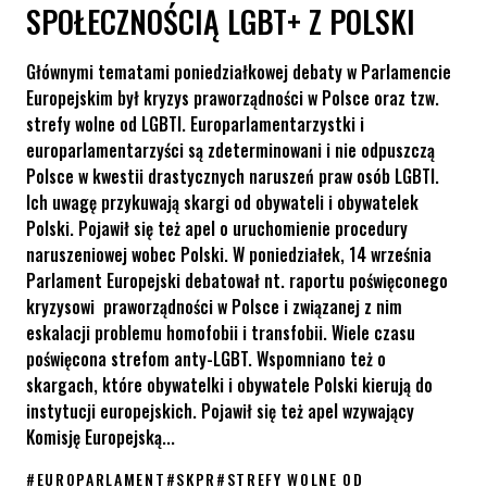
SPOŁECZNOŚCIĄ LGBT+ Z POLSKI
Głównymi tematami poniedziałkowej debaty w Parlamencie
Europejskim był kryzys praworządności w Polsce oraz tzw.
strefy wolne od LGBTI. Europarlamentarzystki i
europarlamentarzyści są zdeterminowani i nie odpuszczą
Polsce w kwestii drastycznych naruszeń praw osób LGBTI.
Ich uwagę przykuwają skargi od obywateli i obywatelek
Polski. Pojawił się też apel o uruchomienie procedury
naruszeniowej wobec Polski. W poniedziałek, 14 września
Parlament Europejski debatował nt. raportu poświęconego
kryzysowi praworządności w Polsce i związanej z nim
eskalacji problemu homofobii i transfobii. Wiele czasu
poświęcona strefom anty-LGBT. Wspomniano też o
skargach, które obywatelki i obywatele Polski kierują do
instytucji europejskich. Pojawił się też apel wzywający
Komisję Europejską...
#
EUROPARLAMENT
#
SKPR
#
STREFY WOLNE OD