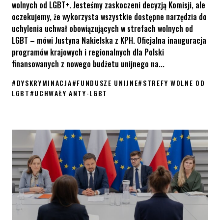
wolnych od LGBT+. Jesteśmy zaskoczeni decyzją Komisji, ale
oczekujemy, że wykorzysta wszystkie dostępne narzędzia do
uchylenia uchwał obowiązujących w strefach wolnych od
LGBT – mówi Justyna Nakielska z KPH. Oficjalna inauguracja
programów krajowych i regionalnych dla Polski
finansowanych z nowego budżetu unijnego na...
#
DYSKRYMINACJA
#
FUNDUSZE UNIJNE
#
STREFY WOLNE OD
LGBT
#
UCHWAŁY ANTY-LGBT
Fundusze unijne a dyskryminacja osób LGBT+ – wywieramy presj