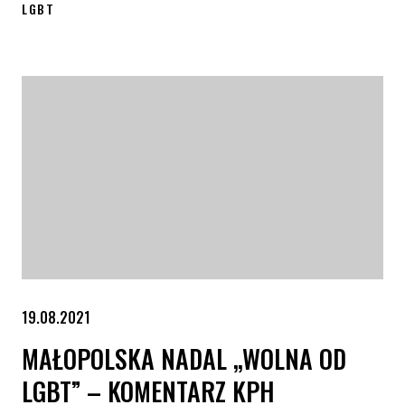
LGBT
Podwójne zwycięstwo RPO w Lublinie ws. uchwał anty-LGBT
19.08.2021
MAŁOPOLSKA NADAL „WOLNA OD
LGBT” – KOMENTARZ KPH