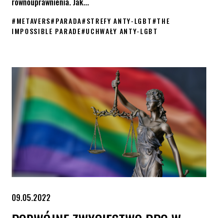
równouprawnienia. Jak...
#
METAVERS
#
PARADA
#
STREFY ANTY-LGBT
#
THE
IMPOSSIBLE PARADE
#
UCHWAŁY ANTY-LGBT
THE IMPOSSIBLE PARADE w 32 strefach wolnych od LGBT
09.05.2022