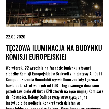
22.09.2020
TĘCZOWA ILUMINACJA NA BUDYNKU
KOMISJI EUROPEJSKIEJ
We wtorek, 22 września na fasadzie budynku głównej
siedziby Komisji Europejskiej w Brukseli z inicjatywy All Out i
Kampanii Przeciw Homofobii wyświetlone zostały tęczowe
hasła dot. stref wolnych od LGBT. Tego samego dnia rano
przedstawiciele All Out i KPH złożyli na ręce unijnej Komisarz
ds. Równości, Heleny Dalli petycję wzywającą unijne
instytucje do podjęcia konkretnych działań ws.
homofobicznej nagonki w Polsce. Oczy Europy są zwrócone