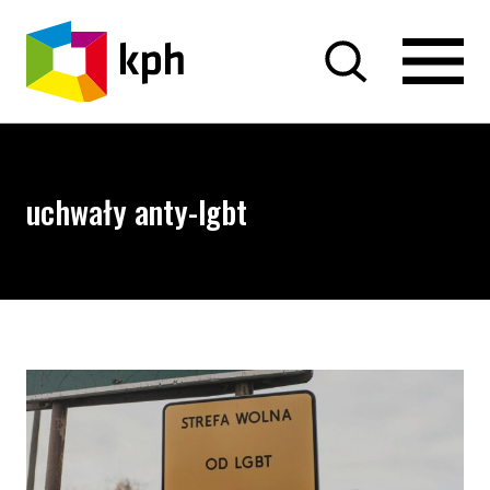
PRZEJDŹ DO TREŚCI
uchwały anty-lgbt