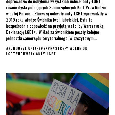
doprowadzić do uchylenia wszystkich uchwał anty-LGBT i
równie dyskryminujących Samorządowych Kart Praw Rodzin
w całej Polsce. Pierwszą uchwałę anty-LGBT wprowadziły w
2019 roku władze Świdnika (woj. lubelskie). Była to
bezpośrednia odpowiedź na przyjętą w stolicy Warszawską
Deklarację LGBT+. W ślad za Świdnikiem poszły kolejne
jednostki samorządu terytorialnego. W szczytowym...
#
FUNDUSZE UNIJNE
#
SKPR
#
STREFY WOLNE OD
LGBT
#
UCHWAŁY ANTY-LGBT
KPH i organizacje partnerskie w Komitetach Monitorujących