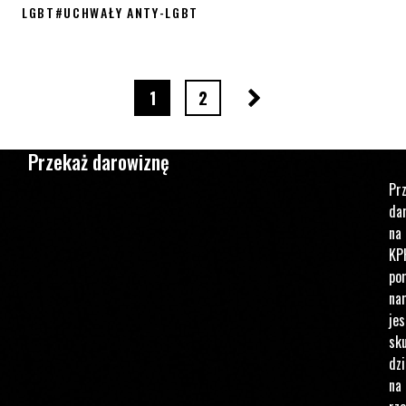
LGBT
#
UCHWAŁY ANTY-LGBT
Europarlament murem za społecznością LGBT+ z Polski
Następna strona
strona numer
strona numer
1
2
Przekaż darowiznę
Pr
da
na
KP
po
na
jes
sku
dzi
na