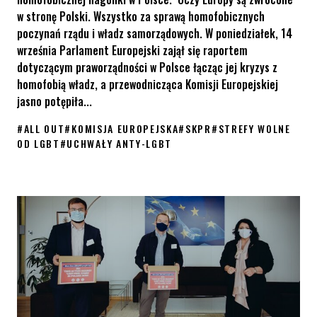
w stronę Polski. Wszystko za sprawą homofobicznych
poczynań rządu i władz samorządowych. W poniedziałek, 14
września Parlament Europejski zajął się raportem
dotyczącym praworządności w Polsce łącząc jej kryzys z
homofobią władz, a przewodnicząca Komisji Europejskiej
jasno potępiła...
#
ALL OUT
#
KOMISJA EUROPEJSKA
#
SKPR
#
STREFY WOLNE
OD LGBT
#
UCHWAŁY ANTY-LGBT
Tęczowa iluminacja na budynku Komisji Europejskiej