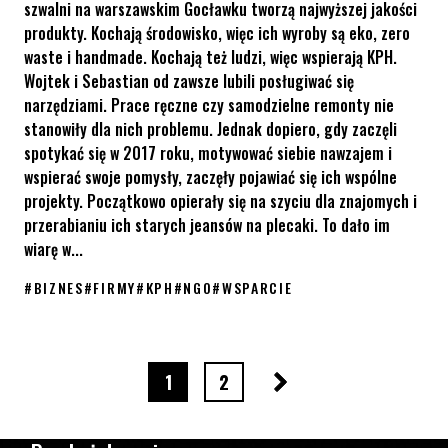
szwalni na warszawskim Gocławku tworzą najwyższej jakości
produkty. Kochają środowisko, więc ich wyroby są eko, zero
waste i handmade. Kochają też ludzi, więc wspierają KPH.
Wojtek i Sebastian od zawsze lubili posługiwać się
narzędziami. Prace ręczne czy samodzielne remonty nie
stanowiły dla nich problemu. Jednak dopiero, gdy zaczęli
spotykać się w 2017 roku, motywować siebie nawzajem i
wspierać swoje pomysły, zaczęły pojawiać się ich wspólne
projekty. Początkowo opierały się na szyciu dla znajomych i
przerabianiu ich starych jeansów na plecaki. To dało im
wiarę w...
#
BIZNES
#
FIRMY
#
KPH
#
NGO
#
WSPARCIE
Z miłości do planety i jej mieszkańców: Dwa Borsuki wspierają K
Następna strona
strona numer
strona numer
1
2