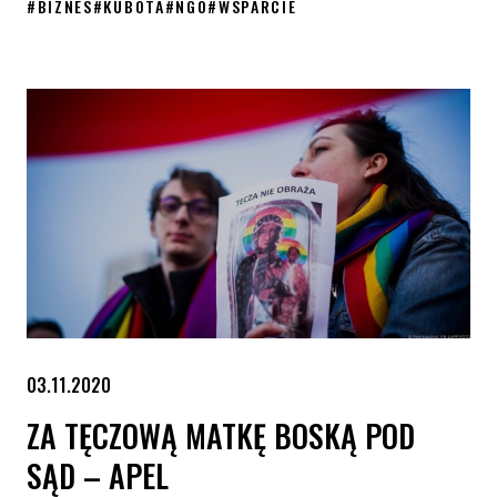
#
BIZNES
#
KUBOTA
#
NGO
#
WSPARCIE
Kubota wspiera KPH i walkę o prawa osób LGBT+
03.11.2020
ZA TĘCZOWĄ MATKĘ BOSKĄ POD
SĄD – APEL