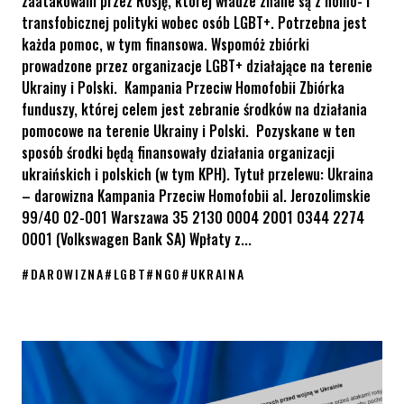
zaatakowani przez Rosję, której władze znane są z homo- i
transfobicznej polityki wobec osób LGBT+. Potrzebna jest
każda pomoc, w tym finansowa. Wspomóż zbiórki
prowadzone przez organizacje LGBT+ działające na terenie
Ukrainy i Polski. Kampania Przeciw Homofobii Zbiórka
funduszy, której celem jest zebranie środków na działania
pomocowe na terenie Ukrainy i Polski. Pozyskane w ten
sposób środki będą finansowały działania organizacji
ukraińskich i polskich (w tym KPH). Tytuł przelewu: Ukraina
– darowizna Kampania Przeciw Homofobii al. Jerozolimskie
99/40 02-001 Warszawa 35 2130 0004 2001 0344 2274
0001 (Volkswagen Bank SA) Wpłaty z...
#
DAROWIZNA
#
LGBT
#
NGO
#
UKRAINA
Przekaż darowiznę na pomoc osobom LGBT+ z Ukrainy [LISTA ZB