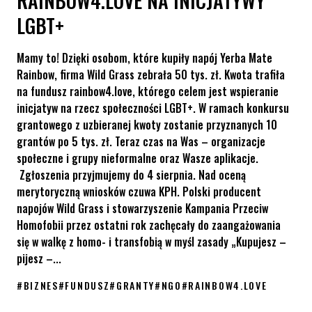
RAINBOW4.LOVE NA INICJATYWY
LGBT+
Mamy to! Dzięki osobom, które kupiły napój Yerba Mate
Rainbow, firma Wild Grass zebrała 50 tys. zł. Kwota trafiła
na fundusz rainbow4.love, którego celem jest wspieranie
inicjatyw na rzecz społeczności LGBT+. W ramach konkursu
grantowego z uzbieranej kwoty zostanie przyznanych 10
grantów po 5 tys. zł. Teraz czas na Was – organizacje
społeczne i grupy nieformalne oraz Wasze aplikacje.
Zgłoszenia przyjmujemy do 4 sierpnia. Nad oceną
merytoryczną wniosków czuwa KPH. Polski producent
napojów Wild Grass i stowarzyszenie Kampania Przeciw
Homofobii przez ostatni rok zachęcały do zaangażowania
się w walkę z homo- i transfobią w myśl zasady „Kupujesz –
pijesz –...
#
BIZNES
#
FUNDUSZ
#
GRANTY
#
NGO
#
RAINBOW4.LOVE
50 000 zł z funduszu rainbow4.love na inicjatywy LGBT+