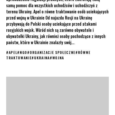
samą pomoc dla wszystkich uchodźców i uchodźczyń z
terenu Ukrainy. Apel o równe traktowanie osób uciekających
przed wojną w Ukrainie Od najazdu Rosji na Ukrainę
przybywają do Polski osoby uciekające przed atakami
rosyjskich wojsk. Wśród nich są zarówno obywatele i
obywatelki Ukrainy, jak również osoby pochodzące z innych
państw, które w Ukrainie znalazły swój...
#
APEL
#
NGO
#
ORGANIZACJE SPOŁECZNE
#
RÓWNE
TRAKTOWANIE
#
UKRAINA
#
WOJNA
Apel o równe traktowanie osób uciekających przed wojną