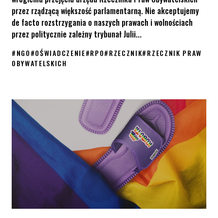
przez rządzącą większość parlamentarną. Nie akceptujemy
de facto rozstrzygania o naszych prawach i wolnościach
przez politycznie zależny trybunał Julii...
#
NGO
#
OŚWIADCZENIE
#
RPO
#
RZECZNIK
#
RZECZNIK PRAW
OBYWATELSKICH
Oświadczenie w sprawie przejęcia urzędu RPO