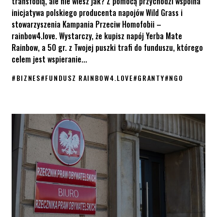
transfobią, ale nie wiesz jak? Z pomocą przychodzi wspólna
inicjatywa polskiego producenta napojów Wild Grass i
stowarzyszenia Kampania Przeciw Homofobii –
rainbow4.love. Wystarczy, że kupisz napój Yerba Mate
Rainbow, a 50 gr. z Twojej puszki trafi do funduszu, którego
celem jest wspieranie...
#
BIZNES
#
FUNDUSZ RAINBOW4.LOVE
#
GRANTY
#
NGO
Fundusz rainbow4.love – wspieraj lokalne inicjatywy LGBT+