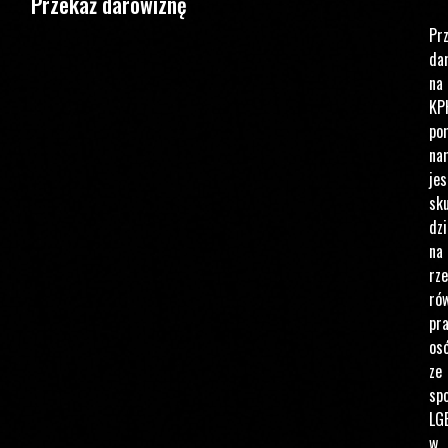
Przekaż darowiznę
Pr
da
na
KP
po
na
jes
sku
dzi
na
rz
ró
pr
os
ze
spo
LG
w