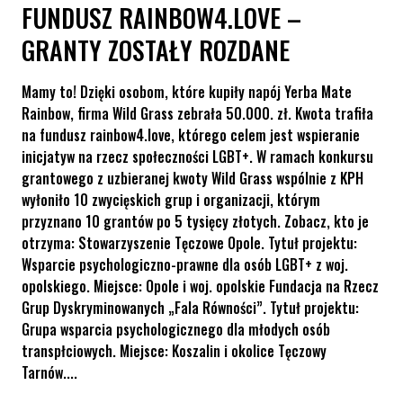
FUNDUSZ RAINBOW4.LOVE –
GRANTY ZOSTAŁY ROZDANE
Mamy to! Dzięki osobom, które kupiły napój Yerba Mate
Rainbow, firma Wild Grass zebrała 50.000. zł. Kwota trafiła
na fundusz rainbow4.love, którego celem jest wspieranie
inicjatyw na rzecz społeczności LGBT+. W ramach konkursu
grantowego z uzbieranej kwoty Wild Grass wspólnie z KPH
wyłoniło 10 zwycięskich grup i organizacji, którym
przyznano 10 grantów po 5 tysięcy złotych. Zobacz, kto je
otrzyma: Stowarzyszenie Tęczowe Opole. Tytuł projektu:
Wsparcie psychologiczno-prawne dla osób LGBT+ z woj.
opolskiego. Miejsce: Opole i woj. opolskie Fundacja na Rzecz
Grup Dyskryminowanych „Fala Równości”. Tytuł projektu:
Grupa wsparcia psychologicznego dla młodych osób
transpłciowych. Miejsce: Koszalin i okolice Tęczowy
Tarnów....