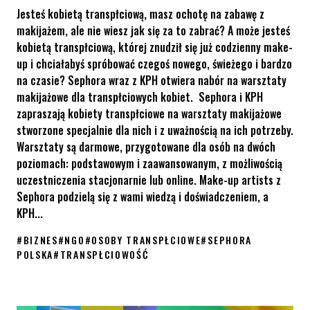
Jesteś kobietą transpłciową, masz ochotę na zabawę z
makijażem, ale nie wiesz jak się za to zabrać? A może jesteś
kobietą transpłciową, której znudził się już codzienny make-
up i chciałabyś spróbować czegoś nowego, świeżego i bardzo
na czasie? Sephora wraz z KPH otwiera nabór na warsztaty
makijażowe dla transpłciowych kobiet. Sephora i KPH
zapraszają kobiety transpłciowe na warsztaty makijażowe
stworzone specjalnie dla nich i z uważnością na ich potrzeby.
Warsztaty są darmowe, przygotowane dla osób na dwóch
poziomach: podstawowym i zaawansowanym, z możliwością
uczestniczenia stacjonarnie lub online. Make-up artists z
Sephora podzielą się z wami wiedzą i doświadczeniem, a
KPH...
#
BIZNES
#
NGO
#
OSOBY TRANSPŁCIOWE
#
SEPHORA
POLSKA
#
TRANSPŁCIOWOŚĆ
Warsztaty makijażowe Sephora i KPH dla transpłciowych kobiet