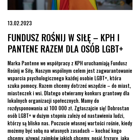
13.02.2023
FUNDUSZ ROŚNIJ W SIŁĘ – KPH I
PANTENE RAZEM DLA OSÓB LGBT+
Marka Pantene we współpracy z KPH uruchamiają Fundusz
Rośnij w Siłę. Naszym wspólnym celem jest zagwarantowanie
wsparcia psychologicznego każdej osobie LGBT+, która
szuka pomocy. Razem chcemy dotrzeć wszędzie – do miast,
miasteczek i wsi. Dlatego otwieramy konkurs grantowy dla
lokalnych organizacji społecznych. Mamy do
rozdysponowania aż 100 000 zł. Zgłaszajcie się! Dobrostan
osób LGBT+ w dużym stopniu zależy od nastawienia ludzi,
którzy są blisko nas. Poczucie własnej wartości rośnie, kiedy
możemy być sobą na własnych zasadach – kochać kogo
chcemy, używać zaimków jakich chcemy, nosić fryzurę jaką