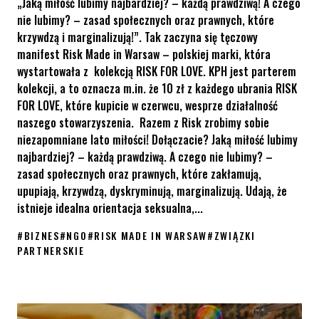
„Jaką miłość lubimy najbardziej? – każdą prawdziwą! A czego
nie lubimy? – zasad społecznych oraz prawnych, które
krzywdzą i marginalizują!”. Tak zaczyna się tęczowy
manifest Risk Made in Warsaw – polskiej marki, która
wystartowała z kolekcją RISK FOR LOVE. KPH jest parterem
kolekcji, a to oznacza m.in. że 10 zł z każdego ubrania RISK
FOR LOVE, które kupicie w czerwcu, wesprze działalność
naszego stowarzyszenia. Razem z Risk zrobimy sobie
niezapomniane lato miłości! Dołączacie? Jaką miłość lubimy
najbardziej? – każdą prawdziwą. A czego nie lubimy? –
zasad społecznych oraz prawnych, które zakłamują,
upupiają, krzywdzą, dyskryminują, marginalizują. Udają, że
istnieje idealna orientacja seksualna,...
#
BIZNES
#
NGO
#
RISK MADE IN WARSAW
#
ZWIĄZKI
PARTNERSKIE
KPH łączy siły z Risk Made in Warsaw – kolekcja na Miesiąc Dum