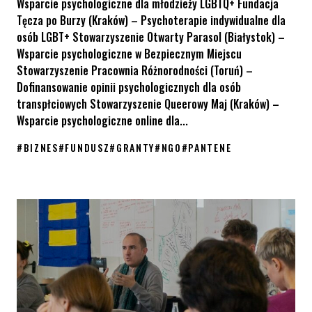
Wsparcie psychologiczne dla młodzieży LGBTQ+ Fundacja
Tęcza po Burzy (Kraków) – Psychoterapie indywidualne dla
osób LGBT+ Stowarzyszenie Otwarty Parasol (Białystok) –
Wsparcie psychologiczne w Bezpiecznym Miejscu
Stowarzyszenie Pracownia Różnorodności (Toruń) –
Dofinansowanie opinii psychologicznych dla osób
transpłciowych Stowarzyszenie Queerowy Maj (Kraków) –
Wsparcie psychologiczne online dla...
#
BIZNES
#
FUNDUSZ
#
GRANTY
#
NGO
#
PANTENE
Fundusz Rośnij w Siłę – wyniki konkursu grantowego