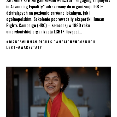
założenie KPH zorganizowało warsztat “Engaging Employers
in Advancing Equality” adresowany do organizacji LGBT+
działających na poziomie zarówno lokalnym, jak i
ogólnopolskim. Szkolenie poprowadziły ekspertki Human
Rights Campaign (HRC) – założonej w 1980 roku
amerykańskiej organizacja LGBT+ liczącej...
#
BIZNES
#
HUMAN RIGHTS CAMPAIGN
#
NGO
#
RUCH
LGBT+
#
WARSZTATY
Human Rights Campaign szkoli w Polsce na zaproszenie KPH