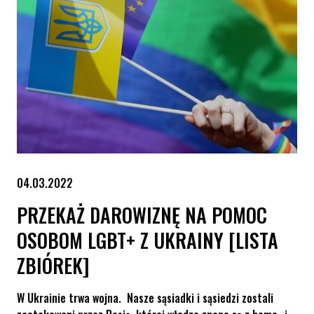
04.03.2022
PRZEKAŻ DAROWIZNĘ NA POMOC
OSOBOM LGBT+ Z UKRAINY [LISTA
ZBIÓREK]
W Ukrainie trwa wojna. Nasze sąsiadki i sąsiedzi zostali