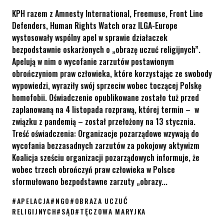
KPH razem z Amnesty International, Freemuse, Front Line
Defenders, Human Rights Watch oraz ILGA-Europe
wystosowały wspólny apel w sprawie działaczek
bezpodstawnie oskarżonych o „obrazę uczuć religijnych”.
Apelują w nim o wycofanie zarzutów postawionym
obrończyniom praw człowieka, które korzystając ze swobody
wypowiedzi, wyraziły swój sprzeciw wobec toczącej Polskę
homofobii. Oświadczenie opublikowane zostało tuż przed
zaplanowaną na 4 listopada rozprawą, której termin – w
związku z pandemią – został przełożony na 13 stycznia.
Treść oświadczenia: Organizacje pozarządowe wzywają do
wycofania bezzasadnych zarzutów za pokojowy aktywizm
Koalicja sześciu organizacji pozarządowych informuje, że
wobec trzech obrończyń praw człowieka w Polsce
sformułowano bezpodstawne zarzuty „obrazy...
#
APELACJA
#
NGO
#
OBRAZA UCZUĆ
RELIGIJNYCH
#
SĄD
#
TĘCZOWA MARYJKA
Za tęczową Matkę Boską pod sąd – apel