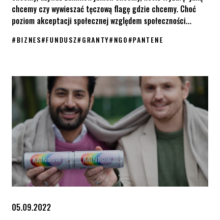
chcemy czy wywieszać tęczową flagę gdzie chcemy. Choć
poziom akceptacji społecznej względem społeczności...
#
BIZNES
#
FUNDUSZ
#
GRANTY
#
NGO
#
PANTENE
Fundusz Rośnij w Siłę – KPH i Pantene razem dla osób LGBT+
05.09.2022