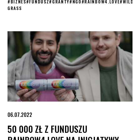
#
BIZNES
#
FUNDUSZ
#
GRANTY
#
NGO
#
RAINBOW4.LOVE
#
WILD
GRASS
Fundusz rainbow4.love – granty zostały rozdane
06.07.2022
50 000 ZŁ Z FUNDUSZU