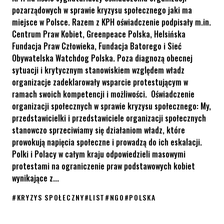
pozarządowych w sprawie kryzysu społecznego jaki ma
miejsce w Polsce. Razem z KPH oświadczenie podpisały m.in.
Centrum Praw Kobiet, Greenpeace Polska, Helsińska
Fundacja Praw Człowieka, Fundacja Batorego i Sieć
Obywatelska Watchdog Polska. Poza diagnozą obecnej
sytuacji i krytycznym stanowiskiem względem władz
organizacje zadeklarowały wsparcie protestującym w
ramach swoich kompetencji i możliwości. Oświadczenie
organizacji społecznych w sprawie kryzysu społecznego: My,
przedstawicielki i przedstawiciele organizacji społecznych
stanowczo sprzeciwiamy się działaniom władz, które
prowokują napięcia społeczne i prowadzą do ich eskalacji.
Polki i Polacy w całym kraju odpowiedzieli masowymi
protestami na ograniczenie praw podstawowych kobiet
wynikające z...
#
KRYZYS SPOŁECZNY
#
LIST
#
NGO
#
POLSKA
Oświadczenie dot. kryzysu społecznego z podpisem KPH