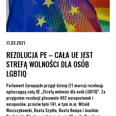
11.03.2021
REZOLUCJA PE – CAŁA UE JEST
STREFĄ WOLNOŚCI DLA OSÓB
LGBTIQ
Parlament Europejski przyjął dzisiaj (11 marca) rezolucję
ogłaszającą całą UE „Strefą wolności dla osób LGBTIQ”. Za
przyjęciem rezolucji głosowało 492 europosłanek i
europosłów, przeciw było 141, w tym m.in. Witold
Waszczykowski, Beata Szydło, Beata Kempa i Joachim