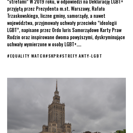
“strefami” W 2019 roku, w odpowiedzi na Deklarację LGBT+
przyjętą przez Prezydenta m.st. Warszawy, Rafała
Trzaskowskiego, liczne gminy, samorządy, a nawet
województwa, przyjmowały uchwały przeciwko “ideologii
LGBT”, napisane przez Ordo Iuris Samorządowe Karty Praw
Rodzin oraz inspirowane dwoma powyższymi, dyskryminujące
uchwały wymierzone w osoby LGBT+....
#
EQUALITY WATCH
#
SKPR
#
STREFY ANTY-LGBT
“Strefy wolne od LGBT” przeszły dziś do historii!