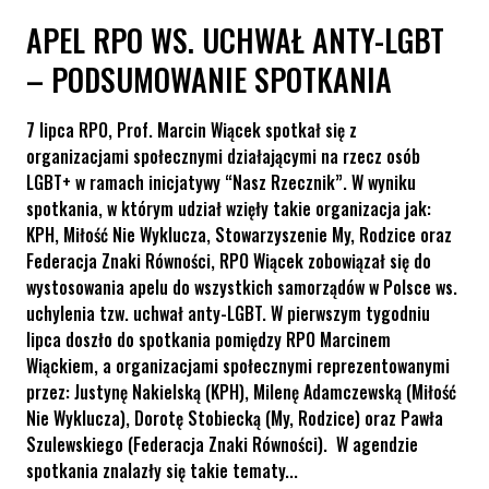
APEL RPO WS. UCHWAŁ ANTY-LGBT
– PODSUMOWANIE SPOTKANIA
7 lipca RPO, Prof. Marcin Wiącek spotkał się z
organizacjami społecznymi działającymi na rzecz osób
LGBT+ w ramach inicjatywy “Nasz Rzecznik”. W wyniku
spotkania, w którym udział wzięły takie organizacja jak:
KPH, Miłość Nie Wyklucza, Stowarzyszenie My, Rodzice oraz
Federacja Znaki Równości, RPO Wiącek zobowiązał się do
wystosowania apelu do wszystkich samorządów w Polsce ws.
uchylenia tzw. uchwał anty-LGBT. W pierwszym tygodniu
lipca doszło do spotkania pomiędzy RPO Marcinem
Wiąckiem, a organizacjami społecznymi reprezentowanymi
przez: Justynę Nakielską (KPH), Milenę Adamczewską (Miłość
Nie Wyklucza), Dorotę Stobiecką (My, Rodzice) oraz Pawła
Szulewskiego (Federacja Znaki Równości). W agendzie
spotkania znalazły się takie tematy...