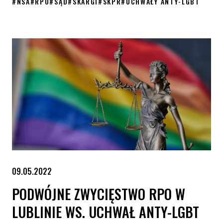
#
NSA
#
RPO
#
SĄD
#
SKARGI
#
SKPR
#
UCHWAŁY ANTY-LGBT
NSA utrzymał w mocy skasowanie czterech uchwał anty-LGBT
09.05.2022
PODWÓJNE ZWYCIĘSTWO RPO W
LUBLINIE WS. UCHWAŁ ANTY-LGBT