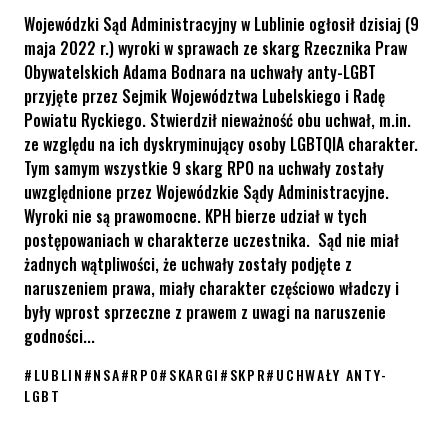
Wojewódzki Sąd Administracyjny w Lublinie ogłosił dzisiaj (9
maja 2022 r.) wyroki w sprawach ze skarg Rzecznika Praw
Obywatelskich Adama Bodnara na uchwały anty-LGBT
przyjęte przez Sejmik Województwa Lubelskiego i Radę
Powiatu Ryckiego. Stwierdził nieważność obu uchwał, m.in.
ze względu na ich dyskryminujący osoby LGBTQIA charakter.
Tym samym wszystkie 9 skarg RPO na uchwały zostały
uwzględnione przez Wojewódzkie Sądy Administracyjne.
Wyroki nie są prawomocne. KPH bierze udział w tych
postępowaniach w charakterze uczestnika. Sąd nie miał
żadnych wątpliwości, że uchwały zostały podjęte z
naruszeniem prawa, miały charakter częściowo władczy i
były wprost sprzeczne z prawem z uwagi na naruszenie
godności...
#
LUBLIN
#
NSA
#
RPO
#
SKARGI
#
SKPR
#
UCHWAŁY ANTY-
LGBT
Podwójne zwycięstwo RPO w Lublinie ws. uchwał anty-LGBT