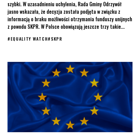
szybki. W uzasadnieniu uchylenia, Rada Gminy Odrzywół
jasno wskazała, że decyzja została podjęta w związku z
informacją o braku możliwości otrzymania funduszy unijnych
z powodu SKPR. W Polsce obowiązują jeszcze trzy takie...
#
EQUALITY WATCH
#
SKPR
Ostatnia dyskryminująca uchwała na Mazowszu została uchylon