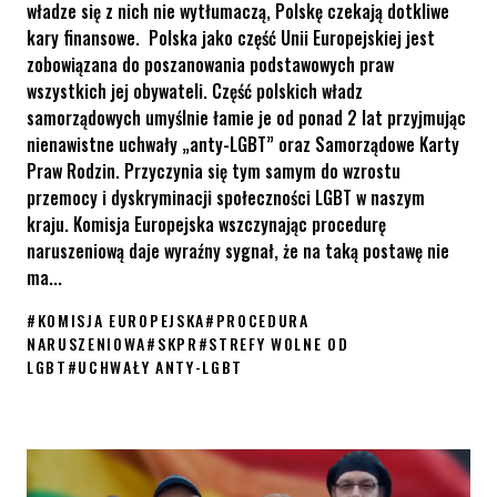
władze się z nich nie wytłumaczą, Polskę czekają dotkliwe
kary finansowe. Polska jako część Unii Europejskiej jest
zobowiązana do poszanowania podstawowych praw
wszystkich jej obywateli. Część polskich władz
samorządowych umyślnie łamie je od ponad 2 lat przyjmując
nienawistne uchwały „anty-LGBT” oraz Samorządowe Karty
Praw Rodzin. Przyczynia się tym samym do wzrostu
przemocy i dyskryminacji społeczności LGBT w naszym
kraju. Komisja Europejska wszczynając procedurę
naruszeniową daje wyraźny sygnał, że na taką postawę nie
ma...
#
KOMISJA EUROPEJSKA
#
PROCEDURA
NARUSZENIOWA
#
SKPR
#
STREFY WOLNE OD
LGBT
#
UCHWAŁY ANTY-LGBT
KE wszczyna procedurę naruszeniową wobec Polski