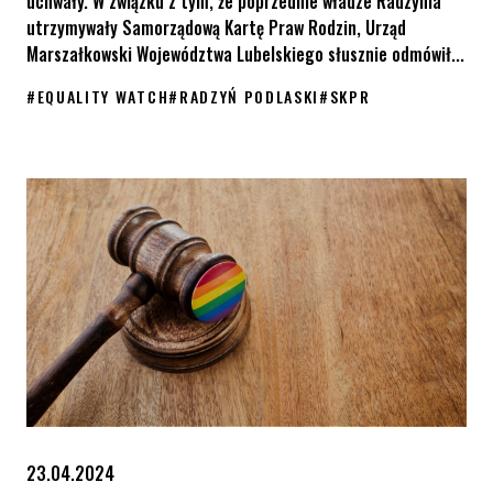
uchwały. W związku z tym, że poprzednie władze Radzynia
utrzymywały Samorządową Kartę Praw Rodzin, Urząd
Marszałkowski Województwa Lubelskiego słusznie odmówił...
#
EQUALITY WATCH
#
RADZYŃ PODLASKI
#
SKPR
Dobra wiadomość z Radzynia Podlaskiego – Samorządowa Karta P
23.04.2024