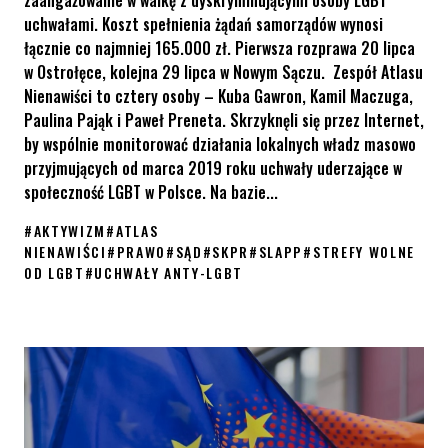
zaangażowanie w walkę z dyskryminującymi osoby LGBT
uchwałami. Koszt spełnienia żądań samorządów wynosi
łącznie co najmniej 165.000 zł. Pierwsza rozprawa 20 lipca
w Ostrołęce, kolejna 29 lipca w Nowym Sączu. Zespół Atlasu
Nienawiści to cztery osoby – Kuba Gawron, Kamil Maczuga,
Paulina Pająk i Paweł Preneta. Skrzyknęli się przez Internet,
by wspólnie monitorować działania lokalnych władz masowo
przyjmujących od marca 2019 roku uchwały uderzające w
społeczność LGBT w Polsce. Na bazie...
#
AKTYWIZM
#
ATLAS
NIENAWIŚCI
#
PRAWO
#
SĄD
#
SKPR
#
SLAPP
#
STREFY WOLNE
OD LGBT
#
UCHWAŁY ANTY-LGBT
Zespół Atlasu Nienawiści stanie przed sądem