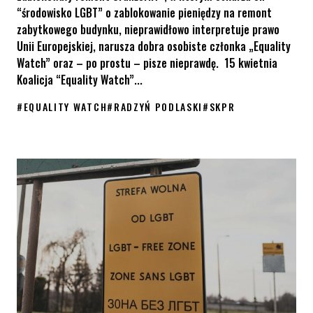
“środowisko LGBT” o zablokowanie pieniędzy na remont
zabytkowego budynku, nieprawidłowo interpretuje prawo
Unii Europejskiej, narusza dobra osobiste członka „Equality
Watch” oraz – po prostu – pisze nieprawdę. 15 kwietnia
Koalicja “Equality Watch”...
#
EQUALITY WATCH
#
RADZYŃ PODLASKI
#
SKPR
Koalicja “Equality Watch” reaguje przeciwko wprowadzaniu w b