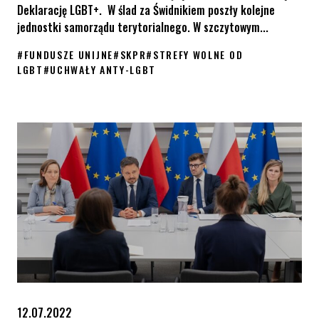
Deklarację LGBT+. W ślad za Świdnikiem poszły kolejne
jednostki samorządu terytorialnego. W szczytowym...
#
FUNDUSZE UNIJNE
#
SKPR
#
STREFY WOLNE OD
LGBT
#
UCHWAŁY ANTY-LGBT
KPH i organizacje partnerskie w Komitetach Monitorujących
12.07.2022