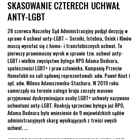
SKASOWANIE CZTERECH UCHWAŁ
ANTY-LGBT
28 czerwca Naczelny Sąd Administracyjny podjął decyzję w
sprawe 4 uchwał anty-LGBT – Serniki, Istebna, Osiek i Klwów
muszą wycofać się z homo- i transfobicznych uchwał. To
pierwszy prawomocny wyrok w sprawie tzw. uchwał anty-
LGBT i wielkie zwycięstwo byłego RPO Adama Bodnara,
społeczności LGBT+ i praw człowieka. Kampanię Przeciw
Homofobii na sali sądowej reprezentowali: adw. Paweł Knut i
apl. adw. Milena Adamczewska-Stachura. W 2019 roku
samorządy na terenie całego kraju zaczęły masowo
przyjmować dyskryminujące osoby LGBT+ uchwały nazywane
uchwałami anty-LGBT. Reakcją sprzeciwu byłego już RPO,
Adama Bodnara było wniesienie do 9 wojewódzkich sądów
administracyjnych skarg wynikających z treści owych
uchwał. ...