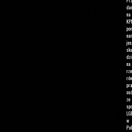
Pr
da
na
KP
po
na
jes
sku
dzi
na
rz
ró
pr
os
ze
spo
LG
w
Pol