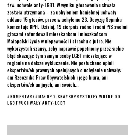
tzw. uchwale anty-LGBT. W wyniku głosowania uchwała
została utrzymana – za uchyleniem haniebnej uchwały
oddano 15 głosów, przeciw uchyleniu 23. Decyzję Sejmiku
komentuje KPH. Dzisiaj, 19 sierpnia radne i radni PiS swoimi
głosami zafundowali mieszkankom i mieszkańcom
Małopolski życie w niepewności i strachu o jutro. Nie
wykorzystali szansy, żeby naprawić popełniony przez siebie
błąd skazując tym samym osoby LGBT mieszkające w
regionie na dalsze wykluczenie. Nie posłuchano opinii
ekspertów/ek prawnych apelujących o uchylenie uchwały:
ani Rzecznika Praw Obywatelskich i jego biura, ani
ekspertów/ek unijnych, ani swoich...
#
KOMENTARZ
#
MAŁOPOLSKA
#
SKPR
#
STREFY WOLNE OD
LGBT
#
UCHWAŁY ANTY-LGBT
Małopolska nadal „wolna od LGBT” – komentarz KPH