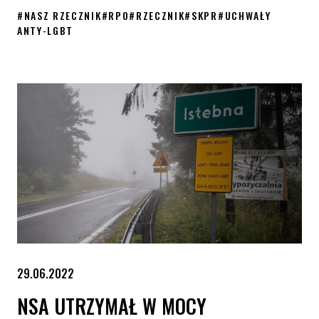
#
NASZ RZECZNIK
#
RPO
#
RZECZNIK
#
SKPR
#
UCHWAŁY
ANTY-LGBT
Apel RPO ws. uchwał anty-LGBT – podsumowanie spotkania
29.06.2022
NSA UTRZYMAŁ W MOCY