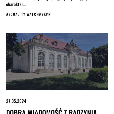
charakter...
#
EQUALITY WATCH
#
SKPR
Rada Powiatu Tatrzańskiego uchyliła Samorządową Kartę Praw 
27.05.2024
DOBRA WIADOMOŚĆ Z RADZYNIA