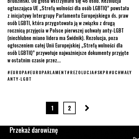
Brudziński. Od głosu wstrzymało się 46 osób. Rezolucja
ogłaszająca UE „Strefą wolności dla osób LGBTIQ” powstała
z inicjatywy Intergrupy Parlamentu Europejskiego ds. praw
osób LGBTI, która przygotowała ją w związku z drugą
rocznicą przyjęcia w Polsce pierwszej uchwały anty-LGBT
(niechlubne miano lidera ma Świdnik). Rezolucja, poza
ogłoszeniem całej Unii Europejskiej „Strefą wolności dla
osób LGBTIQ” przywołuje najważniejsze dokumenty przyjęte
w ostatnim czasie przez...
#
EUROPA
#
EUROPARLAMENT
#
REZOLUCJA
#
SKPR
#
UCHWAŁY
ANTY-LGBT
Rezolucja PE – cała UE jest strefą wolności dla osób LGBTIQ
Następna strona
strona numer
strona numer
1
2
Przekaż darowiznę