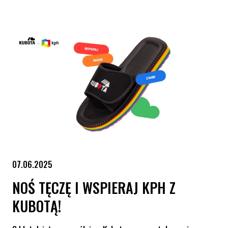
Wspieraj KPH i społeczność LGBT+ z okazji Pride Month
07.06.2025
NOŚ TĘCZĘ I WSPIERAJ KPH Z
KUBOTĄ!