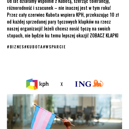
Od lat działamy wspólnie z Kubotą, szerząc tolerancję,
różnorodność i szacunek – nie inaczej jest w tym roku!
Przez cały czerwiec Kubota wspiera KPH, przekazując 10 zł
od każdej sprzedanej pary tęczowych klapków na rzecz
naszej organizacji! Jeżeli chcesz nosić tęczę na swoich
stopach, nie będzie ku temu lepszej okazji! ZOBACZ KLAPKI
#
BIZNES
#
KUBOTA
#
WSPARCIE
Noś tęczę i wspieraj KPH z Kubotą!