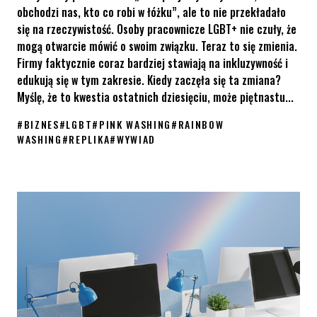
obchodzi nas, kto co robi w łóżku”, ale to nie przekładało
się na rzeczywistość. Osoby pracownicze LGBT+ nie czuły, że
mogą otwarcie mówić o swoim związku. Teraz to się zmienia.
Firmy faktycznie coraz bardziej stawiają na inkluzywność i
edukują się w tym zakresie. Kiedy zaczęła się ta zmiana?
Myślę, że to kwestia ostatnich dziesięciu, może piętnastu...
#
BIZNES
#
LGBT
#
PINK WASHING
#
RAINBOW
WASHING
#
REPLIKA
#
WYWIAD
Wywiad „Różnorodność znaczy zysk” w najnowszym numerze „Rep