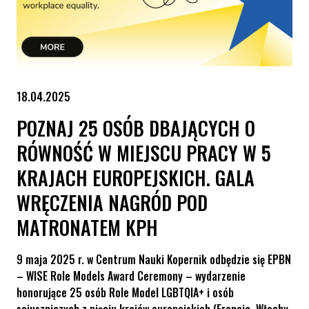
18.04.2025
POZNAJ 25 OSÓB DBAJĄCYCH O
RÓWNOŚĆ W MIEJSCU PRACY W 5
KRAJACH EUROPEJSKICH. GALA
WRĘCZENIA NAGRÓD POD
MATRONATEM KPH
9 maja 2025 r. w Centrum Nauki Kopernik odbędzie się EPBN
– WISE Role Models Award Ceremony – wydarzenie
honorujące 25 osób Role Model LGBTQIA+ i osób