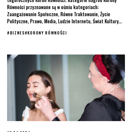
tegorocznych Koron Równości. Kategorie nagród Korony
Równości przyznawane są w ośmiu kategoriach:
Zaangażowanie Społeczne, Równe Traktowanie, Życie
Polityczne, Prawo, Media, Ludzie Internetu, Świat Kultury...
#
BIZNES
#
KORONY RÓWNOŚCI
Korony Równości 2024 – dołącz do grona organizacji partnersk