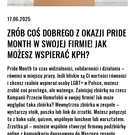
17.06.2025
ZRÓB COŚ DOBREGO Z OKAZJI PRIDE
MONTH W SWOJEJ FIRMIE! JAK
MOŻESZ WSPIERAĆ KPH?
Pride Month to czas widzialności, solidarności i działania –
również w miejscu pracy. Jeśli bliskie są Ci wartości równości
i chcesz realnie wspierać osoby LGBT+ w Polsce, możesz
zrobić coś prostego, ale ważnego. Zainicjuj zbiórkę na rzecz
Kampanii Przeciw Homofobii w swojej firmie! Jak może
wyglądać taka zbiórka? Wewnętrzna zbiórka w zespole –
wystarczy słoik, puszka lub link do zrzutki. Możesz połączyć
to z bake sale, quizem, wspólnym lunchem lub warsztatem.
Zrzutka.pl – możecie wspólnie stworzyć firmową podzbiórkę
online z komunikacją dopasowaną do Waszego zespołu.