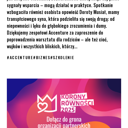
sygnały wsparcia – mogą działać w praktyce. Spotkanie
wzbogaciła również osobista opowieść Doroty Musiał, mamy
transpłciowego syna, która podzieliła się swoją drogą: od
niepewności i lęku do głębokiego zrozumienia i dumy.
Dziękujemy zespołowi Accenture za zaproszenie do
poprowadzenia warsztatu dla rodziców – ale też cioć,
wujków i wszystkich bliskich, którzy...
#
ACCENTURE
#
BIZNES
#
SZKOLENIE
Dlaczego warto i jak rozmawiać z dziećmi i młodzieżą o różnoro