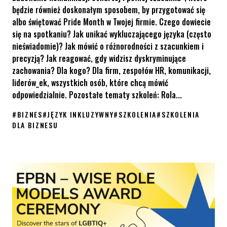
będzie również doskonałym sposobem, by przygotować się
albo świętować Pride Month w Twojej firmie. Czego dowiecie
się na spotkaniu? Jak unikać wykluczającego języka (często
nieświadomie)? Jak mówić o różnorodności z szacunkiem i
precyzją? Jak reagować, gdy widzisz dyskryminujące
zachowania? Dla kogo? Dla firm, zespołów HR, komunikacji,
liderów_ek, wszystkich osób, które chcą mówić
odpowiedzialnie. Pozostałe tematy szkoleń: Rola...
#
BIZNES
#
JĘZYK INKLUZYWNY
#
SZKOLENIA
#
SZKOLENIA
DLA BIZNESU
Zorganizuj profesjonalne szkolenie dla firmy „Język inkluzywny