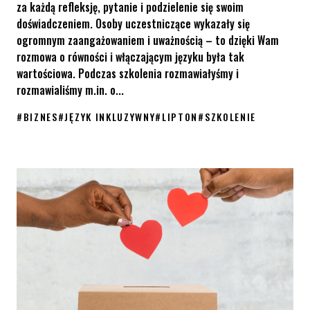
za każdą refleksję, pytanie i podzielenie się swoim
doświadczeniem. Osoby uczestniczące wykazały się
ogromnym zaangażowaniem i uważnością – to dzięki Wam
rozmowa o równości i włączającym języku była tak
wartościowa. Podczas szkolenia rozmawiałyśmy i
rozmawialiśmy m.in. o...
#
BIZNES
#
JĘZYK INKLUZYWNY
#
LIPTON
#
SZKOLENIE
Dlaczego język ma znaczenie w budowaniu kultury organizacyjnej