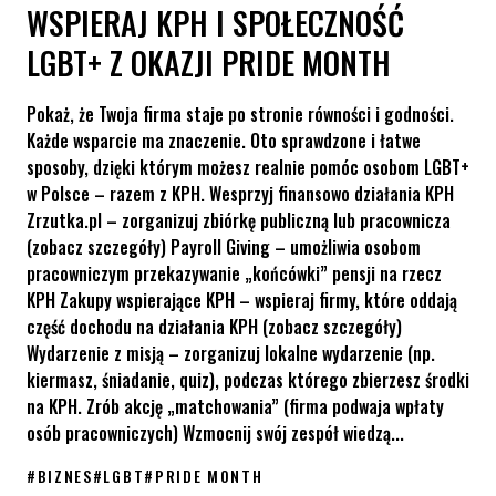
WSPIERAJ KPH I SPOŁECZNOŚĆ
LGBT+ Z OKAZJI PRIDE MONTH
Pokaż, że Twoja firma staje po stronie równości i godności.
Każde wsparcie ma znaczenie. Oto sprawdzone i łatwe
sposoby, dzięki którym możesz realnie pomóc osobom LGBT+
w Polsce – razem z KPH. Wesprzyj finansowo działania KPH
Zrzutka.pl – zorganizuj zbiórkę publiczną lub pracownicza
(zobacz szczegóły) Payroll Giving – umożliwia osobom
pracowniczym przekazywanie „końcówki” pensji na rzecz
KPH Zakupy wspierające KPH – wspieraj firmy, które oddają
część dochodu na działania KPH (zobacz szczegóły)
Wydarzenie z misją – zorganizuj lokalne wydarzenie (np.
kiermasz, śniadanie, quiz), podczas którego zbierzesz środki
na KPH. Zrób akcję „matchowania” (firma podwaja wpłaty
osób pracowniczych) Wzmocnij swój zespół wiedzą...
#
BIZNES
#
LGBT
#
PRIDE MONTH