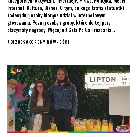
kategoriach: Aktywizm, Instytucje, Prawo, Polityka, Media,
Internet, Kultura, Biznes. O tym, do kogo trafią statuetki
zadecydują osoby biorące udział w internetowym
głosowaniu. Poznaj osoby i grupy, które do tej pory
otrzymały nagrody. Więcej niż Gala Po Gali rozdania...
#
BIZNES
#
KORONY RÓWNOŚCI
Korony Równości 2025 – dołącz do grona organizacji partnersk