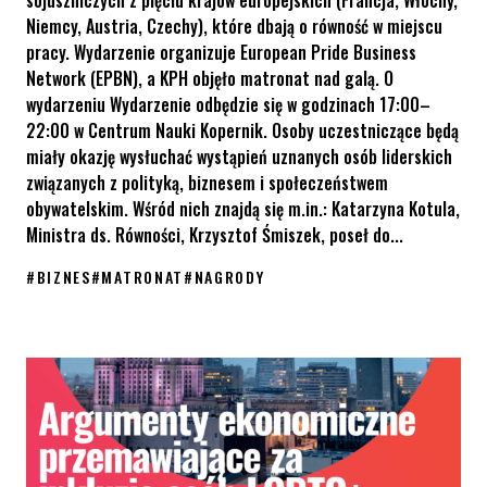
sojuszniczych z pięciu krajów europejskich (Francja, Włochy,
Niemcy, Austria, Czechy), które dbają o równość w miejscu
pracy. Wydarzenie organizuje European Pride Business
Network (EPBN), a KPH objęło matronat nad galą. O
wydarzeniu Wydarzenie odbędzie się w godzinach 17:00–
22:00 w Centrum Nauki Kopernik. Osoby uczestniczące będą
miały okazję wysłuchać wystąpień uznanych osób liderskich
związanych z polityką, biznesem i społeczeństwem
obywatelskim. Wśród nich znajdą się m.in.: Katarzyna Kotula,
Ministra ds. Równości, Krzysztof Śmiszek, poseł do...
#
BIZNES
#
MATRONAT
#
NAGRODY
Poznaj 25 osób dbających o równość w miejscu pracy w 5 kraja