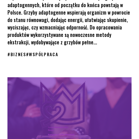
adaptogennych, które od początku do końca powstają w
Polsce. Grzyby adaptogenne wspierają organizm w powrocie
do stanu równowagi, dodając energii, ułatwiając skupienie,
wyciszając, czy wzmacniając odporność. Do opracowania
produktów wykorzystywane są nowoczesne metody
ekstrakcji, wydobywające z grzybów pełne...
#
BIZNES
#
WSPÓŁPRACA
Kup w czerwcu ekstrakt „Omyu” i wesprzyj działania KPH