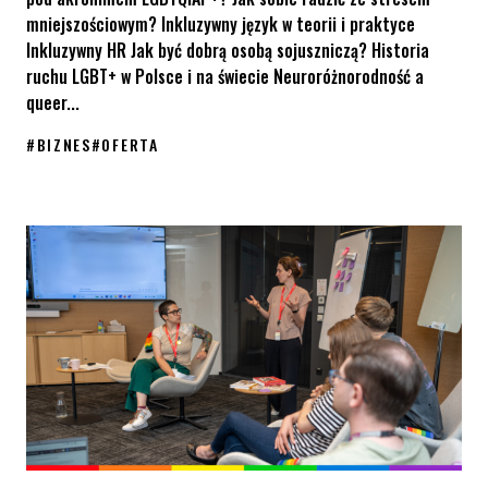
mniejszościowym? Inkluzywny język w teorii i praktyce
Inkluzywny HR Jak być dobrą osobą sojuszniczą? Historia
ruchu LGBT+ w Polsce i na świecie Neuroróżnorodność a
queer...
#
BIZNES
#
OFERTA
Jak możemy pomóc wprowadzić równość w Twojej firmie? Znamy n