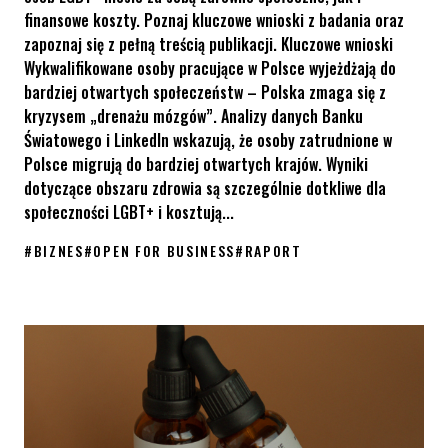
finansowe koszty. Poznaj kluczowe wnioski z badania oraz
zapoznaj się z pełną treścią publikacji. Kluczowe wnioski
Wykwalifikowane osoby pracujące w Polsce wyjeżdżają do
bardziej otwartych społeczeństw – Polska zmaga się z
kryzysem „drenażu mózgów”. Analizy danych Banku
Światowego i LinkedIn wskazują, że osoby zatrudnione w
Polsce migrują do bardziej otwartych krajów. Wyniki
dotyczące obszaru zdrowia są szczególnie dotkliwe dla
społeczności LGBT+ i kosztują...
#
BIZNES
#
OPEN FOR BUSINESS
#
RAPORT
Przez publiczną nagonkę na osoby LGBT+, Polska traci aż 20,4 m