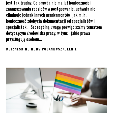
jest tak trudny. Co prawda nie ma już konieczności
zaangażowania rodziców w postępowanie, uchwała nie
eliminuje jednak innych mankamentów, jak m.in.
konieczność zdobycia dokumentacji od specjalistów i
specjalistek. Szczególną uwagę poświęcixxśmy tematom
dotyczącym środowiska pracy, w tym: jakie prawa
przysługują osobom...
#
BIZNES
#
ING HUBS POLAND
#
SZKOLENIE
Z jakimi trudnościami mierzą się osoby transpłciowe w miejscu p