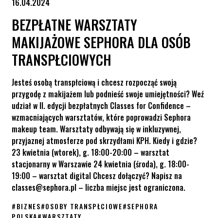
16.04.2024
BEZPŁATNE WARSZTATY
MAKIJAŻOWE SEPHORA DLA OSÓB
TRANSPŁCIOWYCH
Jesteś osobą transpłciową i chcesz rozpocząć swoją
przygodę z makijażem lub podnieść swoje umiejętności? Weź
udział w II. edycji bezpłatnych Classes for Confidence –
wzmacniających warsztatów, które poprowadzi Sephora
makeup team. Warsztaty odbywają się w inkluzywnej,
przyjaznej atmosferze pod skrzydłami KPH. Kiedy i gdzie?
23 kwietnia (wtorek), g. 18:00-20:00 – warsztat
stacjonarny w Warszawie 24 kwietnia (środa), g. 18:00-
19:00 – warsztat digital Chcesz dołączyć? Napisz na
classes@sephora.pl – liczba miejsc jest ograniczona.
#
BIZNES
#
OSOBY TRANSPŁCIOWE
#
SEPHORA
POLSKA
#
WARSZTATY