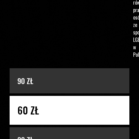
ró
pr
os
ze
spo
LG
w
Pol
PODAJ KWOTĘ
90 ZŁ
60 ZŁ