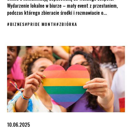
Wydarzenie lokalne w biurze – mały event z przesłaniem,
podczas którego zbieracie środki i rozmawiacie o...
#
BIZNES
#
PRIDE MONTH
#
ZBIÓRKA
Zrób coś dobrego z okazji Pride Month w swojej firmie! Jak moż
10.06.2025