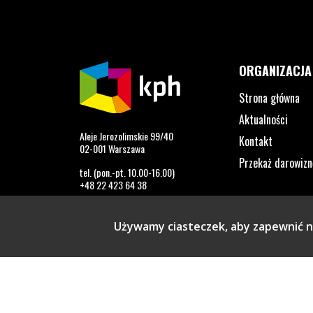
ORGANIZACJA
Strona główna
Aktualności
Aleje Jerozolimskie 99/40
Kontakt
02-001 Warszawa
Przekaż darowizn
tel. (pon.-pt. 10.00-16.00)
+48 22 423 64 38
info@kph.org.pl
Używamy ciasteczek, aby zapewnić na
Profil na Facebook. Strona otwiera się w nowym o
Profil na Twitter. Strona otwiera się w now
Profil na LinkedIn. Strona otwiera się
Profil na YouTube. Strona otwier
Profil na Instagram. Stron
Profil na Tiktok. Str
Copyright © 2026 Kampania Przeciw Homofobii