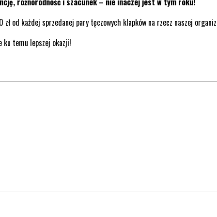
ncję, różnorodność i szacunek – nie inaczej jest w tym roku!
0 zł od każdej sprzedanej pary tęczowych klapków na rzecz naszej organiz
e ku temu lepszej okazji!
rona otwiera się w nowym oknie.
. Strona otwiera się w nowym oknie.
kedin. Strona otwiera się w nowym oknie.