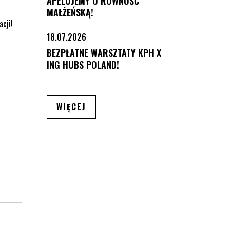
APELUJEMY O RÓWNOŚĆ
MAŁŻEŃSKĄ!
acji!
18.07.2026
BEZPŁATNE WARSZTATY KPH X
ING HUBS POLAND!
ARTYKUŁÓW
WIĘCEJ