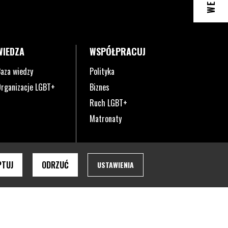
WIEDZA
WSPÓŁPRACUJ
aza wiedzy
Polityka
rganizacje LGBT+
Biznes
Ruch LGBT+
Matronaty
PTUJ
ODRZUĆ
USTAWIENIA
ie pobrany na twoje urządzenie w zależności od ustawień przeglądark