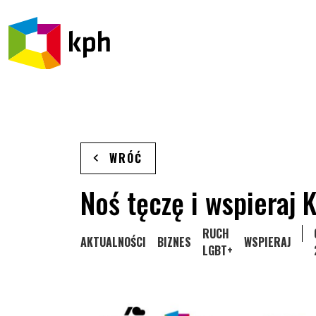
PRZEJDŹ DO TREŚCI
WRÓĆ
Noś tęczę i wspieraj 
STRONA KATEGORII WP
RUCH
STRONA KATEGORII WPISÓW
STRONA KATEGORII WPISÓW
STRONA KATEG
AKTUALNOŚCI
BIZNES
WSPIERAJ
LGBT+