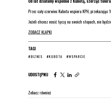
Od lat działamy wspólnie z Kubotą, szerząc tolera
Przez cały czerwiec Kubota wspiera KPH, przekazując 1
Jeżeli chcesz nosić tęczę na swoich stopach, nie będzi
ZOBACZ KLAPKI
TAGI
STRONA TAGU WPISÓW
STRONA TAGU WPISÓW
STRONA TAGU WPISÓW
#BIZNES
#KUBOTA
#WSPARCIE
Udostępnij artykuł na Facebook. St
Udostępnij artykuł na Twitter
Udostępnij artykuł na Lin
UDOSTĘPNIJ
Zobacz również