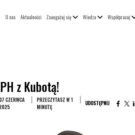
O nas
Aktualności
Zaangażuj się
Wiedza
Współpracuj
KPH z Kubotą!
ISÓW
07 CZERWCA
PRZECZYTASZ W 1
UDOST
UD
ORII WPISÓW
UDOSTĘPNIJ
2025
MINUTĘ