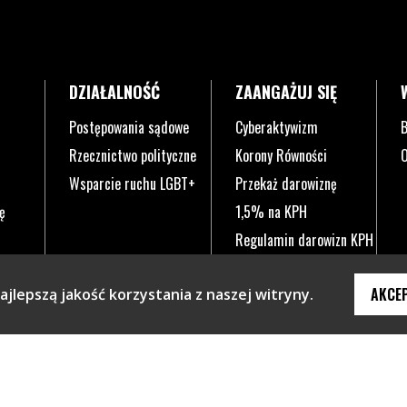
DZIAŁALNOŚĆ
ZAANGAŻUJ SIĘ
Postępowania sądowe
Cyberaktywizm
B
Rzecznictwo polityczne
Korony Równości
O
Wsparcie ruchu LGBT+
Przekaż darowiznę
ę
1,5% na KPH
Regulamin darowizn KPH
AKCE
jlepszą jakość korzystania z naszej witryny.
knie.
ym oknie.
 w nowym oknie.
a się w nowym oknie.
a otwiera się w nowym oknie.
ona otwiera się w nowym oknie.
Plik pdf otworzy się w nowym oknie lub zostan
Polityka prywatności