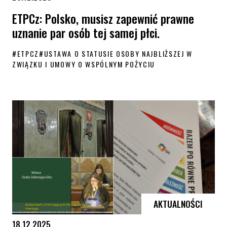
ETPCz: Polsko, musisz zapewnić prawne
uznanie par osób tej samej płci.
#
ETPCZ
#
USTAWA O STATUSIE OSOBY NAJBLIŻSZEJ W
ZWIĄZKU I UMOWY O WSPÓLNYM POŻYCIU
ETPCz: Polsko, musisz zapewnić prawne uznanie par osób tej samej płc
AKTUALNOŚCI
18.12.2025