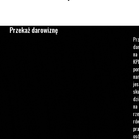
Przekaż darowiznę
Pr
da
na
KP
po
na
jes
sku
dzi
na
rz
ró
pr
os