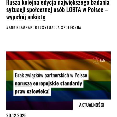
Rusza kolejna edycja największego badania
sytuacji społecznej osób LGBTA w Polsce –
wypełnij ankietę
#
ANKIETA
#
RAPORT
#
SYTUACJA SPOŁECZNA
Rusza kolejna edycja największego badania sytuacji społecznej osób 
AKTUALNOŚCI
20.12.2025