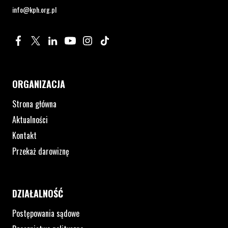
info@kph.org.pl
Profil na Facebook. Strona otwiera się w nowym oknie.
Profil na Twitter. Strona otwiera się w nowym oknie.
Profil na LinkedIn. Strona otwiera się w nowym oknie.
Profil na YouTube. Strona otwiera się w nowym 
Profil na Instagram. Strona otwiera się 
Profil na Tiktok. Strona otwiera się
ORGANIZACJA
Strona główna
Aktualności
Kontakt
Przekaż darowiznę
DZIAŁALNOŚĆ
Postępowania sądowe