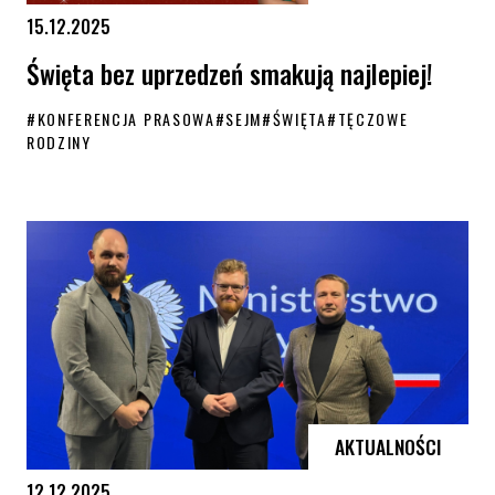
15.12.2025
Święta bez uprzedzeń smakują najlepiej!
#
KONFERENCJA PRASOWA
#
SEJM
#
ŚWIĘTA
#
TĘCZOWE
RODZINY
Święta bez uprzedzeń smakują najlepiej!
AKTUALNOŚCI
12.12.2025