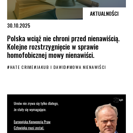
AKTUALNOŚCI
30.10.2025
Polska wciąż nie chroni przed nienawiścią.
Kolejne rozstrzygnięcie w sprawie
homofobicznej mowy nienawiści.
#
HATE CRIME
#
JAKUB I DAWID
#
MOWA NIENAWIŚCI
Polska wciąż nie chroni przed nienawiścią. Kolejne rozstrzygnięcie w