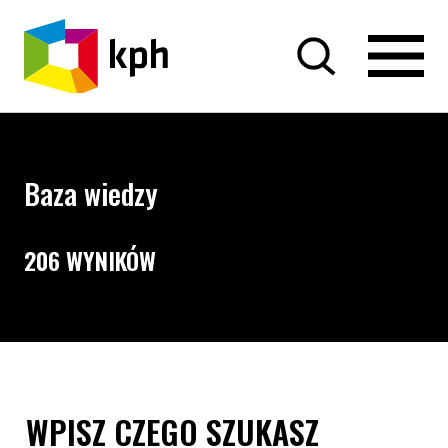
PRZEJDŹ DO TREŚCI
Baza wiedzy
206 WYNIKÓW
Opcje wyszukiwania i filtrowania treści
Wyszukiwarka