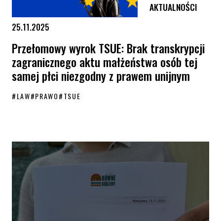
AKTUALNOŚCI
25.11.2025
Przełomowy wyrok TSUE: Brak transkrypcji
zagranicznego aktu małżeństwa osób tej
samej płci niezgodny z prawem unijnym
#
LAW
#
PRAWO
#
TSUE
Przełomowy wyrok TSUE: Brak transkrypcji zagranicznego aktu małże