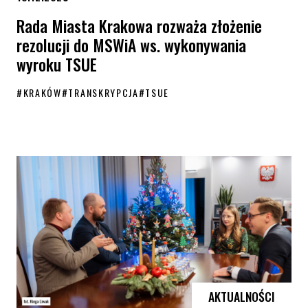
Rada Miasta Krakowa rozważa złożenie
rezolucji do MSWiA ws. wykonywania
wyroku TSUE
#
KRAKÓW
#
TRANSKRYPCJA
#
TSUE
Rada Miasta Krakowa rozważa złożenie rezolucji do MSWiA ws. wykon
AKTUALNOŚCI