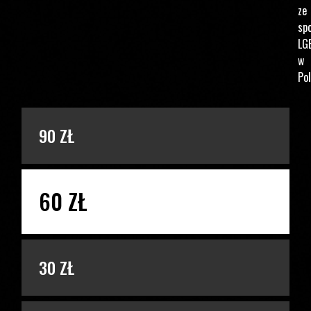
ze
spo
LG
w
Pol
PODAJ KWOTĘ
90 ZŁ
60 ZŁ
30 ZŁ