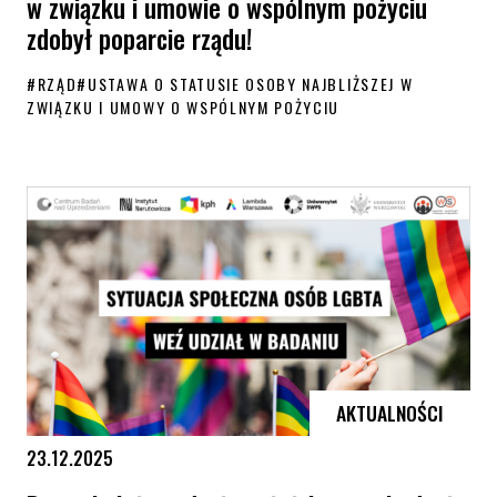
w związku i umowie o wspólnym pożyciu
zdobył poparcie rządu!
#
RZĄD
#
USTAWA O STATUSIE OSOBY NAJBLIŻSZEJ W
ZWIĄZKU I UMOWY O WSPÓLNYM POŻYCIU
Projekt ustawy o statusie osoby najbliższej w związku i umowie o wsp
AKTUALNOŚCI
23.12.2025