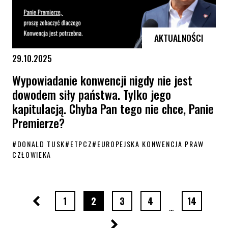
AKTUALNOŚCI
29.10.2025
Wypowiadanie konwencji nigdy nie jest
dowodem siły państwa. Tylko jego
kapitulacją. Chyba Pan tego nie chce, Panie
Premierze?
#
DONALD TUSK
#
ETPCZ
#
EUROPEJSKA KONWENCJA PRAW
CZŁOWIEKA
Wypowiadanie konwencji nigdy nie jest dowodem siły państwa. Tylko j
Poprzednia strona
strona numer
strona numer
strona numer
strona numer
strona nu
1
2
3
4
14
…
Następna strona