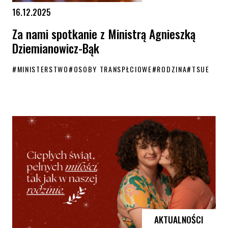
16.12.2025
Za nami spotkanie z Ministrą Agnieszką
Dziemianowicz-Bąk
#
MINISTERSTWO
#
OSOBY TRANSPŁCIOWE
#
RODZINA
#
TSUE
Za nami spotkanie z Ministrą Agnieszką Dziemianowicz-Bąk
AKTUALNOŚCI