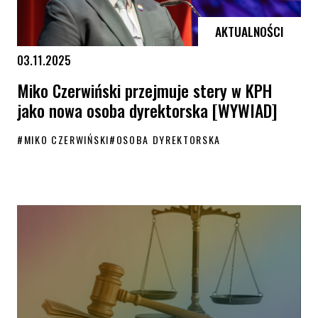
AKTUALNOŚCI
03.11.2025
Miko Czerwiński przejmuje stery w KPH
jako nowa osoba dyrektorska [WYWIAD]
#
MIKO CZERWIŃSKI
#
OSOBA DYREKTORSKA
Miko Czerwiński przejmuje stery w KPH jako nowa osoba dyrektorsk