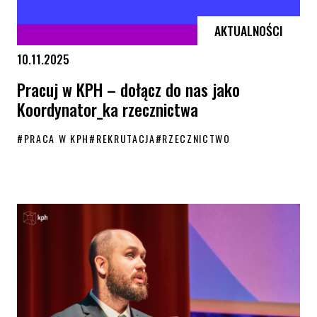
AKTUALNOŚCI
10.11.2025
Pracuj w KPH – dołącz do nas jako
Koordynator_ka rzecznictwa
#
PRACA W KPH
#
REKRUTACJA
#
RZECZNICTWO
Pracuj w KPH – dołącz do nas jako Koordynator_ka rzecznictwa