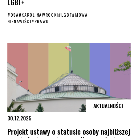
LGBT+
#
DSA
#
KAROL NAWROCKI
#
LGBT
#
MOWA
NIENAWIŚCI
#
PRAWO
Prezydent zawetował ustawę wdrażającą DSA. Decyzja uderza szczegó
AKTUALNOŚCI
30.12.2025
Projekt ustawy o statusie osoby najbliższej