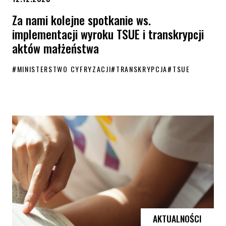
Za nami kolejne spotkanie ws.
implementacji wyroku TSUE i transkrypcji
aktów małżeństwa
#
MINISTERSTWO CYFRYZACJI
#
TRANSKRYPCJA
#
TSUE
Za nami kolejne spotkanie ws. implementacji wyroku TSUE i transkry
AKTUALNOŚCI