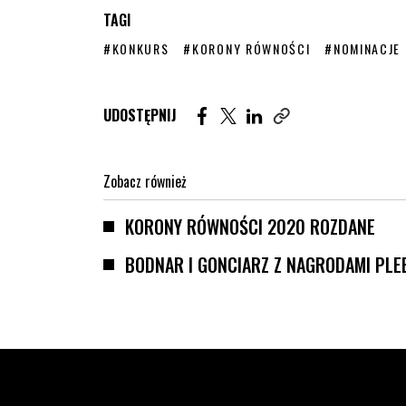
TAGI
STRONA TAGU WPISÓW
STRONA TAGU WPISÓW
STRONA TAG
#KONKURS
#KORONY RÓWNOŚCI
#NOMINACJE
Udostępnij artykuł na Facebook. St
Udostępnij artykuł na Twitter
Udostępnij artykuł na Lin
UDOSTĘPNIJ
Zobacz również
KORONY RÓWNOŚCI 2020 ROZDANE
BODNAR I GONCIARZ Z NAGRODAMI PL