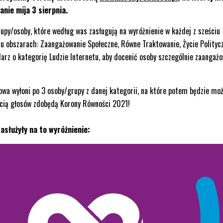
anie mija 3 sierpnia.
py/osoby, które według was zasługują na wyróżnienie w każdej z sześciu
ciu obszarach: Zaangażowanie Społeczne, Równe Traktowanie, Życie Polityc
rz o kategorię Ludzie Internetu, aby docenić osoby szczególnie zaangaż
wa wyłoni po 3 osoby/grupy z danej kategorii, na które potem będzie mo
ością głosów zdobędą Korony Równości 2021!
zasłużyły na to wyróżnienie: