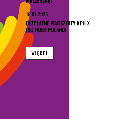
MAŁŻEŃSKĄ!
18.07.2026
BEZPŁATNE WARSZTATY KPH X
ING HUBS POLAND!
ARTYKUŁÓW
WIĘCEJ