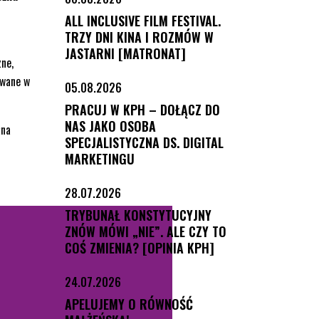
ALL INCLUSIVE FILM FESTIVAL.
TRZY DNI KINA I ROZMÓW W
JASTARNI [MATRONAT]
zne,
owane w
05.08.2026
PRACUJ W KPH – DOŁĄCZ DO
NAS JAKO OSOBA
żna
SPECJALISTYCZNA DS. DIGITAL
MARKETINGU
28.07.2026
TRYBUNAŁ KONSTYTUCYJNY
ZNÓW MÓWI „NIE”. ALE CZY TO
COŚ ZMIENIA? [OPINIA KPH]
24.07.2026
APELUJEMY O RÓWNOŚĆ