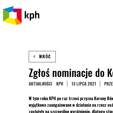
PRZEJDŹ DO TREŚCI
WRÓĆ
Zgłoś nominacje do 
STRONA KATEGORII WPISÓW
STRONA KATEGORII WPISÓW
AKTUALNOŚCI
KPH
13 LIPCA 2021
PRZE
W tym roku KPH po raz trzeci przyzna Korony Rów
wyjątkowo zaangażowane w działania na rzecz os
zasłużyły na szczególne wyróżnienie, dlatego st