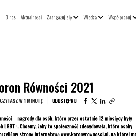
O nas
Aktualności
Zaangażuj się
Wiedza
Współpracuj
Koron Równości 2021
UDOSTĘPNIJ ARTYKUŁ 
UDOSTĘPNIJ ARTYK
UDOSTĘPNIJ A
CZYTASZ W 1 MINUTĘ
UDOSTĘPNIJ
Skopiuj link 
ności – nagrody dla osób, które przez ostatnie 12 miesięcy były
ób LGBT+. Chcemy, żeby to społeczność zdecydowała, które osoby
worzyliśmy stronę internetową
www.koronyrownosci.pl
, na której m