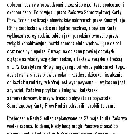
dobrem rodziny w prowadzonej przez siebie polityce społecznej i
ekonomicznej. Po przyjęciu przez Państwa Samorządowej Karty
Praw Rodzin realizacja obowiązków nałożonych przez Konstytucję
RP na siedleckie władze nie będzie możliwa, albowiem Karta
wyklucza szereg rodzin, takich jak np. rodziny tworzone przez
związki kohabitacyjne, matki samodzielnie wychowujące dzieci
oraz rodziny niepełne. Z uwagi na opisane powyżej obowiązki
ciążące na władzy względem rodzin, a także w związku z treścią
art. 72 Konstytucji RP wymagającego od władz publicznych tego,
aby stały na straży praw dziecka – każdego dziecka niezależnie
od kształtu rodziny, w której jest wychowywane – wskazane jest,
aby wzięli Państwo przykład z kolegów i koleżanek
samorządowców, którzy w trosce o obywateli i obywatelki
Samorządową Kartę Praw Rodzin odrzucili i zrobili to samo.
Posiedzenie Rady Siedlec zaplanowane na 27 maja to dla Państwa
wielka szansa. To dzień, kiedy będą mogli Państwo stanąć po
stronie siedleckich rodzin, które z racji swojej różnorodności