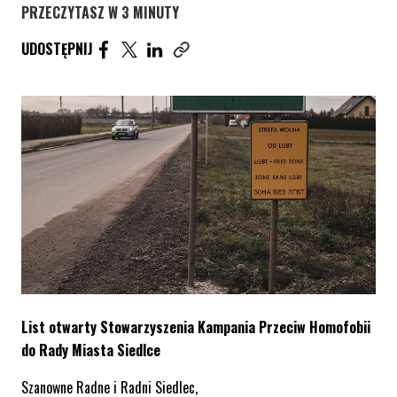
PRZECZYTASZ W 3 MINUTY
UDOSTĘPNIJ ARTYKUŁ NA FACEBOOK. STRONA O
UDOSTĘPNIJ ARTYKUŁ NA TWITTER. STRONA
UDOSTĘPNIJ ARTYKUŁ NA LINKEDIN. S
UDOSTĘPNIJ
Skopiuj link tego artykułu
List otwarty Stowarzyszenia Kampania Przeciw Homofobii
do Rady Miasta Siedlce
Szanowne Radne i Radni Siedlec,