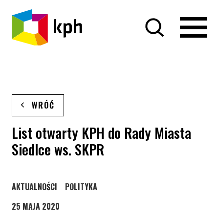
PRZEJDŹ DO TREŚCI
WRÓĆ
List otwarty KPH do Rady Miasta
Siedlce ws. SKPR
STRONA KATEGORII WPISÓW
STRONA KATEGORII WPISÓW
AKTUALNOŚCI
POLITYKA
25 MAJA 2020