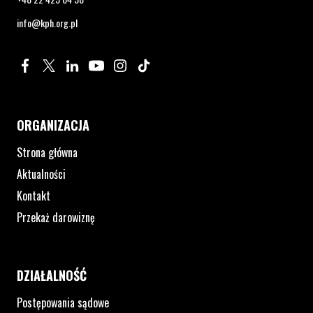
info@kph.org.pl
Profil na Facebook. Strona otwiera się w nowym oknie.
Profil na Twitter. Strona otwiera się w nowym oknie.
Profil na LinkedIn. Strona otwiera się w nowym oknie.
Profil na YouTube. Strona otwiera się w nowym 
Profil na Instagram. Strona otwiera się 
Profil na Tiktok. Strona otwiera się
ORGANIZACJA
Strona główna
Aktualności
Kontakt
Przekaż darowiznę
DZIAŁALNOŚĆ
Postępowania sądowe