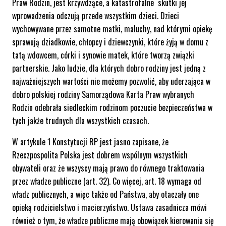
Praw Rodzin, jest krzywdzące, a katastrofalne skutki jej
wprowadzenia odczują przede wszystkim dzieci. Dzieci
wychowywane przez samotne matki, maluchy, nad którymi opiekę
sprawują dziadkowie, chłopcy i dziewczynki, które żyją w domu z
tatą wdowcem, córki i synowie matek, które tworzą związki
partnerskie. Jako ludzie, dla których dobro rodziny jest jedną z
najważniejszych wartości nie możemy pozwolić, aby uderzająca w
dobro polskiej rodziny Samorządowa Karta Praw wybranych
Rodzin odebrała siedleckim rodzinom poczucie bezpieczeństwa w
tych jakże trudnych dla wszystkich czasach.
W artykule 1 Konstytucji RP jest jasno zapisane, że
Rzeczpospolita Polska jest dobrem wspólnym wszystkich
obywateli oraz że wszyscy mają prawo do równego traktowania
przez władze publiczne (art. 32). Co więcej, art. 18 wymaga od
władz publicznych, a więc także od Państwa, aby otaczały one
opieką rodzicielstwo i macierzyństwo. Ustawa zasadnicza mówi
również o tym, że władze publiczne mają obowiązek kierowania się