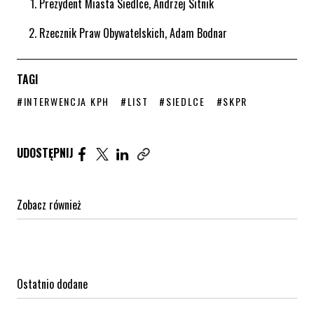
Prezydent Miasta Siedlce, Andrzej Sitnik
Rzecznik Praw Obywatelskich, Adam Bodnar
TAGI
STRONA TAGU WPISÓW
STRONA TAGU WPISÓW
STRONA TAGU WPISÓW
STRONA TAGU WPIS
#INTERWENCJA KPH
#LIST
#SIEDLCE
#SKPR
Udostępnij artykuł na Facebook. Strona otwiera się 
Udostępnij artykuł na Twitter. Strona otwiera s
Udostępnij artykuł na Linkedin. Strona otw
UDOSTĘPNIJ
Zobacz również
Ostatnio dodane