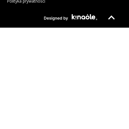
Polityka prywatności
Plik pdf otworzy się w nowym oknie lub zostanie pobrany na twoj
Strona otwiera si