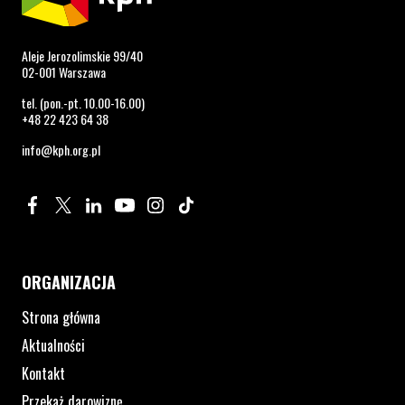
Aleje Jerozolimskie 99/40
02-001 Warszawa
tel. (pon.-pt. 10.00-16.00)
+48 22 423 64 38
info@kph.org.pl
Profil na Facebook. Strona otwiera się w nowym oknie.
Profil na Twitter. Strona otwiera się w nowym oknie.
Profil na LinkedIn. Strona otwiera się w nowym oknie.
Profil na YouTube. Strona otwiera się w nowym 
Profil na Instagram. Strona otwiera się 
Profil na Tiktok. Strona otwiera się
ORGANIZACJA
Strona główna
Aktualności
Kontakt
Przekaż darowiznę