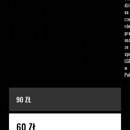
dzi
na
rz
ró
pr
os
ze
spo
LG
w
Pol
PODAJ KWOTĘ
90 ZŁ
60 ZŁ