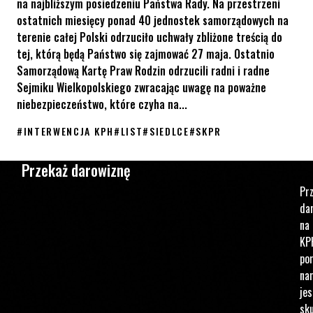
na najbliższym posiedzeniu Państwa Rady. Na przestrzeni
ostatnich miesięcy ponad 40 jednostek samorządowych na
terenie całej Polski odrzuciło uchwały zbliżone treścią do
tej, którą będą Państwo się zajmować 27 maja. Ostatnio
Samorządową Kartę Praw Rodzin odrzucili radni i radne
Sejmiku Wielkopolskiego zwracając uwagę na poważne
niebezpieczeństwo, które czyha na...
#
INTERWENCJA KPH
#
LIST
#
SIEDLCE
#
SKPR
List otwarty KPH do Rady Miasta Siedlce ws. SKPR
Przekaż darowiznę
Pr
da
na
KP
po
na
jes
sku