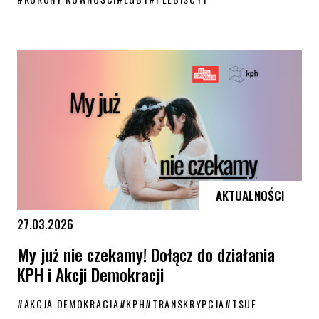
KORONY RÓWNOŚCI 2026. ZGŁOŚ PROPOZYCJE NOMINACJI!
AKTUALNOŚCI
27.03.2026
My już nie czekamy! Dołącz do działania
KPH i Akcji Demokracji
#
AKCJA DEMOKRACJA
#
KPH
#
TRANSKRYPCJA
#
TSUE