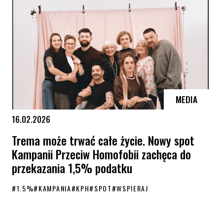
MEDIA
16.02.2026
Trema może trwać całe życie. Nowy spot
Kampanii Przeciw Homofobii zachęca do
przekazania 1,5% podatku
#
1.5%
#
KAMPANIA
#
KPH
#
SPOT
#
WSPIERAJ
Trema może trwać całe życie. Nowy spot Kampanii Przeciw Homofobii