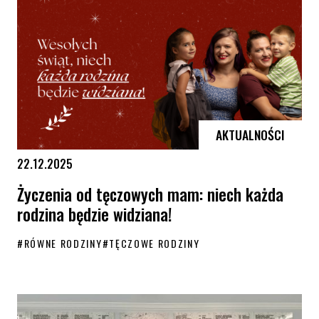
AKTUALNOŚCI
22.12.2025
Życzenia od tęczowych mam: niech każda
rodzina będzie widziana!
#
RÓWNE RODZINY
#
TĘCZOWE RODZINY
Życzenia od tęczowych mam: niech każda rodzina będzie widziana!