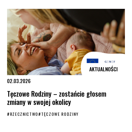
KPH i Równe Rodziny spotkały się z Rzeczniczką Praw Dziecka
AKTUALNOŚCI
02.03.2026
Tęczowe Rodziny – zostańcie głosem
zmiany w swojej okolicy
#
RZECZNICTWO
#
TĘCZOWE RODZINY
Tęczowe Rodziny – zostańcie głosem zmiany w swojej okolicy