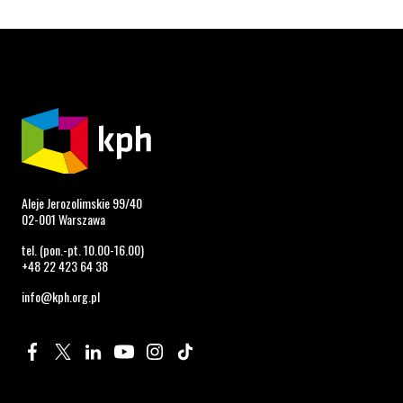
Aleje Jerozolimskie 99/40
02-001 Warszawa
tel. (pon.-pt. 10.00-16.00)
+48 22 423 64 38
info@kph.org.pl
Profil na Facebook. Strona otwiera się w nowym oknie.
Profil na Twitter. Strona otwiera się w nowym oknie.
Profil na LinkedIn. Strona otwiera się w nowym oknie.
Profil na YouTube. Strona otwiera się w nowym 
Profil na Instagram. Strona otwiera się 
Profil na Tiktok. Strona otwiera się