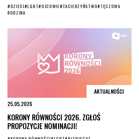
#
DZIECI
#
LGBT
#
OJCOWIE
#
TACIERZYŃSTWO
#
TĘCZOWA
RODZINA
„Trzeba się nie bać, po prostu żyć”. Tęczowe tacierzyństwo w Polsce
AKTUALNOŚCI
25.05.2026
KORONY RÓWNOŚCI 2026. ZGŁOŚ
PROPOZYCJE NOMINACJI!
#
KORONY RÓWNOŚCI
#
LGBT
#
PLEBISCYT