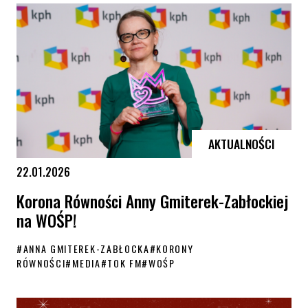
AKTUALNOŚCI
22.01.2026
Korona Równości Anny Gmiterek-Zabłockiej
na WOŚP!
#
ANNA GMITEREK-ZABŁOCKA
#
KORONY
RÓWNOŚCI
#
MEDIA
#
TOK FM
#
WOŚP
Korona Równości Anny Gmiterek-Zabłockiej na WOŚP!