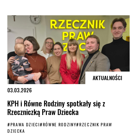
My już nie czekamy! Dołącz do działania KPH i Akcji Demokracji
AKTUALNOŚCI
03.03.2026
KPH i Równe Rodziny spotkały się z
Rzeczniczką Praw Dziecka
#
PRAWA DZIECI
#
RÓWNE RODZINY
#
RZECZNIK PRAW
DZIECKA