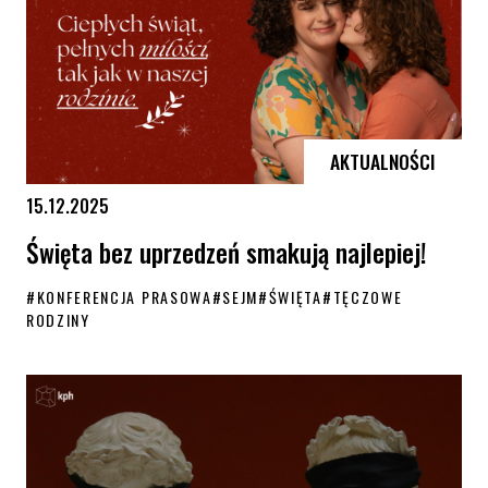
AKTUALNOŚCI
15.12.2025
Święta bez uprzedzeń smakują najlepiej!
#
KONFERENCJA PRASOWA
#
SEJM
#
ŚWIĘTA
#
TĘCZOWE
RODZINY
Święta bez uprzedzeń smakują najlepiej!