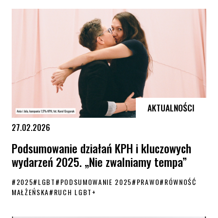
AKTUALNOŚCI
27.02.2026
Podsumowanie działań KPH i kluczowych
wydarzeń 2025. „Nie zwalniamy tempa”
#
2025
#
LGBT
#
PODSUMOWANIE 2025
#
PRAWO
#
RÓWNOŚĆ
MAŁŻEŃSKA
#
RUCH LGBT+
Podsumowanie działań KPH i kluczowych wydarzeń 2025. „Nie zwalni