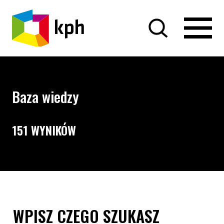
PRZEJDŹ DO TREŚCI
Baza wiedzy
151 WYNIKÓW
Opcje wyszukiwania i filtrowania treści
Wyszukiwarka