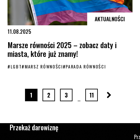
AKTUALNOŚCI
11.08.2025
Marsze równości 2025 – zobacz daty i
miasta, które już znamy!
#
LGBT
#
MARSZ RÓWNOŚCI
#
PARADA RÓWNOŚCI
Marsze równości 2025 – zobacz daty i miasta, które już znamy!
Następna stro
strona numer
strona numer
strona numer
strona numer
1
2
3
11
…
Przekaż darowiznę
Pr