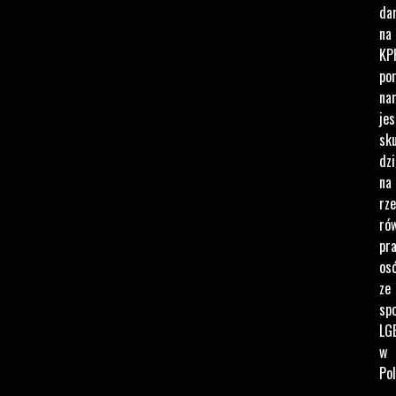
da
na
KP
po
na
jes
sku
dzi
na
rz
ró
pr
os
ze
spo
LG
w
Pol