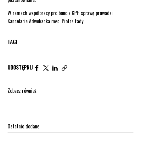
W ramach współpracy pro bono z KPH sprawę prowadzi
Kancelaria Adwokacka mec. Piotra Łady.
TAGI
Udostępnij artykuł na Facebook. Strona otwiera się 
Udostępnij artykuł na Twitter. Strona otwiera s
Udostępnij artykuł na Linkedin. Strona otw
UDOSTĘPNIJ
Zobacz również
Ostatnio dodane