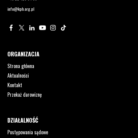
info@kph.org.pl
Profil na Facebook. Strona otwiera się w nowym oknie.
Profil na Twitter. Strona otwiera się w nowym oknie.
Profil na LinkedIn. Strona otwiera się w nowym oknie.
Profil na YouTube. Strona otwiera się w nowym 
Profil na Instagram. Strona otwiera się 
Profil na Tiktok. Strona otwiera się
ORGANIZACJA
Strona główna
Aktualności
Kontakt
Przekaż darowiznę
DZIAŁALNOŚĆ
Postępowania sądowe