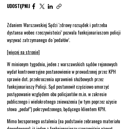
UDOSTĘPNIJ ARTYKUŁ NA FACEBOOK. STRONA O
UDOSTĘPNIJ ARTYKUŁ NA TWITTER. STRONA
UDOSTĘPNIJ ARTYKUŁ NA LINKEDIN. S
UDOSTĘPNIJ
Skopiuj link tego artykułu
Zdaniem Warszawskiej Sędzi 'zdrowy rozsądek i potrzeba
dystansu wobec rzeczywistości’ pozwala funkcjonariuszom policji
wyzywać zatrzymanego do 'pedałów’.
[więcej na stronie]
W minionym tygodniu, jeden z warszawskich sądów rejonowych
wydał kontrowersyjne postanowienie w prowadzonej przez KPH
sprawie dot. przekroczenia uprawnień służbowych przez
funkcjonariuszy Policji. Sąd postanowił częściowo umorzyć
postępowanie względem obu policjantów m.in. w zakresie
publicznego i wielokrotnego znieważenia (w tym poprzez użycie
słowa „pedał”) pokrzywdzonego, będącego klientem KPH.
Mimo bezspornego ustalenia (na podstawie zebranego materiału
dowodowego), iż jeden z funkcjonariuszy rzeczywiście używał