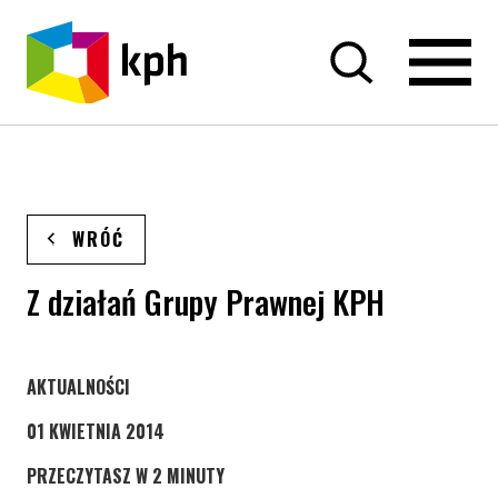
PRZEJDŹ DO TREŚCI
WRÓĆ
Z działań Grupy Prawnej KPH
STRONA KATEGORII WPISÓW
AKTUALNOŚCI
01 KWIETNIA 2014
PRZECZYTASZ W 2 MINUTY