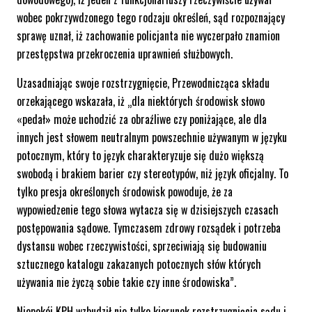
wobec pokrzywdzonego tego rodzaju określeń, sąd rozpoznający
sprawę uznał, iż zachowanie policjanta nie wyczerpało znamion
przestępstwa przekroczenia uprawnień służbowych.
Uzasadniając swoje rozstrzygnięcie, Przewodnicząca składu
orzekającego wskazała, iż „dla niektórych środowisk słowo
«pedał» może uchodzić za obraźliwe czy poniżające, ale dla
innych jest słowem neutralnym powszechnie używanym w języku
potocznym, który to język charakteryzuje się dużo większą
swobodą i brakiem barier czy stereotypów, niż język oficjalny. To
tylko presja określonych środowisk powoduje, że za
wypowiedzenie tego słowa wytacza się w dzisiejszych czasach
postępowania sądowe. Tymczasem zdrowy rozsądek i potrzeba
dystansu wobec rzeczywistości, sprzeciwiają się budowaniu
sztucznego katalogu zakazanych potocznych słów których
używania nie życzą sobie takie czy inne środowiska”.
Niepokój KPH wzbudził nie tylko kierunek rozstrzygnięcia sądu i