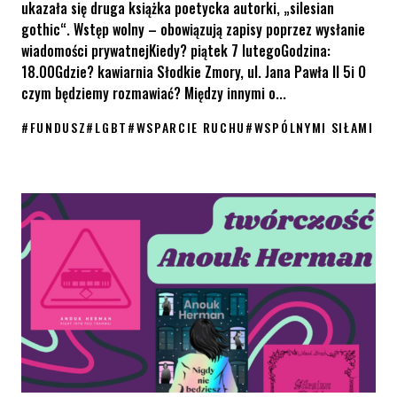
ukazała się druga książka poetycka autorki, „silesian
gothic“. Wstęp wolny – obowiązują zapisy poprzez wysłanie
wiadomości prywatnejKiedy? piątek 7 lutegoGodzina:
18.00Gdzie? kawiarnia Słodkie Zmory, ul. Jana Pawła II 5i O
czym będziemy rozmawiać? Między innymi o...
#
FUNDUSZ
#
LGBT
#
WSPARCIE RUCHU
#
WSPÓLNYMI SIŁAMI
Fundusz „Wspólnymi siłami budujemy równość”: spotkanie autor