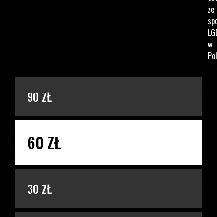
ze
spo
LG
w
Pol
PODAJ KWOTĘ
90 ZŁ
60 ZŁ
30 ZŁ