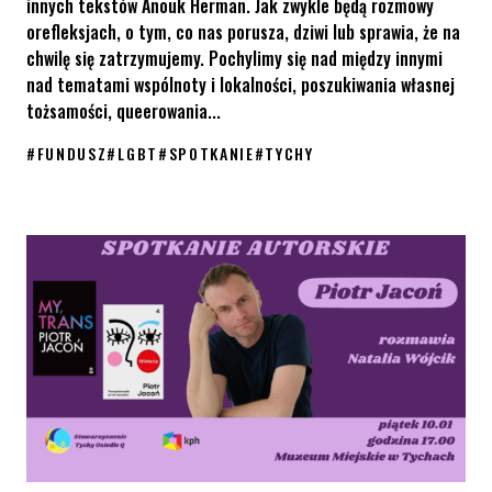
innych tekstów Anouk Herman. Jak zwykle będą rozmowy
orefleksjach, o tym, co nas porusza, dziwi lub sprawia, że na
chwilę się zatrzymujemy. Pochylimy się nad między innymi
nad tematami wspólnoty i lokalności, poszukiwania własnej
tożsamości, queerowania...
#
FUNDUSZ
#
LGBT
#
SPOTKANIE
#
TYCHY
Fundusz „Wspólnymi siłami budujemy równość”: spotkanie Osied