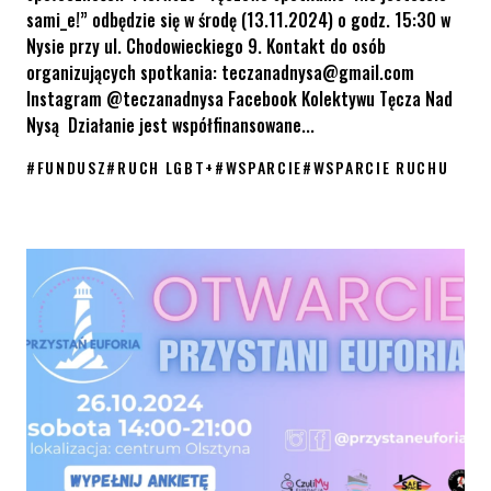
sami_e!” odbędzie się w środę (13.11.2024) o godz. 15:30 w
Nysie przy ul. Chodowieckiego 9. Kontakt do osób
organizujących spotkania: teczanadnysa@gmail.com
Instagram @teczanadnysa Facebook Kolektywu Tęcza Nad
Nysą Działanie jest współfinansowane...
#
FUNDUSZ
#
RUCH LGBT+
#
WSPARCIE
#
WSPARCIE RUCHU
Fundusz „Wspólnymi siłami budujemy równość”: Pierwsze spotka