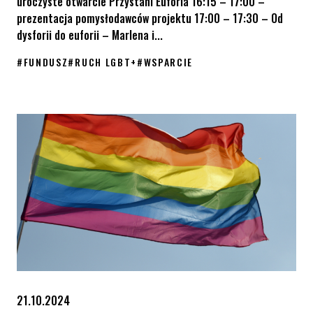
uroczyste otwarcie Przystani Euforia 16:15 – 17:00 –
prezentacja pomysłodawców projektu 17:00 – 17:30 – Od
dysforii do euforii – Marlena i...
#
FUNDUSZ
#
RUCH LGBT+
#
WSPARCIE
Fundusz „Wspólnymi siłami budujemy równość”: Przystań Euforia
21.10.2024