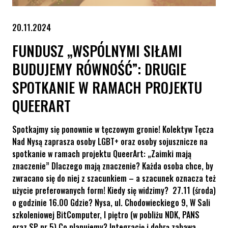
20.11.2024
FUNDUSZ „WSPÓLNYMI SIŁAMI
BUDUJEMY RÓWNOŚĆ”: DRUGIE
SPOTKANIE W RAMACH PROJEKTU
QUEERART
Spotkajmy się ponownie w tęczowym gronie! Kolektyw Tęcza
Nad Nysą zaprasza osoby LGBT+ oraz osoby sojusznicze na
spotkanie w ramach projektu QueerArt: „Zaimki mają
znaczenie” Dlaczego mają znaczenie? Każda osoba chce, by
zwracano się do niej z szacunkiem – a szacunek oznacza też
użycie preferowanych form! Kiedy się widzimy? 27.11 (środa)
o godzinie 16.00 Gdzie? Nysa, ul. Chodowieckiego 9, W Sali
szkoleniowej BitComputer, I piętro (w pobliżu NDK, PANS
oraz SP nr 5) Co planujemy? Integrację i dobrą zabawa