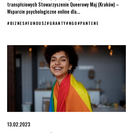
transpłciowych Stowarzyszenie Queerowy Maj (Kraków) –
Wsparcie psychologiczne online dla...
#
BIZNES
#
FUNDUSZ
#
GRANTY
#
NGO
#
PANTENE
Fundusz Rośnij w Siłę – wyniki konkursu grantowego
13.02.2023