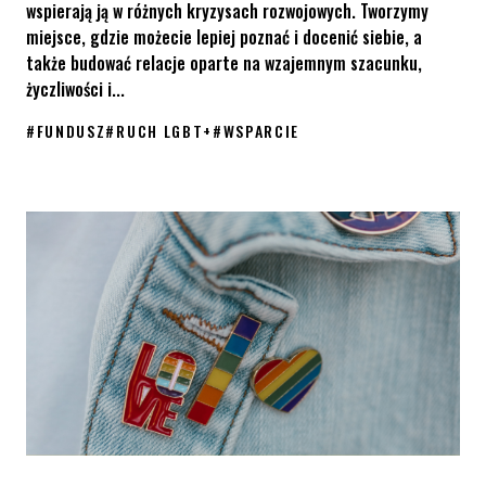
wspierają ją w różnych kryzysach rozwojowych. Tworzymy
miejsce, gdzie możecie lepiej poznać i docenić siebie, a
także budować relacje oparte na wzajemnym szacunku,
życzliwości i...
#
FUNDUSZ
#
RUCH LGBT+
#
WSPARCIE
Fundusz „Wspólnymi siłami budujemy równość”: Ruszyła Młodzież