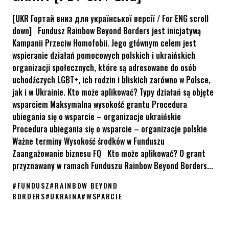
[UKR Гортай вниз для української версії / For ENG scroll
down] Fundusz Rainbow Beyond Borders jest inicjatywą
Kampanii Przeciw Homofobii. Jego głównym celem jest
wspieranie działań pomocowych polskich i ukraińskich
organizacji społecznych, które są adresowane do osób
uchodźczych LGBT+, ich rodzin i bliskich zarówno w Polsce,
jak i w Ukrainie. Kto może aplikować? Typy działań są objęte
wsparciem Maksymalna wysokość grantu Procedura
ubiegania się o wsparcie – organizacje ukraińskie
Procedura ubiegania się o wsparcie – organizacje polskie
Ważne terminy Wysokość środków w Funduszu
Zaangażowanie biznesu FQ Kto może aplikować? O grant
przyznawany w ramach Funduszu Rainbow Beyond Borders...
#
FUNDUSZ
#
RAINBOW BEYOND
BORDERS
#
UKRAINA
#
WSPARCIE
100 000 zł na pomoc osobom LGBT+ z Ukrainy – zgłoś się po gra