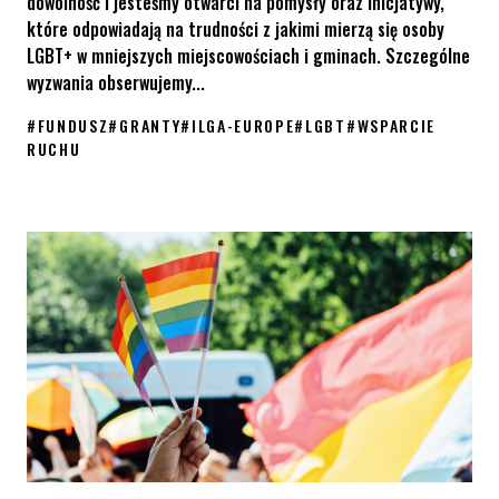
dowolność i jesteśmy otwarci na pomysły oraz inicjatywy,
które odpowiadają na trudności z jakimi mierzą się osoby
LGBT+ w mniejszych miejscowościach i gminach. Szczególne
wyzwania obserwujemy...
#
FUNDUSZ
#
GRANTY
#
ILGA-EUROPE
#
LGBT
#
WSPARCIE
RUCHU
Aplikuj do programu grantowego: “Wspólnymi siłami budujemy rów