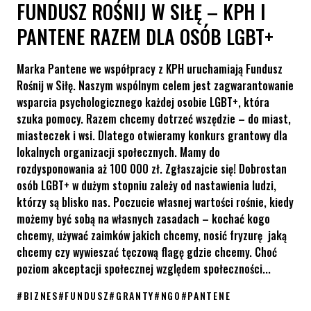
FUNDUSZ ROŚNIJ W SIŁĘ – KPH I
PANTENE RAZEM DLA OSÓB LGBT+
Marka Pantene we współpracy z KPH uruchamiają Fundusz
Rośnij w Siłę. Naszym wspólnym celem jest zagwarantowanie
wsparcia psychologicznego każdej osobie LGBT+, która
szuka pomocy. Razem chcemy dotrzeć wszędzie – do miast,
miasteczek i wsi. Dlatego otwieramy konkurs grantowy dla
lokalnych organizacji społecznych. Mamy do
rozdysponowania aż 100 000 zł. Zgłaszajcie się! Dobrostan
osób LGBT+ w dużym stopniu zależy od nastawienia ludzi,
którzy są blisko nas. Poczucie własnej wartości rośnie, kiedy
możemy być sobą na własnych zasadach – kochać kogo
chcemy, używać zaimków jakich chcemy, nosić fryzurę jaką
chcemy czy wywieszać tęczową flagę gdzie chcemy. Choć
poziom akceptacji społecznej względem społeczności...
#
BIZNES
#
FUNDUSZ
#
GRANTY
#
NGO
#
PANTENE
Fundusz Rośnij w Siłę – KPH i Pantene razem dla osób LGBT+