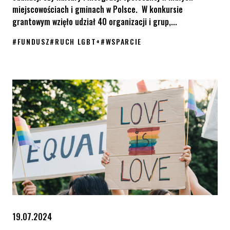
miejscowościach i gminach w Polsce. W konkursie
grantowym wzięło udział 40 organizacji i grup,...
#
FUNDUSZ
#
RUCH LGBT+
#
WSPARCIE
Znamy wyniki Funduszu “Wspólnymi siłami budujemy równość” –
19.07.2024