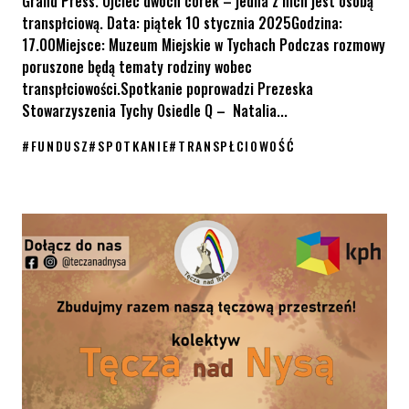
Grand Press. Ojciec dwóch córek – jedna z nich jest osobą
transpłciową. Data: piątek 10 stycznia 2025Godzina:
17.00Miejsce: Muzeum Miejskie w Tychach Podczas rozmowy
poruszone będą tematy rodziny wobec
transpłciowości.Spotkanie poprowadzi Prezeska
Stowarzyszenia Tychy Osiedle Q – Natalia...
#
FUNDUSZ
#
SPOTKANIE
#
TRANSPŁCIOWOŚĆ
Fundusz „Wspólnymi siłami budujemy równość”: Spotkanie autors