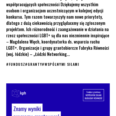
współpracujących społeczności Dziękujemy wszystkim
osobom i organizacjom uczestniczącym w kolejnej edycji
konkursu. Tym razem towarzyszyły nam nowe priorytety,
dlatego z dużą ciekawością przyglądaxxmy się zgłoszonym
projektom. Ich różnorodność i zaangażowanie w działania na
rzecz społeczności LGBT+ są dla nas niezmiennie inspirujące
– Magdalena Więch, koordynatorka ds. wsparcia ruchu
LGBT+. Organizacje i grupy grantobiorcze Fabryka Równości
(woj. łódzkie) – „Łódzki Networking...
#
FUNDUSZ
#
GRANTY
#
WSPÓLNYMI SIŁAMI
Znamy wyniki 3. edycji funduszu grantowego „Wspólnymi siłami