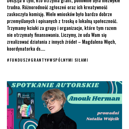
Decyzja o tym, kto otrzyma grant, ponownie była niezwykle
trudna. Różnorodność zgłoszeń oraz ich kreatywność
zaskoczyła komisję. Wiele wniosków było bardzo dobrze
przemyślanych i opisanych z troską o lokalną społeczność.
Trzymamy kciuki za grupy i organizacje, które tym razem
nie otrzymały finansowania. Liczymy, że uda Wam się
zrealizować działania z innych źródeł – Magdalena Więch,
koordynatorka ds....
#
FUNDUSZ
#
GRANTY
#
WSPÓLNYMI SIŁAMI
Znamy wyniki funduszu grantowego „wspólnymi siłami budujemy