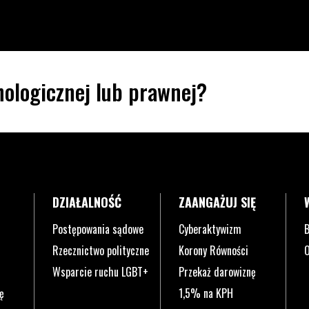
ologicznej lub prawnej?
DZIAŁALNOŚĆ
ZAANGAŻUJ SIĘ
Postępowania sądowe
Cyberaktywizm
B
Rzecznictwo polityczne
Korony Równości
O
Wsparcie ruchu LGBT+
Przekaż darowiznę
ę
1,5% na KPH