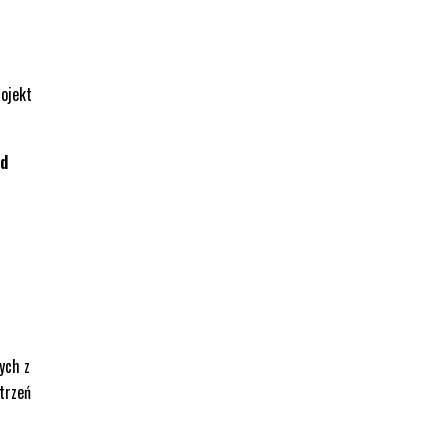
rojekt
od
i
ych z
trzeń