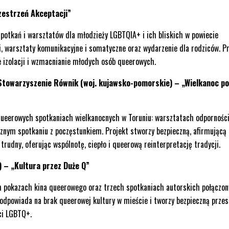
zestrzeń Akceptacji”
potkań i warsztatów dla młodzieży LGBTQIA+ i ich bliskich w powiecie
i, warsztaty komunikacyjne i somatyczne oraz wydarzenie dla rodziców. P
e izolacji i wzmacnianie młodych osób queerowych.
Stowarzyszenie Równik (woj. kujawsko-pomorskie) – „Wielkanoc p
queerowych spotkaniach wielkanocnych w Toruniu: warsztatach odpornośc
znym spotkaniu z poczęstunkiem. Projekt stworzy bezpieczną, afirmującą
trudny, oferując wspólnotę, ciepło i queerową reinterpretację tradycji.
) – „Kultura przez Duże Q”
h pokazach kina queerowego oraz trzech spotkaniach autorskich połączon
odpowiada na brak queerowej kultury w mieście i tworzy bezpieczną przes
ci LGBTQ+.