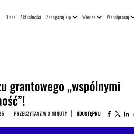
O nas
Aktualności
Zaangażuj się
Wiedza
Współpracuj
zu grantowego „wspólnymi
ność”!
UDOSTĘPNI
UDOST
U
25
PRZECZYTASZ W 3 MINUTY
UDOSTĘPNIJ