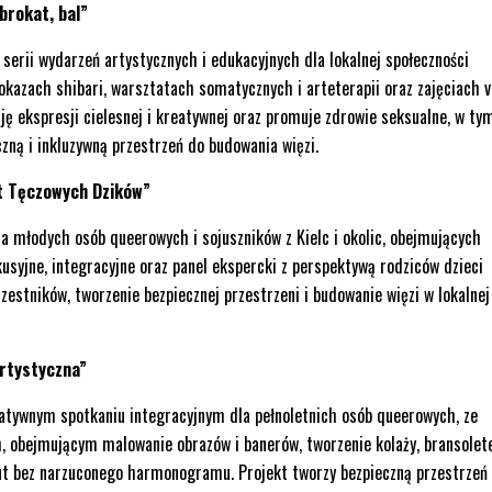
 brokat, bal”
erii wydarzeń artystycznych i edukacyjnych dla lokalnej społeczności
azach shibari, warsztatach somatycznych i arteterapii oraz zajęciach v
ję ekspresji cielesnej i kreatywnej oraz promuje zdrowie seksualne, w ty
ną i inkluzywną przestrzeń do budowania więzi.
at Tęczowych Dzików”
a młodych osób queerowych i sojuszników z Kielc i okolic, obejmujących
usyjne, integracyjne oraz panel ekspercki z perspektywą rodziców dzieci
zestników, tworzenie bezpiecznej przestrzeni i budowanie więzi w lokalnej
Artystyczna”
atywnym spotkaniu integracyjnym dla pełnoletnich osób queerowych, ze
, obejmującym malowanie obrazów i banerów, tworzenie kolaży, bransolet
 out bez narzuconego harmonogramu. Projekt tworzy bezpieczną przestrzeń