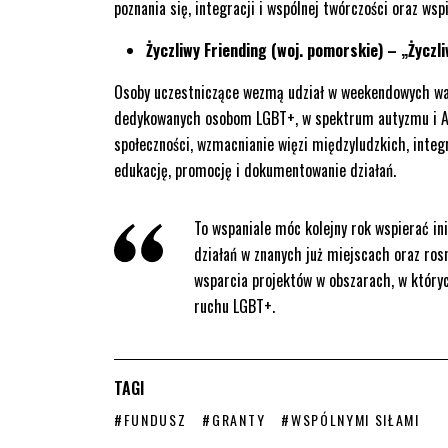
poznania się, integracji i wspólnej twórczości oraz ws
Życzliwy Friending (woj. pomorskie) – „Życz
Osoby uczestniczące wezmą udział w weekendowych war
dedykowanych osobom LGBT+, w spektrum autyzmu i ADHD
społeczności, wzmacnianie więzi międzyludzkich, integ
edukację, promocję i dokumentowanie działań.
To wspaniale móc kolejny rok wspierać in
działań w znanych już miejscach oraz ros
wsparcia projektów w obszarach, w który
ruchu LGBT+.
TAGI
STRONA TAGU WPISÓW
STRONA TAGU WPISÓW
STRONA TAGU WPISÓW
#FUNDUSZ
#GRANTY
#WSPÓLNYMI SIŁAMI