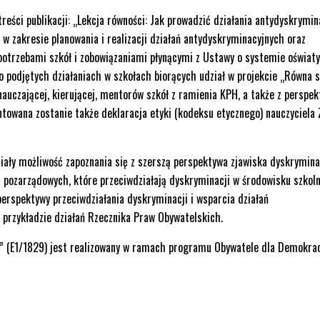
reści publikacji: „Lekcja równości: Jak prowadzić działania antydyskrymin
 w zakresie planowania i realizacji działań antydyskryminacyjnych oraz
potrzebami szkół i zobowiązaniami płynącymi z Ustawy o systemie oświaty
 podjętych działaniach w szkołach biorących udział w projekcie „Równa s
auczającej, kierującej, mentorów szkół z ramienia KPH, a także z perspek
ntowana zostanie także deklaracja etyki (kodeksu etycznego) nauczyciela
iały możliwość zapoznania się z szerszą perspektywa zjawiska dyskrymina
i pozarządowych, które przeciwdziałają dyskryminacji w środowisku szkol
erspektywy przeciwdziałania dyskryminacji i wsparcia działań
 przykładzie działań Rzecznika Praw Obywatelskich.
” (E1/1829) jest realizowany w ramach programu Obywatele dla Demokrac