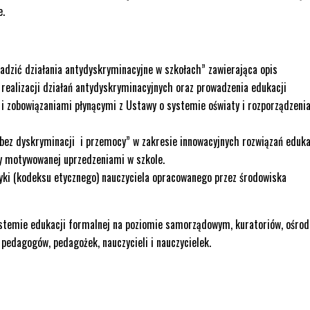
e.
owadzić działania antydyskryminacyjne w szkołach” zawierająca opis
 realizacji działań antydyskryminacyjnych oraz prowadzenia edukacji
 i zobowiązaniami płynącymi z Ustawy o systemie oświaty i rozporządzenia
bez dyskryminacji i przemocy” w zakresie innowacyjnych rozwiązań eduka
cy motywowanej uprzedzeniami w szkole.
tyki (kodeksu etycznego) nauczyciela opracowanego przez środowiska
ystemie edukacji formalnej na poziomie samorządowym, kuratoriów, ośro
, pedagogów, pedagożek, nauczycieli i nauczycielek.