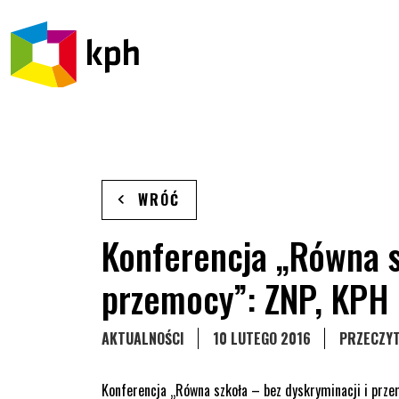
PRZEJDŹ DO TREŚCI
WRÓĆ
Konferencja „Równa s
przemocy”: ZNP, KPH
STRONA KATEGORII WPISÓW
AKTUALNOŚCI
10 LUTEGO 2016
PRZECZYT
Konferencja „Równa szkoła – bez dyskryminacji i prz