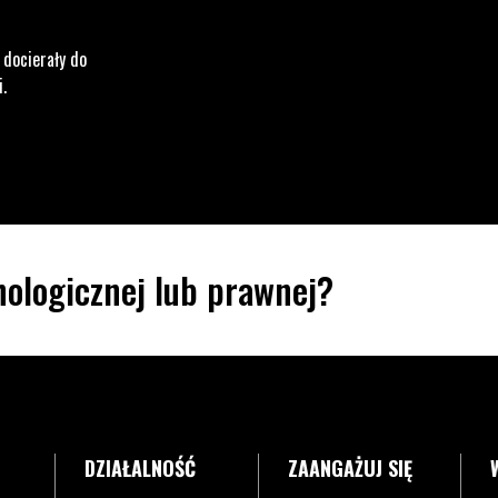
 docierały do
i.
ologicznej lub prawnej?
DZIAŁALNOŚĆ
ZAANGAŻUJ SIĘ