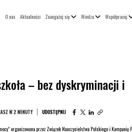
O nas
Aktualności
Zaangażuj się
Wiedza
Współpracuj
zkoła – bez dyskryminacji i
UDOSTĘPNIJ ARTYKUŁ NA F
UDOSTĘPNIJ ARTYKUŁ 
UDOSTĘPNIJ ARTYK
ASZ W 2 MINUTY
UDOSTĘPNIJ
Skopiuj link tego 
emocy” organizowana przez Związek Nauczycielstwa Polskiego i Kampanię 