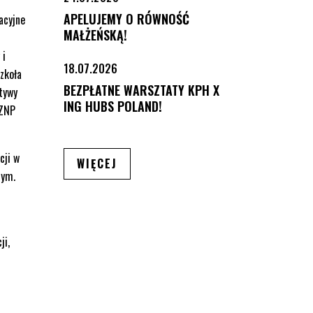
APELUJEMY O RÓWNOŚĆ
acyjne
MAŁŻEŃSKĄ!
 i
18.07.2026
zkoła
BEZPŁATNE WARSZTATY KPH X
tywy
ING HUBS POLAND!
 ZNP
cji w
ARTYKUŁÓW
WIĘCEJ
nym.
ji,