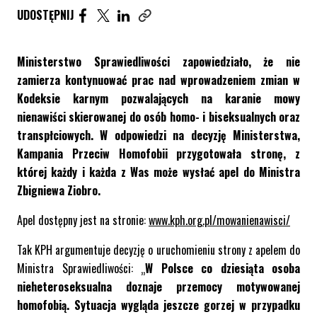
UDOSTĘPNIJ ARTYKUŁ NA FACEBOOK. STRONA O
UDOSTĘPNIJ ARTYKUŁ NA TWITTER. STRONA
UDOSTĘPNIJ ARTYKUŁ NA LINKEDIN. S
UDOSTĘPNIJ
Skopiuj link tego artykułu
Ministerstwo Sprawiedliwości zapowiedziało, że nie
zamierza kontynuować prac nad wprowadzeniem zmian w
Kodeksie karnym pozwalających na karanie mowy
nienawiści skierowanej do osób homo- i biseksualnych oraz
transpłciowych. W odpowiedzi na decyzję Ministerstwa,
Kampania Przeciw Homofobii przygotowała stronę, z
której każdy i każda z Was może wysłać apel do Ministra
Zbigniewa Ziobro.
Apel dostępny jest na stronie:
www.kph.org.pl/mowanienawisci/
Tak KPH argumentuje decyzję o uruchomieniu strony z apelem do
Ministra Sprawiedliwości: „
W Polsce co dziesiąta osoba
nieheteroseksualna doznaje przemocy motywowanej
homofobią. Sytuacja wygląda jeszcze gorzej w przypadku