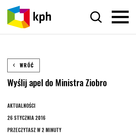
PRZEJDŹ DO TREŚCI
WRÓĆ
Wyślij apel do Ministra Ziobro
STRONA KATEGORII WPISÓW
AKTUALNOŚCI
26 STYCZNIA 2016
PRZECZYTASZ W 2 MINUTY