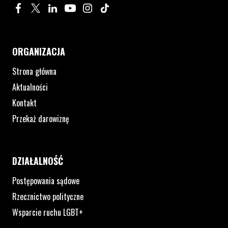
Profil na Facebook. Strona otwiera się w nowym oknie.
Profil na Twitter. Strona otwiera się w nowym oknie.
Profil na LinkedIn. Strona otwiera się w nowym oknie.
Profil na YouTube. Strona otwiera się w nowym 
Profil na Instagram. Strona otwiera się 
Profil na Tiktok. Strona otwiera się
ORGANIZACJA
Strona główna
Aktualności
Kontakt
Przekaż darowiznę
DZIAŁALNOŚĆ
Postępowania sądowe
Rzecznictwo polityczne
Wsparcie ruchu LGBT+