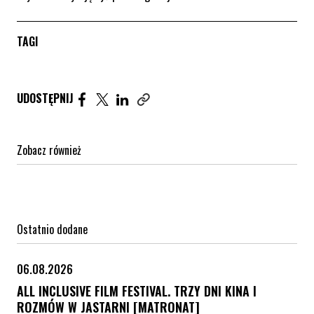
TAGI
Udostępnij artykuł na Facebook. Strona otwiera się 
Udostępnij artykuł na Twitter. Strona otwiera s
Udostępnij artykuł na Linkedin. Strona otw
UDOSTĘPNIJ
Zobacz również
Ostatnio dodane
06.08.2026
ALL INCLUSIVE FILM FESTIVAL. TRZY DNI KINA I
ROZMÓW W JASTARNI [MATRONAT]