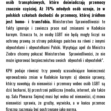
osób transpłciowych, które doświadczają przemocy
znacznie częściej. Aż 76% młodych osób uznaje, że w
polskich szkołach dochodzi do przemocy, której źródłem
jest homo- i transfobia.
Ministerstwo Sprawiedliwości te
fakty ignoruje i zawiesza prace nad zmianami w Kodeksie
karnym. Oznacza to, że osoby LGBT nie będą mogły liczyć na
ochronę prawną ze strony polskiego państwa na równi z innymi
obywatelami i obywatelkami Polski. Wysyłając apel do Ministra
Ziobro chcemy pokazać Ministerstwu Sprawiedliwości, że nie
może ignorować bezpieczeństwa swoich obywateli i obywatelek”.
KPH podaje również trzy powody uzasadniające konieczność
wprowadzenia zmian w Kodeksie karnym: a) obecnie sprawcy,
którzy nawołują do nienawiści i przemocy wobec osób LGBT są
dziś bezkarni, b) przestrzeń publiczna (media, internet, ale także
np. Sala Plenarna Sejmu) musi być wolna od nienawiści, c) mowa
nienawiści sprawia, że groźby, wyzwiska, a w końcu przemoc
fizyczna zaczynają być postrzegane jako norma.