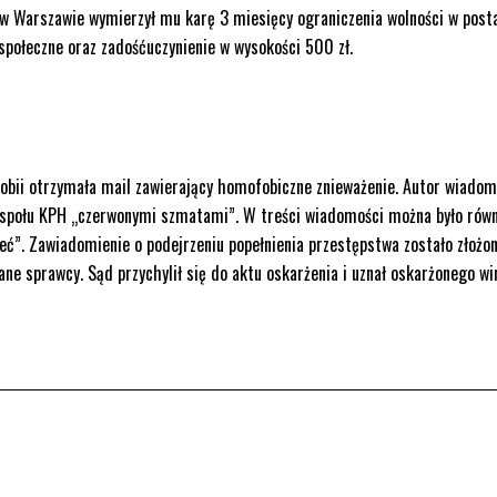
w Warszawie wymierzył mu karę 3 miesięcy ograniczenia wolności w post
 społeczne oraz zadośćuczynienie w wysokości 500 zł.
obii otrzymała mail zawierający homofobiczne znieważenie. Autor wiadom
zespołu KPH „czerwonymi szmatami”. W treści wiadomości można było równ
ieć”. Zawiadomienie o podejrzeniu popełnienia przestępstwa zostało złożo
dane sprawcy. Sąd przychylił się do aktu oskarżenia i uznał oskarżonego w