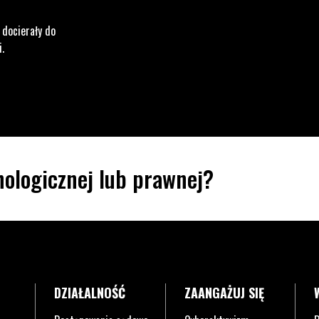
 docierały do
i.
ologicznej lub prawnej?
DZIAŁALNOŚĆ
ZAANGAŻUJ SIĘ