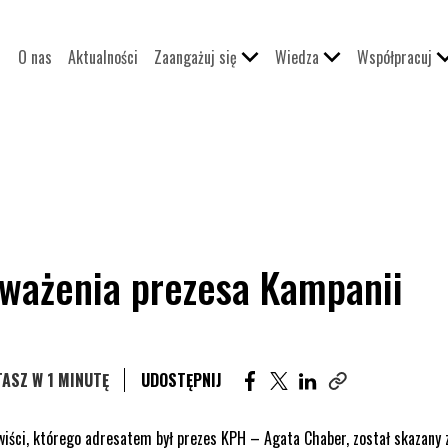
O nas
Aktualności
Zaangażuj się
Wiedza
Współpracuj
eważenia prezesa Kampanii
UDOSTĘPNIJ ARTYKUŁ NA F
UDOSTĘPNIJ ARTYKUŁ N
UDOSTĘPNIJ ARTYK
ASZ W 1 MINUTĘ
UDOSTĘPNIJ
Skopiuj link tego 
ści, którego adresatem był prezes KPH – Agata Chaber, został skazany 