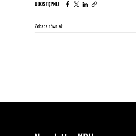
Udostępnij artykuł na Facebook. St
Udostępnij artykuł na Twitter
Udostępnij artykuł na Lin
UDOSTĘPNIJ
Zobacz również