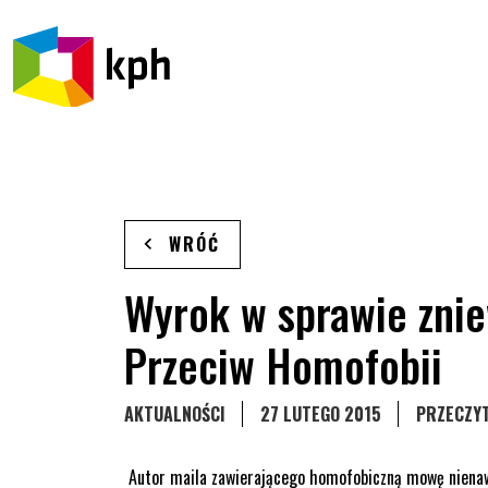
PRZEJDŹ DO TREŚCI
WRÓĆ
Wyrok w sprawie zni
Przeciw Homofobii
STRONA KATEGORII WPISÓW
AKTUALNOŚCI
27 LUTEGO 2015
PRZECZYT
Autor maila zawierającego homofobiczną mowę nienawi