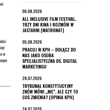
aci
06.08.2026
ALL INCLUSIVE FILM FESTIVAL.
TRZY DNI KINA I ROZMÓW W
JASTARNI [MATRONAT]
ości
05.08.2026
ież
PRACUJ W KPH – DOŁĄCZ DO
ne w
NAS JAKO OSOBA
innym
SPECJALISTYCZNA DS. DIGITAL
MARKETINGU
28.07.2026
TRYBUNAŁ KONSTYTUCYJNY
ZNÓW MÓWI „NIE”. ALE CZY TO
COŚ ZMIENIA? [OPINIA KPH]
24.07.2026