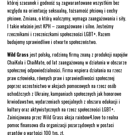
której szacunek i godność są zagwarantowane wszystkim bez
względu na orientację seksualną, tożsamość płciową i cechy
płciowe. Zmiana, o którą walczymy, wymaga zaangażowania i siły.
I takie właśnie jest KPH – zaangażowane i silne. Jesteśmy
rzecznikami i rzeczniczkami społeczności LGBT+. Razem
budujemy sprawiedliwe i otwarte społeczeństwo.
Wild Grass
jest polską, rodzinną firmą znaną z produkcji napojów
ChaiKola i ChaiMate, od lat zaangażowaną w działania w obszarze
społecznej odpowiedzialności. Firma wspiera działania na rzecz
praw człowieka, równych praw i sprawiedliwości społecznej
poprzez uczestnictwo w akcjach pomocowych na rzecz osób
uchodźczych z Ukrainy, kampaniach społecznych jak honorowe
krwiodawstwo, wydarzeniach specjalnych z obszaru edukacji i
kultury oraz aktywistycznych na rzecz społeczności LGBT+.
Zainicjowana przez Wild Grass akcja rainbow4.love to realna
pomoc finansowa dla organizacji pozarządowych w postaci
grantów o wartości 100 tys. zł.