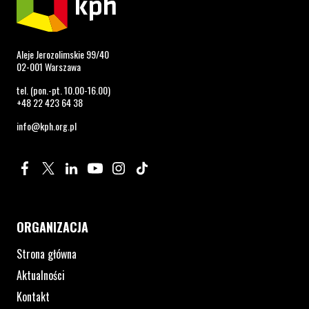
Aleje Jerozolimskie 99/40
02-001 Warszawa
tel. (pon.-pt. 10.00-16.00)
+48 22 423 64 38
info@kph.org.pl
Profil na Facebook. Strona otwiera się w nowym oknie.
Profil na Twitter. Strona otwiera się w nowym oknie.
Profil na LinkedIn. Strona otwiera się w nowym oknie.
Profil na YouTube. Strona otwiera się w nowym 
Profil na Instagram. Strona otwiera się 
Profil na Tiktok. Strona otwiera się
ORGANIZACJA
Strona główna
Aktualności
Kontakt