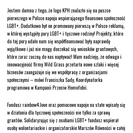
Jestem dumna z tego, że logo KPH znalazło się na puszce
pierwszego w Polsce napoju wspierającego finansowo społeczność
LGBT+. Dodatkowo był on promowany pierwszą w Polsce reklamą,
w której wystąpiły pary LGBT+ i tęczowe rodziny! Projekty, które
do tej pory udało nam się współfinansować były naprawdę
wyjątkowe i już nie mogę doczekać się wniosków grantowych,
które zaraz zaczną do nas napływać! Mam nadzieję, że odwaga i
innowacyjność firmy Wild Grass przetarła nowe szlaki i więcej
biznesów zaangażuje się we współpracę z organizacjami
społecznymi – mówi Franciszka Sady, Koordynatorka
programowa w Kampanii Przeciw Homofobii.
Fundusz rainbow4.love oraz pomocowe napoje na stałe wpisały się
w działania dla tęczowej społeczności nie tylko za sprawą
grantów. Solidaryzując się z osobami LGBT+ fundusz wspierał
osoby wolontariackie i organizatorskie Marszów Równości w całej