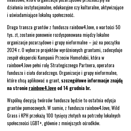
działania instytucjonalne, edukacyjne czy kulturalne, aktywizujące
i uświadamiające lokalną społeczność.
Druga transza grantów z funduszu rainbow4.love, o wartości 50
tys. zł, zostanie ponownie rozdysponowana między lokalne
organizacje pozarządowe i grupy nieformalne – już na początku
2024 r. O wyborze projektów wyróżnionych grantami, zadecyduje
zespół ekspercki Kampanii Przeciw Homofobii, która w
rainbow4.love pełni rolę Strategicznego Partnera, operatora
funduszu i ciała doradczego. Organizacje i grupy nieformalne,
które chcą aplikować o grant,
szczegółowe informacje znajdą
na stronie
rainbow4.love
od 14 grudnia br.
Wspólną decyzją twórców funduszu będzie to ostatnia edycja
grantów pomocowych. W sumie, z funduszu rainbow4.love, Wild
Grass i KPH przekażą 100 tysięcy złotych na potrzeby lokalnych
społeczności LGBT+, głównie z mniejszych ośrodków.