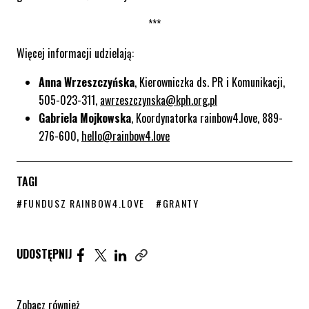
***
Więcej informacji udzielają:
Anna Wrzeszczyńska
, Kierowniczka ds. PR i Komunikacji,
505-023-311,
awrzeszczynska@kph.org.pl
Gabriela Mojkowska
, Koordynatorka rainbow4.love, 889-
276-600,
hello@rainbow4.love
TAGI
STRONA TAGU WPISÓW
STRONA TAGU WPISÓW
#FUNDUSZ RAINBOW4.LOVE
#GRANTY
Udostępnij artykuł na Facebook. Strona otwiera się 
Udostępnij artykuł na Twitter. Strona otwiera s
Udostępnij artykuł na Linkedin. Strona otw
UDOSTĘPNIJ
Zobacz również