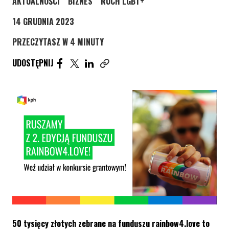
STRONA KATEGORII WPISÓW
STRONA KATEGORII WPISÓW
STRONA KATEGORII WPISÓW
AKTUALNOŚCI
BIZNES
RUCH LGBT+
14 GRUDNIA 2023
PRZECZYTASZ W 4 MINUTY
UDOSTĘPNIJ ARTYKUŁ NA FACEBOOK. STRONA O
UDOSTĘPNIJ ARTYKUŁ NA TWITTER. STRONA
UDOSTĘPNIJ ARTYKUŁ NA LINKEDIN. S
UDOSTĘPNIJ
Skopiuj link tego artykułu
50 tysięcy złotych zebrane na funduszu rainbow4.love to