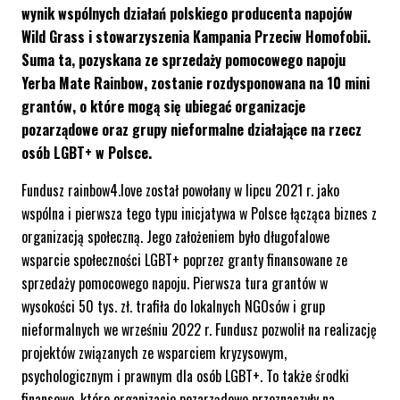
wynik wspólnych działań polskiego producenta napojów
Wild Grass i stowarzyszenia Kampania Przeciw Homofobii.
Suma ta, pozyskana ze sprzedaży pomocowego napoju
Yerba Mate Rainbow, zostanie rozdysponowana na 10 mini
grantów, o które mogą się ubiegać organizacje
pozarządowe oraz grupy nieformalne działające na rzecz
osób LGBT+ w Polsce.
Fundusz rainbow4.love został powołany w lipcu 2021 r. jako
wspólna i pierwsza tego typu inicjatywa w Polsce łącząca biznes z
organizacją społeczną. Jego założeniem było długofalowe
wsparcie społeczności LGBT+ poprzez granty finansowane ze
sprzedaży pomocowego napoju. Pierwsza tura grantów w
wysokości 50 tys. zł. trafiła do lokalnych NGOsów i grup
nieformalnych we wrześniu 2022 r. Fundusz pozwolił na realizację
projektów związanych ze wsparciem kryzysowym,
psychologicznym i prawnym dla osób LGBT+. To także środki
finansowe, które organizacje pozarządowe przeznaczyły na