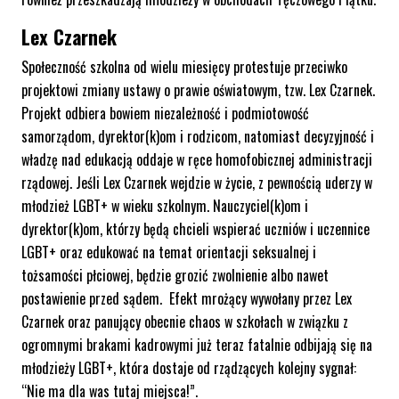
Lex Czarnek
Społeczność szkolna od wielu miesięcy protestuje przeciwko
projektowi zmiany ustawy o prawie oświatowym, tzw. Lex Czarnek.
Projekt o
dbiera bowiem niezależność i podmiotowość
samorządom, dyrektor(k)om i rodzicom, natomiast decyzyjność i
władzę nad edukacją oddaje w ręce homofobicznej administracji
rządowej. Jeśli Lex Czarnek wejdzie w życie, z pewnością uderzy w
młodzież LGBT+ w wieku szkolnym. Nauczyciel(k)om i
dyrektor(k)om, którzy będą chcieli wspierać uczniów i uczennice
LGBT+ oraz edukować na temat orientacji seksualnej i
tożsamości płciowej, będzie grozić zwolnienie albo nawet
postawienie przed sądem. Efekt mrożący wywołany przez Lex
Czarnek oraz panujący obecnie chaos w szkołach w związku z
ogromnymi brakami kadrowymi już teraz fatalnie odbijają się na
młodzieży LGBT+, która dostaje od rządzących kolejny sygnał:
“Nie ma dla was tutaj miejsca!”.