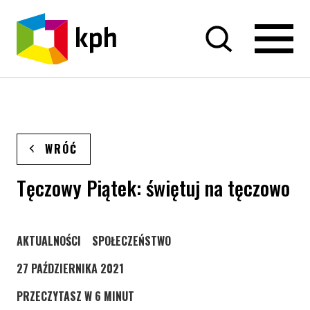
PRZEJDŹ DO TREŚCI
WRÓĆ
Tęczowy Piątek: świętuj na tęczowo
STRONA KATEGORII WPISÓW
STRONA KATEGORII WPISÓW
AKTUALNOŚCI
SPOŁECZEŃSTWO
27 PAŹDZIERNIKA 2021
PRZECZYTASZ W 6 MINUT