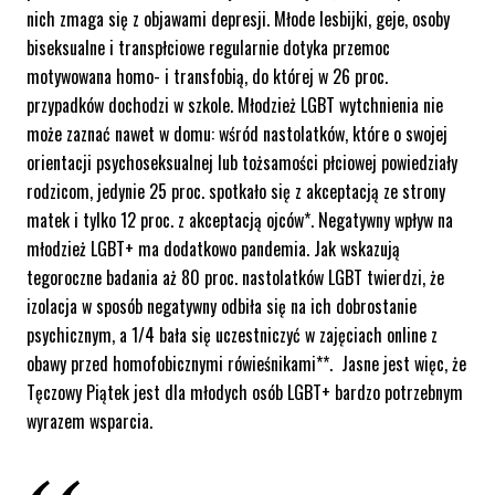
nich zmaga się z objawami depresji. Młode lesbijki, geje, osoby
biseksualne i transpłciowe regularnie dotyka przemoc
motywowana homo- i transfobią, do której w 26 proc.
przypadków dochodzi w szkole. Młodzież LGBT wytchnienia nie
może zaznać nawet w domu: wśród nastolatków, które o swojej
orientacji psychoseksualnej lub tożsamości płciowej powiedziały
rodzicom, jedynie 25 proc. spotkało się z akceptacją ze strony
matek i tylko 12 proc. z akceptacją ojców*. Negatywny wpływ na
młodzież LGBT+ ma dodatkowo pandemia. Jak wskazują
tegoroczne badania aż 80 proc. nastolatków LGBT twierdzi, że
izolacja w sposób negatywny odbiła się na ich dobrostanie
psychicznym, a 1/4 bała się uczestniczyć w zajęciach online z
obawy przed homofobicznymi rówieśnikami**. Jasne jest więc, że
Tęczowy Piątek jest dla młodych osób LGBT+ bardzo potrzebnym
wyrazem wsparcia.