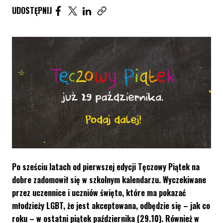
UDOSTĘPNIJ ARTYKUŁ NA FACEBOOK. STRONA O
UDOSTĘPNIJ ARTYKUŁ NA TWITTER. STRONA
UDOSTĘPNIJ ARTYKUŁ NA LINKEDIN. S
UDOSTĘPNIJ
Skopiuj link tego artykułu
Po sześciu latach od pierwszej edycji Tęczowy Piątek na
dobre zadomowił się w szkolnym kalendarzu. Wyczekiwane
przez uczennice i uczniów święto, które ma pokazać
młodzieży LGBT, że jest akceptowana, odbędzie się – jak co
roku – w ostatni piątek października (29.10). Również w