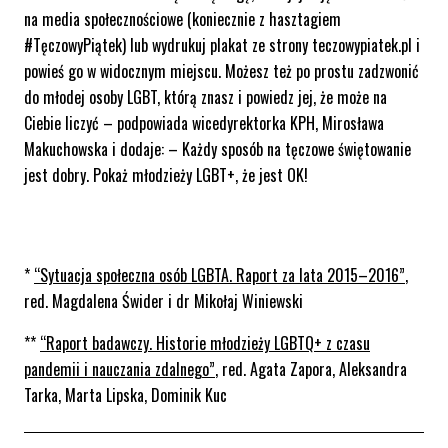
na media społecznościowe
(koniecznie z hasztagiem
#TęczowyPiątek) lub
wydrukuj plakat
ze strony teczowypiatek.pl i
powieś go w widocznym miejscu. Możesz też po prostu
zadzwonić
do młodej osoby LGBT
, którą znasz i powiedz jej, że może na
Ciebie liczyć
– podpowiada wicedyrektorka KPH, Mirosława
Makuchowska i dodaje: –
Każdy sposób na tęczowe świętowanie
jest dobry. Pokaż młodzieży LGBT+, że jest OK!
*
“Sytuacja społeczna osób LGBTA. Raport za lata 2015–2016”
,
red. Magdalena Świder i dr Mikołaj Winiewski
**
“Raport badawczy. Historie młodzieży LGBTQ+ z czasu
pandemii i nauczania zdalnego”
, red. Agata Zapora, Aleksandra
Tarka, Marta Lipska, Dominik Kuc