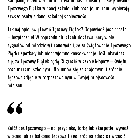
Kampanię Przeciw Homofobii. Natomiast sposoby na świętowanie
Tęczowego Piątku w danej szkole i/lub poza jej murami wybierają
zawsze osoby z danej szkolnej społeczności.
Jak najlepiej świętować Tęczowy Piątek? Odpowiedź jest prosta
– bezpiecznie! W poprzednich latach dostawaliśmy wiele
sygnałów od młodzieży i nauczycieli, że za świętowanie Tęczowego
Piątku spotkały ich nieprzyjemne konsekwencje. Jeśli obawiasz
się, za Tęczowy Piątek będą Ci grozić w szkole kłopoty – świętuj
poza murami szkolnymi. Np. umów się ze znajomymi i zróbcie
tęczowe zdjęcie w rozpoznawalnym w Twojej miejscowości
miejscu.
Załóż coś tęczowego
– np. przypinkę, torbę lub skarpetki, wywieś
w oknie lub na balkonie
tęczową flagę
, zrób jej zdjęcie i
wrzucić