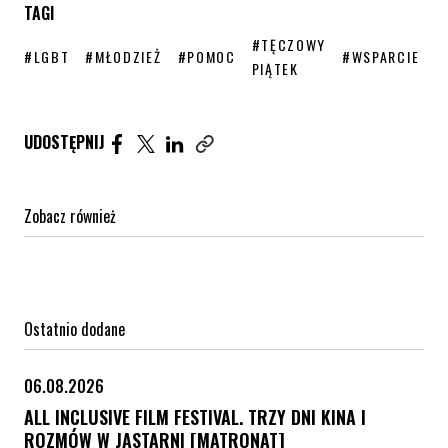
TAGI
STRONA TAGU WPISÓW
#TĘCZOWY
STRONA TAGU WPISÓW
STRONA TAGU WPISÓW
STRONA TAGU WPISÓW
STRONA TAGU 
#LGBT
#MŁODZIEŻ
#POMOC
#WSPARCIE
PIĄTEK
Udostępnij artykuł na Facebook. Strona otwiera się 
Udostępnij artykuł na Twitter. Strona otwiera s
Udostępnij artykuł na Linkedin. Strona otw
UDOSTĘPNIJ
Zobacz również
Ostatnio dodane
06.08.2026
ALL INCLUSIVE FILM FESTIVAL. TRZY DNI KINA I
ROZMÓW W JASTARNI [MATRONAT]