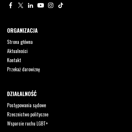
Profil na Facebook. Strona otwiera się w nowym oknie.
Profil na Twitter. Strona otwiera się w nowym oknie.
Profil na LinkedIn. Strona otwiera się w nowym oknie.
Profil na YouTube. Strona otwiera się w nowym 
Profil na Instagram. Strona otwiera się 
Profil na Tiktok. Strona otwiera się
ORGANIZACJA
Strona główna
Aktualności
Kontakt
Przekaż darowiznę
DZIAŁALNOŚĆ
Postępowania sądowe
Rzecznictwo polityczne
Wsparcie ruchu LGBT+