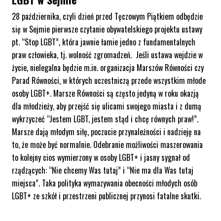
28 października, czyli dzień przed Tęczowym Piątkiem odbędzie
się w Sejmie pierwsze czytanie obywatelskiego projektu ustawy
pt. “Stop LGBT”, która jawnie łamie jedno z fundamentalnych
praw człowieka, tj. wolność zgromadzeń. Jeśli ustawa wejdzie w
życie, nielegalna będzie m.in. organizacja Marszów Równości czy
Parad Równości, w których uczestniczą przede wszystkim młode
osoby LGBT+. Marsze Równości są często jedyną w roku okazją
dla młodzieży, aby przejść się ulicami swojego miasta i z dumą
wykrzyczeć “Jestem LGBT, jestem stąd i chcę równych praw!”.
Marsze dają młodym siłę, poczucie przynależności i nadzieję na
to, że może być normalnie. Odebranie możliwości maszerowania
to kolejny cios wymierzony w osoby LGBT+ i jasny sygnał od
rządzących: “Nie chcemy Was tutaj” i “Nie ma dla Was tutaj
miejsca”. Taka polityka wymazywania obecności młodych osób
LGBT+ ze szkół i przestrzeni publicznej przynosi fatalne skutki.