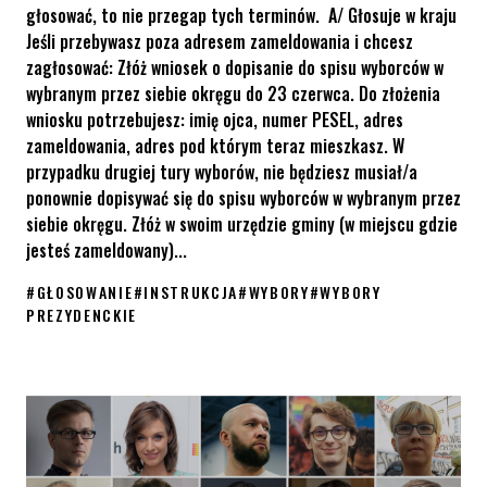
głosować, to nie przegap tych terminów. A/ Głosuje w kraju
Jeśli przebywasz poza adresem zameldowania i chcesz
zagłosować: Złóż wniosek o dopisanie do spisu wyborców w
wybranym przez siebie okręgu do 23 czerwca. Do złożenia
wniosku potrzebujesz: imię ojca, numer PESEL, adres
zameldowania, adres pod którym teraz mieszkasz. W
przypadku drugiej tury wyborów, nie będziesz musiał/a
ponownie dopisywać się do spisu wyborców w wybranym przez
siebie okręgu. Złóż w swoim urzędzie gminy (w miejscu gdzie
jesteś zameldowany)...
#
GŁOSOWANIE
#
INSTRUKCJA
#
WYBORY
#
WYBORY
PREZYDENCKIE
Chcesz głosować? Nie przegap tych terminów