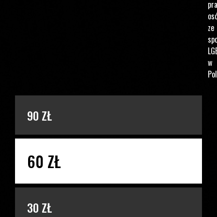
pr
os
ze
spo
LG
w
Pol
PODAJ KWOTĘ
90 ZŁ
60 ZŁ
30 ZŁ