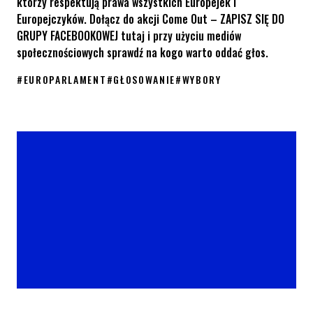
którzy respektują prawa wszystkich Europejek i
Europejczyków. Dołącz do akcji Come Out – ZAPISZ SIĘ DO
GRUPY FACEBOOKOWEJ tutaj i przy użyciu mediów
społecznościowych sprawdź na kogo warto oddać głos.
#
EUROPARLAMENT
#
GŁOSOWANIE
#
WYBORY
Eurowybory – sprawdź, kto jest wart Twojego głosu!