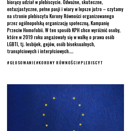
biorący udział w plebiscycie. Odważne, skuteczne,
entuzjastyczne, pełne pasji i wiary w lepsze jutro – czytamy
na stronie plebiscytu Korony Równości organizowanego
przez ogólnopolską organizację społeczną, Kampanię
Przeciw Homofobii. W ten sposób KPH chce wyróżnić osoby,
które w 2019 roku angażowały się w walkę o prawa osób
LGBTI, tj. lesbijek, gejów, osób biseksualnych,
transpłciowych i interpłciowych....
#
GŁOSOWANIE
#
KORONY RÓWNOŚCI
#
PLEBISCYT
Korony Równości – kto zwycięży w plebiscycie KPH?