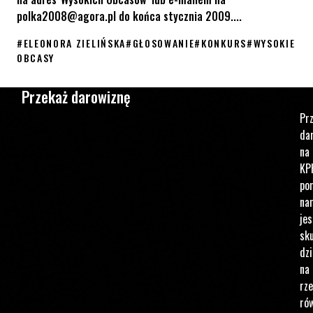
polka2008@agora.pl do końca stycznia 2009....
#
ELEONORA ZIELIŃSKA
#
GŁOSOWANIE
#
KONKURS
#
WYSOKIE
OBCASY
Zagłosuj na Członkinię Rady KPH
Przekaż darowiznę
Pr
da
na
KP
po
na
jes
sku
dzi
na
rz
ró