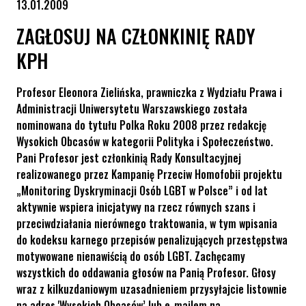
13.01.2009
ZAGŁOSUJ NA CZŁONKINIĘ RADY
KPH
Profesor Eleonora Zielińska, prawniczka z Wydziału Prawa i
Administracji Uniwersytetu Warszawskiego została
nominowana do tytułu Polka Roku 2008 przez redakcję
Wysokich Obcasów w kategorii Polityka i Społeczeństwo.
Pani Profesor jest członkinią Rady Konsultacyjnej
realizowanego przez Kampanię Przeciw Homofobii projektu
„Monitoring Dyskryminacji Osób LGBT w Polsce” i od lat
aktywnie wspiera inicjatywy na rzecz równych szans i
przeciwdziałania nierównego traktowania, w tym wpisania
do kodeksu karnego przepisów penalizujących przestępstwa
motywowane nienawiścią do osób LGBT. Zachęcamy
wszystkich do oddawania głosów na Panią Profesor. Głosy
wraz z kilkuzdaniowym uzasadnieniem przysyłajcie listownie
na adres 'Wysokich Obcasów’ lub e-mailem na