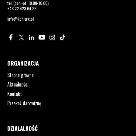
tel. (pon.-pt. 10.00-16.00)
+48 22 423 64 38
info@kph.org.pl
Profil na Facebook. Strona otwiera się w nowym oknie.
Profil na Twitter. Strona otwiera się w nowym oknie.
Profil na LinkedIn. Strona otwiera się w nowym oknie.
Profil na YouTube. Strona otwiera się w nowym 
Profil na Instagram. Strona otwiera się 
Profil na Tiktok. Strona otwiera się
ORGANIZACJA
Strona główna
Aktualności
Kontakt
Przekaż darowiznę
DZIAŁALNOŚĆ