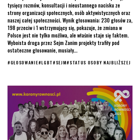
tysięcy rozmów, konsultacji i nieustannego nacisku ze
strony organizacji społecznych, osób aktywistycznych oraz
naszej całej społeczności. Wynik głosowania: 230 głosów za,
198 przeciw i 1 wstrzymujący się, pokazuje, że zmiana w
Polsce jest nie tylko możliwa, ale właśnie staje się faktem.
Wyboista droga przez Sejm Zanim projekty trafiły pod
ostateczne głosowanie, musiały...
#
GŁOSOWANIE
#
LGBT
#
SEJM
#
STATUS OSOBY NAJBLIŻSZEJ
Sejm przyjął ustawy o statusie osoby najbliższej. Projekty trafi