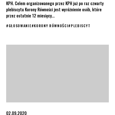
KPH. Celem organizowanego przez KPH już po raz czwarty
plebiscytu Korony Równości jest wyróżnienie osób, które
przez ostatnie 12 miesięcy...
#
GŁOSOWANIE
#
KORONY RÓWNOŚCI
#
PLEBISCYT
Korony Równości 2022 – znamy nominacje. Czas głosować!
02.09.2020