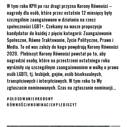
W tym roku KPH po raz drugi przyzna Korony Równości –
nagrody dla osób, które przez ostatnie 12 miesięcy były
szczególnie zaangażowane w działania na rzecz
społeczności LGBT+. Czekamy na wasze propozycje
kandydatur do każdej z pięciu kategorii: Zaangażowanie
Społeczne, Równe Traktowanie, Życie Polityczne, Prawo i
Media. To od was zależy do kogo powędrują Korony Równości
2020. Plebiscyt Korony Równości powstał po to, aby
nagrodzić osoby, które na przestrzeni ostatniego roku
wyróżniły się szczególnym zaangażowaniem w walkę o prawa
osób LGBTI, tj. lesbijek, gejów, osób biseksualnych,
transpłciowych i interpłciowych. W tym roku to Wy
zgłaszacie nominowanych. Czas na zgłaszanie nominacji...
#
GŁOSOWANIE
#
KORONY
RÓWNOŚCI
#
NOMINACJE
#
PLEBISCYT
Zgłoś nominacje do Koron Równości 2020