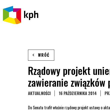
PRZEJDŹ DO TREŚCI
WRÓĆ
Rządowy projekt unie
zawieranie związków 
STRONA KATEGORII WPISÓW
AKTUALNOŚCI
16 PAŹDZIERNIKA 2014
PR
Do Senatu trafił właśnie rządowy projekt ustawy o akt