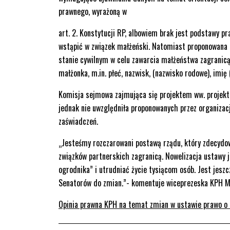
prawnego, wyrażoną w
art. 2. Konstytucji RP, albowiem brak jest podstawy 
wstąpić w związek małżeński. Natomiast proponowana us
stanie cywilnym w celu zawarcia małżeństwa zagranicą
małżonka, m.in. płeć, nazwisk, (nazwisko rodowe), imię 
Komisja sejmowa zajmująca się projektem ww. projektu
jednak nie uwzględniła proponowanych przez organiza
zaświadczeń.
„Jesteśmy rozczarowani postawą rządu, który zdecydow
związków partnerskich zagranicą. Nowelizacja ustawy j
ogrodnika” i utrudniać życie tysiącom osób. Jest jesz
Senatorów do zmian.”- komentuje wiceprezeska KPH 
Opinia prawna KPH na temat zmian w ustawie prawo o