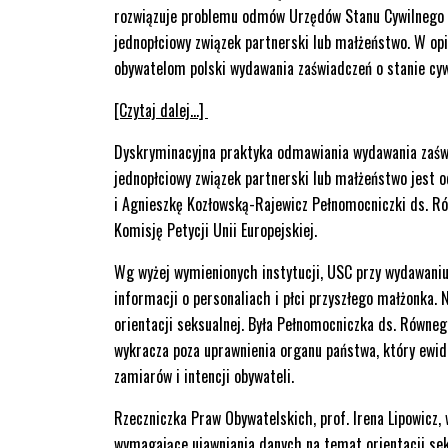
rozwiązuje problemu odmów Urzędów Stanu Cywilnego 
jednopłciowy związek partnerski lub małżeństwo. W op
obywatelom polski wydawania zaświadczeń o stanie cy
[Czytaj dalej…]
Dyskryminacyjna praktyka odmawiania wydawania zaświa
jednopłciowy związek partnerski lub małżeństwo jest o
i Agnieszkę Kozłowską-Rajewicz Pełnomocniczki ds. Ró
Komisję Petycji Unii Europejskiej.
Wg wyżej wymienionych instytucji, USC przy wydawani
informacji o personaliach i płci przyszłego małżonka.
orientacji seksualnej. Była Pełnomocniczka ds. Równe
wykracza poza uprawnienia organu państwa, który ewid
zamiarów i intencji obywateli.
Rzeczniczka Praw Obywatelskich, prof. Irena Lipowicz
wymagające ujawniania danych na temat orientacji se