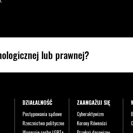
i.
ologicznej lub prawnej?
DZIAŁALNOŚĆ
ZAANGAŻUJ SIĘ
Postępowania sądowe
Cyberaktywizm
B
Rzecznictwo polityczne
Korony Równości
O
Wsparcie ruchu LGBT+
Przekaż darowiznę