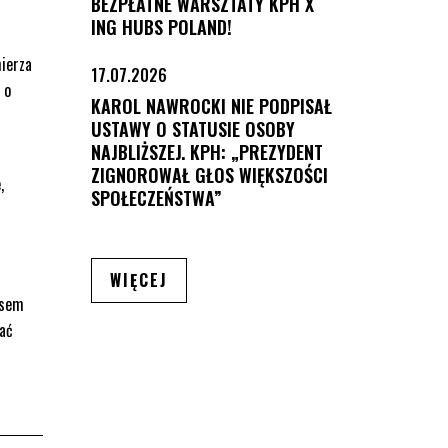
BEZPŁATNE WARSZTATY KPH X
ING HUBS POLAND!
mierza
17.07.2026
 o
KAROL NAWROCKI NIE PODPISAŁ
USTAWY O STATUSIE OSOBY
NAJBLIŻSZEJ. KPH: „PREZYDENT
ZIGNOROWAŁ GŁOS WIĘKSZOŚCI
,
SPOŁECZEŃSTWA”
ARTYKUŁÓW
WIĘCEJ
psem
nać