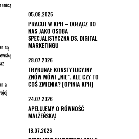
ranicą
05.08.2026
PRACUJ W KPH – DOŁĄCZ DO
NAS JAKO OSOBA
SPECJALISTYCZNA DS. DIGITAL
MARKETINGU
anicą
zewską
28.07.2026
raz
TRYBUNAŁ KONSTYTUCYJNY
ZNÓW MÓWI „NIE”. ALE CZY TO
COŚ ZMIENIA? [OPINIA KPH]
ania
ojej
24.07.2026
APELUJEMY O RÓWNOŚĆ
MAŁŻEŃSKĄ!
18.07.2026