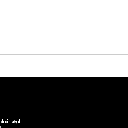
rona otwiera się w nowym oknie.
. Strona otwiera się w nowym oknie.
kedin. Strona otwiera się w nowym oknie.
 docierały do