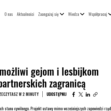
O nas
Aktualności
Zaangażuj się
Wiedza
Współpracuj
możliwi gejom i lesbijkom
partnerskich zagranicą
UDOSTĘPNIJ ARTYKU
UDOSTĘPNIJ ART
UDOSTĘPNIJ
ZECZYTASZ W 2 MINUTY
UDOSTĘPNIJ
Skopiuj li
ach stanu cywilnego. Projekt ustawy mimo wcześniejszych zapowiedzi rząd