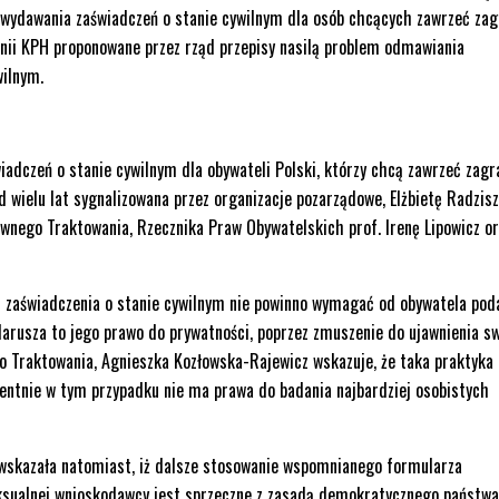
wydawania zaświadczeń o stanie cywilnym dla osób chcących zawrzeć zag
inii KPH proponowane przez rząd przepisy nasilą problem odmawiania
wilnym.
dczeń o stanie cywilnym dla obywateli Polski, którzy chcą zawrzeć zagr
d wielu lat sygnalizowana przez organizacje pozarządowe, Elżbietę Radzis
wnego Traktowania, Rzecznika Praw Obywatelskich prof. Irenę Lipowicz o
u zaświadczenia o stanie cywilnym nie powinno wymagać od obywatela pod
 Narusza to jego prawo do prywatności, poprzez zmuszenie do ujawnienia sw
go Traktowania, Agnieszka Kozłowska-Rajewicz wskazuje, że taka praktyka
entnie w tym przypadku nie ma prawa do badania najbardziej osobistych
, wskazała natomiast, iż dalsze stosowanie wspomnianego formularza
ksualnej wnioskodawcy jest sprzeczne z zasadą demokratycznego państwa