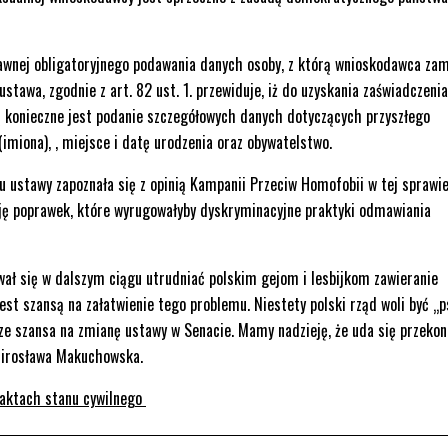
prawnej obligatoryjnego podawania danych osoby, z którą wnioskodawca za
tawa, zgodnie z art. 82 ust. 1. przewiduje, iż do uzyskania zaświadczenia
 konieczne jest podanie szczegółowych danych dotyczących przyszłego
(imiona), , miejsce i datę urodzenia oraz obywatelstwo.
 ustawy zapoznała się z opinią Kampanii Przeciw Homofobii w tej sprawie
cję poprawek, które wyrugowałyby dyskryminacyjne praktyki odmawiania
ał się w dalszym ciągu utrudniać polskim gejom i lesbijkom zawieranie
est szansą na załatwienie tego problemu. Niestety polski rząd woli być „
cze szansa na zmianę ustawy w Senacie. Mamy nadzieję, że uda się przeko
Mirosława Makuchowska.
 aktach stanu cywilnego