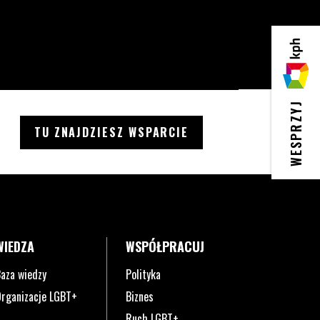
KPH
WESPRZYJ
TU ZNAJDZIESZ WSPARCIE
WIEDZA
WSPÓŁPRACUJ
aza wiedzy
Polityka
rganizacje LGBT+
Biznes
Ruch LGBT+