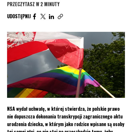
PRZECZYTASZ W 2 MINUTY
UDOSTĘPNIJ ARTYKUŁ NA FACEBOOK. STRONA O
UDOSTĘPNIJ ARTYKUŁ NA TWITTER. STRONA
UDOSTĘPNIJ ARTYKUŁ NA LINKEDIN. S
UDOSTĘPNIJ
Skopiuj link tego artykułu
NSA wydał uchwałę, w której stwierdza, że polskie prawo
nie dopuszcza dokonania transkrypcji zagranicznego aktu
urodzenia dziecka, w którym jako rodzice wpisane są osoby
tej samej płci, co nie stoi na przeszkodzie temu, żeby