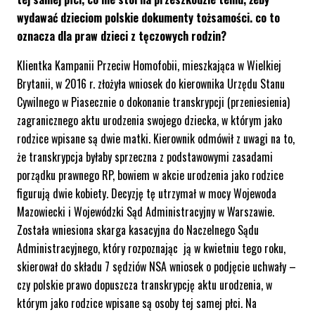
wydawać dzieciom polskie dokumenty tożsamości. co to
oznacza dla praw dzieci z tęczowych rodzin?
Klientka Kampanii Przeciw Homofobii, mieszkająca w Wielkiej
Brytanii, w 2016 r. złożyła wniosek do kierownika Urzędu Stanu
Cywilnego w Piasecznie o dokonanie transkrypcji (przeniesienia)
zagranicznego aktu urodzenia swojego dziecka, w którym jako
rodzice wpisane są dwie matki. Kierownik odmówił z uwagi na to,
że transkrypcja byłaby sprzeczna z podstawowymi zasadami
porządku prawnego RP, bowiem w akcie urodzenia jako rodzice
figurują dwie kobiety. Decyzję tę utrzymał w mocy Wojewoda
Mazowiecki i Wojewódzki Sąd Administracyjny w Warszawie.
Została wniesiona skarga kasacyjna do Naczelnego Sądu
Administracyjnego, który rozpoznając ją w kwietniu tego roku,
skierował do składu 7 sędziów NSA wniosek o podjęcie uchwały –
czy polskie prawo dopuszcza transkrypcję aktu urodzenia, w
którym jako rodzice wpisane są osoby tej samej płci. Na