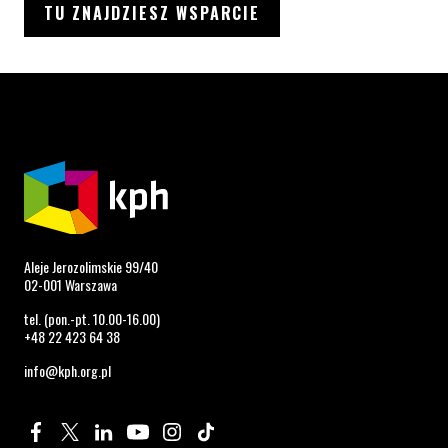
TU ZNAJDZIESZ WSPARCIE
Aleje Jerozolimskie 99/40
02-001 Warszawa
tel. (pon.-pt. 10.00-16.00)
+48 22 423 64 38
info@kph.org.pl
Profil na Facebook. Strona otwiera się w nowym oknie.
Profil na Twitter. Strona otwiera się w nowym oknie.
Profil na LinkedIn. Strona otwiera się w nowym oknie.
Profil na YouTube. Strona otwiera się w nowym 
Profil na Instagram. Strona otwiera się 
Profil na Tiktok. Strona otwiera się