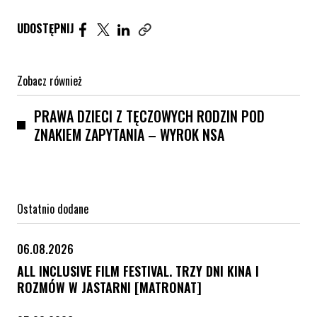
Udostępnij artykuł na Facebook. Strona otwiera się 
Udostępnij artykuł na Twitter. Strona otwiera s
Udostępnij artykuł na Linkedin. Strona otw
UDOSTĘPNIJ
Zobacz również
PRAWA DZIECI Z TĘCZOWYCH RODZIN POD
ZNAKIEM ZAPYTANIA – WYROK NSA
Ostatnio dodane
06.08.2026
ALL INCLUSIVE FILM FESTIVAL. TRZY DNI KINA I
ROZMÓW W JASTARNI [MATRONAT]