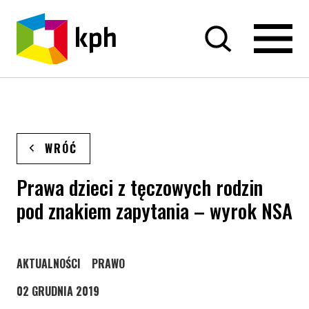
PRZEJDŹ DO TREŚCI
WRÓĆ
Prawa dzieci z tęczowych rodzin
pod znakiem zapytania – wyrok NSA
STRONA KATEGORII WPISÓW
STRONA KATEGORII WPISÓW
AKTUALNOŚCI
PRAWO
02 GRUDNIA 2019