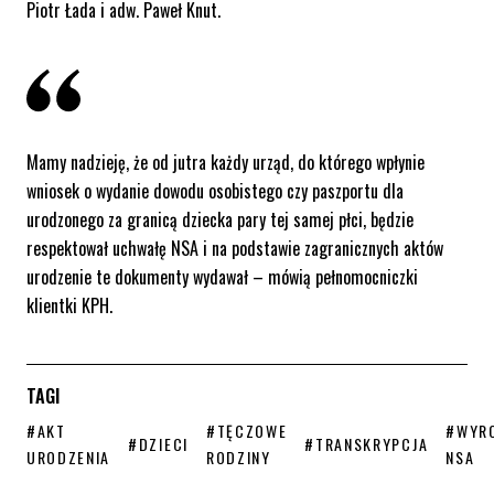
Piotr Łada i adw. Paweł Knut.
Mamy nadzieję, że od jutra każdy urząd, do którego wpłynie
wniosek o wydanie dowodu osobistego czy paszportu dla
urodzonego za granicą dziecka pary tej samej płci, będzie
respektował uchwałę NSA i na podstawie zagranicznych aktów
urodzenie te dokumenty wydawał – mówią pełnomocniczki
klientki KPH.
TAGI
STRONA TAGU WPISÓW
STRONA TAGU WPISÓW
STRON
#AKT
#TĘCZOWE
#WYR
STRONA TAGU WPISÓW
STRONA TAGU WPISÓW
#DZIECI
#TRANSKRYPCJA
URODZENIA
RODZINY
NSA