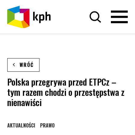
PRZEJDŹ DO TREŚCI
WRÓĆ
Polska przegrywa przed ETPCz –
tym razem chodzi o przestępstwa z
nienawiści
STRONA KATEGORII WPISÓW
STRONA KATEGORII WPISÓW
AKTUALNOŚCI
PRAWO