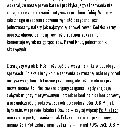
wskazał, że nasze prawo karne i praktyka jego stosowania nie
radzą sobie ze sprawami motywowanymi homofobią. Wniosek,
jaki z tego orzeczenia powinni wynieść decydenci jest
jednoznaczny: należy jak najszybciej znowelizować Kodeks karny
poprzez objęcie ochroną również orientacji seksualnej
–
komentuje wyrok na gorąco adw. Paweł Knut, pełnomocnik
skarżących.
Dzisiejszy wyrok ETPCz może być pierwszym z kilku w podobnych
sprawach. Polska nie tylko nie zapewnia skutecznej ochrony przed
motywowaną homofobicznie przemocą, ale też nie chroni przed
mową nienawiści. Nie zawsze organy ścigania i sądy znajdują
związek między motywowanym uprzedzeniami działaniem sprawcy
a przynależnością pokrzywdzonych do społeczności LGBT+ (tak
było m.in. w sprawie Jakuba i Dawida – czytaj więcej:
Po 7 latach
umorzenie postępowania – tak Polska nie chroni przed mową
nienawiści
)
. Potrzeba zmian jest pilna – niemal 70% osób LGBT+