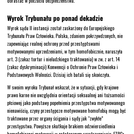
dorastać w poczuciu bezpieczeństwa
.
Wyrok Trybunału po ponad dekadzie
Wyrok sądu II instancji został zaskarżony do Europejskiego
Trybunału Praw Człowieka. Polska, zdaniem pokrzywdzonych, nie
zapewniając realnej ochrony przed przestęptswami
motywowanymi uprzedzeniami, w tym homofobicznie, naruszyła
art. 3 (zakaz tortur i nieludzkiego traktowania) w zw. z art. 14
(zakaz dyskryminacji) Konwencji o Ochronie Praw Człowieka i
Podstawowych Wolności. Dzisiaj ich batali się skończyła.
W swoim wyroku Trybunał wskazał, że w sytuacji, gdy krajowe
prawo karne nie uwzględnia orientacji seksualnej ani tożsamości
płciowej jako podstawy popełnienia przestępstwa motywowanego
nienawiścią, czyny przestępcze motywowane homofobią mogą być
traktowane przez organy ścigania i sądy jak “zwykłe”
przestępstwa. Powyższe skutkuje brakiem odzwierciedlenia