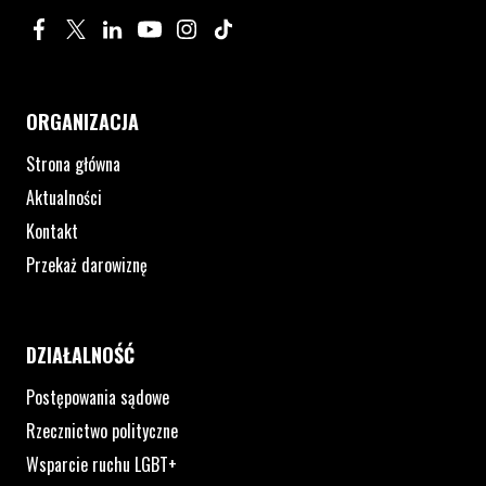
Profil na Facebook. Strona otwiera się w nowym oknie.
Profil na Twitter. Strona otwiera się w nowym oknie.
Profil na LinkedIn. Strona otwiera się w nowym oknie.
Profil na YouTube. Strona otwiera się w nowym 
Profil na Instagram. Strona otwiera się 
Profil na Tiktok. Strona otwiera się
ORGANIZACJA
Strona główna
Aktualności
Kontakt
Przekaż darowiznę
DZIAŁALNOŚĆ
Postępowania sądowe
Rzecznictwo polityczne
Wsparcie ruchu LGBT+