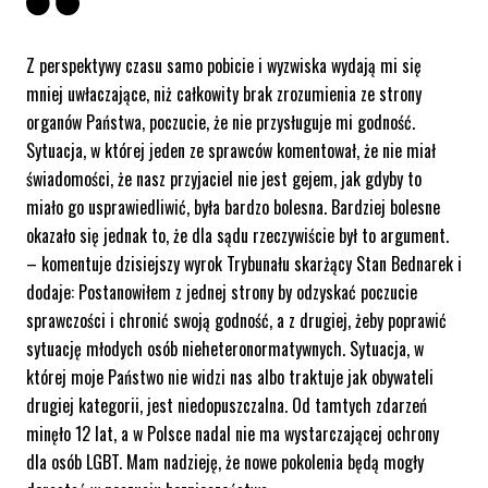
Z perspektywy czasu samo pobicie i wyzwiska wydają mi się
mniej uwłaczające, niż całkowity brak zrozumienia ze strony
organów Państwa, poczucie, że nie przysługuje mi godność.
Sytuacja, w której jeden ze sprawców komentował, że nie miał
świadomości, że nasz przyjaciel nie jest gejem, jak gdyby to
miało go usprawiedliwić, była bardzo bolesna. Bardziej bolesne
okazało się jednak to, że dla sądu rzeczywiście był to argumen
t.
– komentuje dzisiejszy wyrok Trybunału skarżący Stan Bednarek i
dodaje:
Postanowiłem z jednej strony by odzyskać poczucie
sprawczości i chronić swoją godność, a z drugiej, żeby poprawić
sytuację młodych osób nieheteronormatywnych. Sytuacja, w
której moje Państwo nie widzi nas albo traktuje jak obywateli
drugiej kategorii, jest niedopuszczalna. Od tamtych zdarzeń
minęło 12 lat, a w Polsce nadal nie ma wystarczającej ochrony
dla osób LGBT. Mam nadzieję, że nowe pokolenia będą mogły