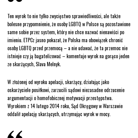
Ten wyrok to nie tylko zwycięstwo sprawiedliwości, ale także
bolesne przypomnienie, że osoby LGBTQ w Polsce są pozostawione
same sobie przez system, który nie chce nazwać nienawiści po
imieniu. ETPCz jasno pokazał, że Polska ma obowiązek chronić
osoby LGBTQ przed przemocą – a nie udawać, że ta przemoc nie
istnieje czy ją bagatelizować – komentuje wyrok na gorąco jeden
ze skarżących, Slava Melnyk.
W złożonej od wyroku apelacji, skarżący, działając jako
oskarżyciele posiłkowi, zarzucili sądowi niezasadne odrzucenie
argumentacji o homofobicznej motywacji przestępstwa.
Wyrokiem z 14 lutego 2014 roku, Sąd Okręgowy w Warszawie
oddalił apelację skarżących, utrzymując wyrok w mocy.