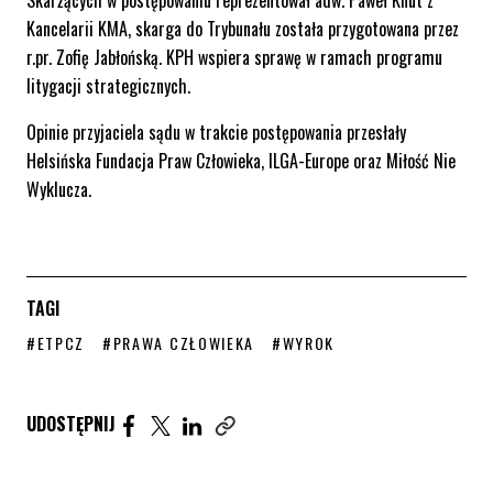
Skarżących w postępowaniu reprezentował adw. Paweł Knut z
Kancelarii KMA, skarga do Trybunału została przygotowana przez
r.pr. Zofię Jabłońską. KPH wspiera sprawę w ramach programu
litygacji strategicznych.
Opinie przyjaciela sądu w trakcie postępowania przesłały
Helsińska Fundacja Praw Człowieka, ILGA-Europe oraz Miłość Nie
Wyklucza.
TAGI
STRONA TAGU WPISÓW
STRONA TAGU WPISÓW
STRONA TAGU WPISÓW
#ETPCZ
#PRAWA CZŁOWIEKA
#WYROK
Udostępnij artykuł na Facebook. Strona otwiera się 
Udostępnij artykuł na Twitter. Strona otwiera s
Udostępnij artykuł na Linkedin. Strona otw
UDOSTĘPNIJ