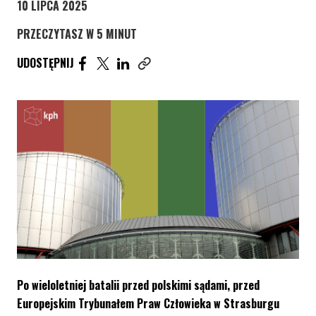
10 LIPCA 2025
PRZECZYTASZ W 5 MINUT
UDOSTĘPNIJ ARTYKUŁ NA FACEBOOK. STRONA O
UDOSTĘPNIJ ARTYKUŁ NA TWITTER. STRONA
UDOSTĘPNIJ ARTYKUŁ NA LINKEDIN. S
UDOSTĘPNIJ
Skopiuj link tego artykułu
Po wieloletniej batalii przed polskimi sądami, przed
Europejskim Trybunałem Praw Człowieka w Strasburgu