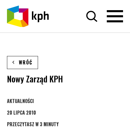
PRZEJDŹ DO TREŚCI
WRÓĆ
Nowy Zarząd KPH
STRONA KATEGORII WPISÓW
AKTUALNOŚCI
20 LIPCA 2010
PRZECZYTASZ W 3 MINUTY