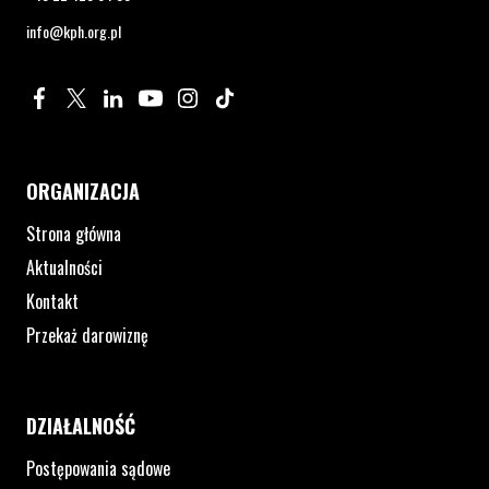
info@kph.org.pl
Profil na Facebook. Strona otwiera się w nowym oknie.
Profil na Twitter. Strona otwiera się w nowym oknie.
Profil na LinkedIn. Strona otwiera się w nowym oknie.
Profil na YouTube. Strona otwiera się w nowym 
Profil na Instagram. Strona otwiera się 
Profil na Tiktok. Strona otwiera się
ORGANIZACJA
Strona główna
Aktualności
Kontakt
Przekaż darowiznę
DZIAŁALNOŚĆ
Postępowania sądowe