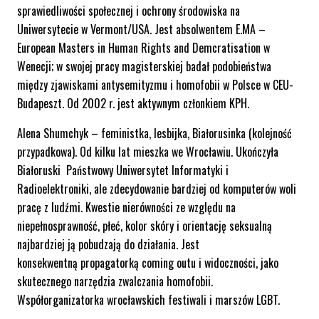
sprawiedliwości społecznej i ochrony środowiska na
Uniwersytecie w Vermont/USA. Jest absolwentem E.MA –
European Masters in Human Rights and Demcratisation w
Wenecji; w swojej pracy magisterskiej badał podobieństwa
między zjawiskami antysemityzmu i homofobii w Polsce w CEU-
Budapeszt. Od 2002 r. jest aktywnym członkiem KPH.
Alena Shumchyk – feministka, lesbijka, Białorusinka (kolejność
przypadkowa). Od kilku lat mieszka we Wrocławiu. Ukończyła
Białoruski Państwowy Uniwersytet Informatyki i
Radioelektroniki, ale zdecydowanie bardziej od komputerów woli
pracę z ludźmi. Kwestie nierówności ze względu na
niepełnosprawność, płeć, kolor skóry i orientację seksualną
najbardziej ją pobudzają do działania. Jest
konsekwentną propagatorką coming outu i widoczności, jako
skutecznego narzędzia zwalczania homofobii.
Współorganizatorka wrocławskich festiwali i marszów LGBT.