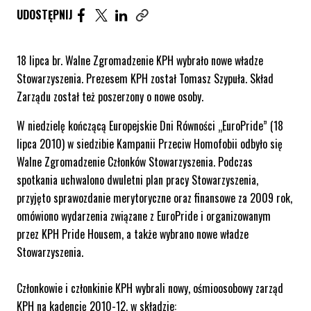
UDOSTĘPNIJ ARTYKUŁ NA FACEBOOK. STRONA O
UDOSTĘPNIJ ARTYKUŁ NA TWITTER. STRONA
UDOSTĘPNIJ ARTYKUŁ NA LINKEDIN. S
UDOSTĘPNIJ
Skopiuj link tego artykułu
18 lipca br. Walne Zgromadzenie KPH wybrało nowe władze
Stowarzyszenia. Prezesem KPH został Tomasz Szypuła. Skład
Zarządu został też poszerzony o nowe osoby.
W niedzielę kończącą Europejskie Dni Równości „EuroPride” (18
lipca 2010) w siedzibie Kampanii Przeciw Homofobii odbyło się
Walne Zgromadzenie Członków Stowarzyszenia. Podczas
spotkania uchwalono dwuletni plan pracy Stowarzyszenia,
przyjęto sprawozdanie merytoryczne oraz finansowe za 2009 rok,
omówiono wydarzenia związane z EuroPride i organizowanym
przez KPH Pride Housem, a także wybrano nowe władze
Stowarzyszenia.
Członkowie i członkinie KPH wybrali nowy, ośmioosobowy zarząd
KPH na kadencję 2010-12, w składzie: