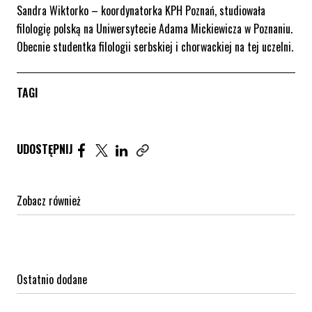
Sandra Wiktorko – koordynatorka KPH Poznań, studiowała
filologię polską na Uniwersytecie Adama Mickiewicza w Poznaniu.
Obecnie studentka filologii serbskiej i chorwackiej na tej uczelni.
TAGI
Udostępnij artykuł na Facebook. Strona otwiera się 
Udostępnij artykuł na Twitter. Strona otwiera s
Udostępnij artykuł na Linkedin. Strona otw
UDOSTĘPNIJ
Zobacz również
Ostatnio dodane