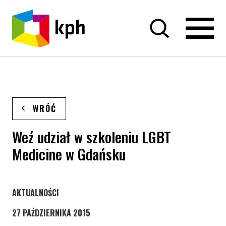
PRZEJDŹ DO TREŚCI
WRÓĆ
Weź udział w szkoleniu LGBT
Medicine w Gdańsku
STRONA KATEGORII WPISÓW
AKTUALNOŚCI
27 PAŹDZIERNIKA 2015