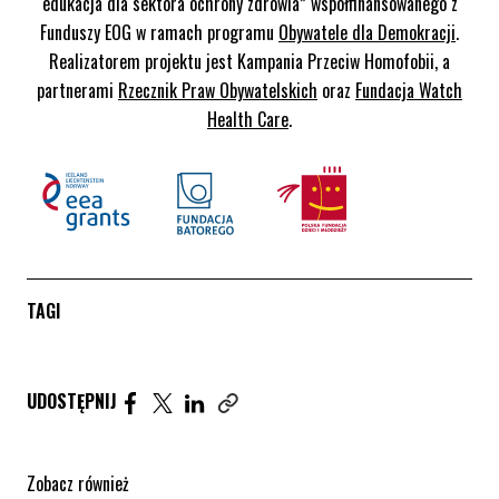
edukacja dla sektora ochrony zdrowia” współfinansowanego z
Funduszy EOG w ramach programu
Obywatele dla Demokracji
.
Realizatorem projektu jest Kampania Przeciw Homofobii, a
partnerami
Rzecznik Praw Obywatelskich
oraz
Fundacja Watch
Health Care
.
TAGI
Udostępnij artykuł na Facebook. Strona otwiera się 
Udostępnij artykuł na Twitter. Strona otwiera s
Udostępnij artykuł na Linkedin. Strona otw
UDOSTĘPNIJ
Zobacz również