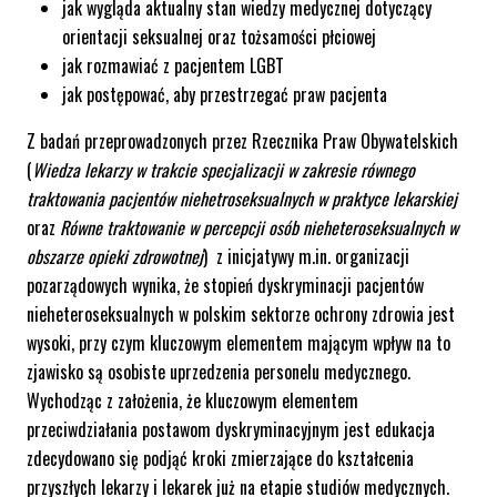
jak wygląda aktualny stan wiedzy medycznej dotyczący
orientacji seksualnej oraz tożsamości płciowej
jak rozmawiać z pacjentem LGBT
jak postępować, aby przestrzegać praw pacjenta
Z badań przeprowadzonych przez Rzecznika Praw Obywatelskich
(
Wiedza lekarzy w trakcie specjalizacji w zakresie równego
traktowania pacjentów niehetroseksualnych w praktyce lekarskiej
oraz
Równe traktowanie w percepcji osób nieheteroseksualnych w
obszarze opieki zdrowotnej
) z inicjatywy m.in. organizacji
pozarządowych wynika, że stopień dyskryminacji pacjentów
nieheteroseksualnych w polskim sektorze ochrony zdrowia jest
wysoki, przy czym kluczowym elementem mającym wpływ na to
zjawisko są osobiste uprzedzenia personelu medycznego.
Wychodząc z założenia, że kluczowym elementem
przeciwdziałania postawom dyskryminacyjnym jest edukacja
zdecydowano się podjąć kroki zmierzające do kształcenia
przyszłych lekarzy i lekarek już na etapie studiów medycznych.