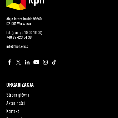
Aleje Jerozolimskie 99/40
02-001 Warszawa
tel. (pon.-pt. 10.00-16.00)
+48 22 423 64 38
info@kph.org.pl
Profil na Facebook. Strona otwiera się w nowym oknie.
Profil na Twitter. Strona otwiera się w nowym oknie.
Profil na LinkedIn. Strona otwiera się w nowym oknie.
Profil na YouTube. Strona otwiera się w nowym 
Profil na Instagram. Strona otwiera się 
Profil na Tiktok. Strona otwiera się
ORGANIZACJA
Strona główna
Aktualności
Kontakt