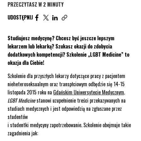
PRZECZYTASZ W 2 MINUTY
UDOSTĘPNIJ ARTYKUŁ NA FACEBOOK. STRONA O
UDOSTĘPNIJ ARTYKUŁ NA TWITTER. STRONA
UDOSTĘPNIJ ARTYKUŁ NA LINKEDIN. S
UDOSTĘPNIJ
Skopiuj link tego artykułu
Studiujesz medycynę? Chcesz być jeszcze lepszym
lekarzem lub lekarką? Szukasz okazji do zdobycia
dodatkowych kompetencji? Szkolenie „LGBT Medicine” to
okazja dla Ciebie!
Szkolenie dla przyszłych lekarzy dotyczące pracy z pacjentem
nieheteroseksualnym oraz transpłciowym odbędzie się 14-15
listopada 2015 roku na
Gdańskim Uniwersytecie Medycznym
.
LGBT Medicine
stanowi uzupełnienie treści przekazywanych na
studiach medycznych i jest odpowiedzią na zgłaszane przez
studentów
i studentki medycyny zapotrzebowanie. Szkolenie obejmuje takie
zagadnienia jak: