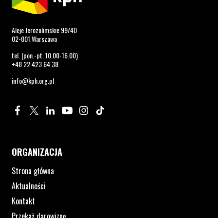
Aleje Jerozolimskie 99/40
02-001 Warszawa
tel. (pon.-pt. 10.00-16.00)
+48 22 423 64 38
info@kph.org.pl
Profil na Facebook. Strona otwiera się w nowym oknie.
Profil na Twitter. Strona otwiera się w nowym oknie.
Profil na LinkedIn. Strona otwiera się w nowym oknie.
Profil na YouTube. Strona otwiera się w nowym 
Profil na Instagram. Strona otwiera się 
Profil na Tiktok. Strona otwiera się
ORGANIZACJA
Strona główna
Aktualności
Kontakt
Przekaż darowiznę