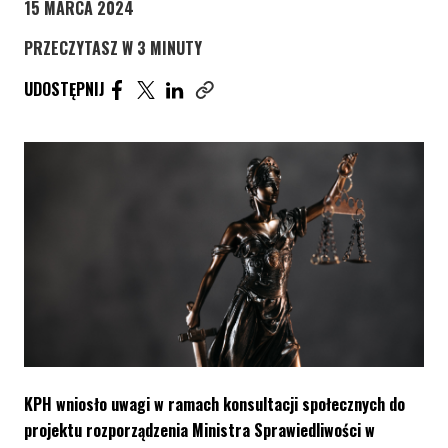
15 MARCA 2024
PRZECZYTASZ W 3 MINUTY
UDOSTĘPNIJ ARTYKUŁ NA FACEBOOK. STRONA O
UDOSTĘPNIJ ARTYKUŁ NA TWITTER. STRONA
UDOSTĘPNIJ ARTYKUŁ NA LINKEDIN. S
UDOSTĘPNIJ
Skopiuj link tego artykułu
KPH wniosło uwagi w ramach konsultacji społecznych do
projektu rozporządzenia Ministra Sprawiedliwości w