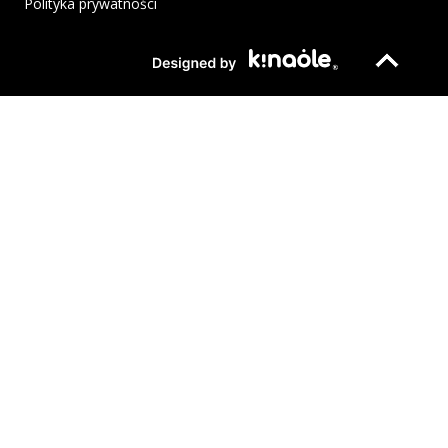
Polityka prywatności
Plik pdf otworzy się w nowym oknie lub zostanie pobrany na twoj
Strona otwiera si