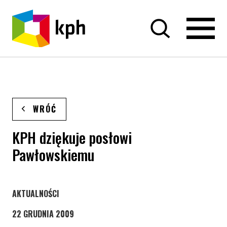
PRZEJDŹ DO TREŚCI
WRÓĆ
KPH dziękuje posłowi
Pawłowskiemu
STRONA KATEGORII WPISÓW
AKTUALNOŚCI
22 GRUDNIA 2009