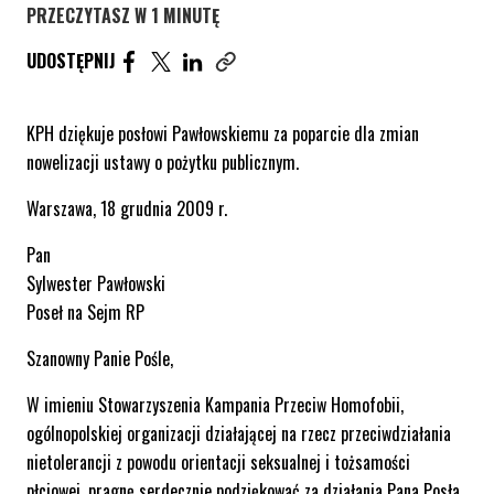
PRZECZYTASZ W 1 MINUTĘ
UDOSTĘPNIJ ARTYKUŁ NA FACEBOOK. STRONA O
UDOSTĘPNIJ ARTYKUŁ NA TWITTER. STRONA
UDOSTĘPNIJ ARTYKUŁ NA LINKEDIN. S
UDOSTĘPNIJ
Skopiuj link tego artykułu
KPH dziękuje posłowi Pawłowskiemu za poparcie dla zmian
nowelizacji ustawy o pożytku publicznym.
Warszawa, 18 grudnia 2009 r.
Pan
Sylwester Pawłowski
Poseł na Sejm RP
Szanowny Panie Pośle,
W imieniu Stowarzyszenia Kampania Przeciw Homofobii,
ogólnopolskiej organizacji działającej na rzecz przeciwdziałania
nietolerancji z powodu orientacji seksualnej i tożsamości
płciowej, pragnę serdecznie podziękować za działania Pana Posła