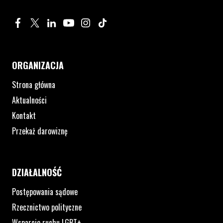
Profil na Facebook. Strona otwiera się w nowym oknie.
Profil na Twitter. Strona otwiera się w nowym oknie.
Profil na LinkedIn. Strona otwiera się w nowym oknie.
Profil na YouTube. Strona otwiera się w nowym 
Profil na Instagram. Strona otwiera się 
Profil na Tiktok. Strona otwiera się
ORGANIZACJA
Strona główna
Aktualności
Kontakt
Przekaż darowiznę
DZIAŁALNOŚĆ
Postępowania sądowe
Rzecznictwo polityczne
Wsparcie ruchu LGBT+