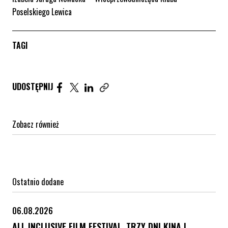
Poselskiego Lewica
TAGI
Udostępnij artykuł na Facebook. Strona otwiera się 
Udostępnij artykuł na Twitter. Strona otwiera s
Udostępnij artykuł na Linkedin. Strona otw
UDOSTĘPNIJ
Zobacz również
Ostatnio dodane
06.08.2026
ALL INCLUSIVE FILM FESTIVAL. TRZY DNI KINA I