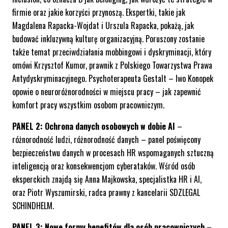
firmie oraz jakie korzyści przynoszą. Ekspertki, takie jak
Magdalena Rapacka-Wojdat i Urszula Rapacka, pokażą, jak
budować inkluzywną kulturę organizacyjną. Poruszony zostanie
także temat przeciwdziałania mobbingowi i dyskryminacji, który
omówi Krzysztof Kumor, prawnik z Polskiego Towarzystwa Prawa
Antydyskryminacyjnego. Psychoterapeuta Gestalt – Iwo Konopek
opowie o neuroróżnorodności w miejscu pracy – jak zapewnić
komfort pracy wszystkim osobom pracowniczym.
PANEL 2: Ochrona danych osobowych w dobie AI
–
różnorodność ludzi, różnorodność danych – panel poświęcony
bezpieczeństwu danych w procesach HR wspomaganych sztuczną
inteligencją oraz konsekwencjom cyberataków. Wśród osób
eksperckich znajdą się Anna Majkowska, specjalistka HR i AI,
oraz Piotr Wyszumirski, radca prawny z kancelarii SDZLEGAL
SCHINDHELM.
PANEL 3: Nowe formy benefitów dla osób pracowniczych
–