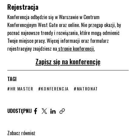
Rejestracja
Konferencja odbędzie się w Warszawie w Centrum
Konferencyjnym West Gate oraz online. Nie przegap okazji, by
poznać najnowsze trendy i rozwiązania, które mogą odmienić
Twoje miejsce pracy. Więcej informacji oraz formularz
rejestracyjny znajdziesz na
stronie konferencji.
Zapisz się na konferencję
TAGI
STRONA TAGU WPISÓW
STRONA TAGU WPISÓW
STRONA TAGU WPISÓW
#HR MASTER
#KONFERENCJA
#MATRONAT
Udostępnij artykuł na Facebook. Strona otwiera się 
Udostępnij artykuł na Twitter. Strona otwiera s
Udostępnij artykuł na Linkedin. Strona otw
UDOSTĘPNIJ
Zobacz również