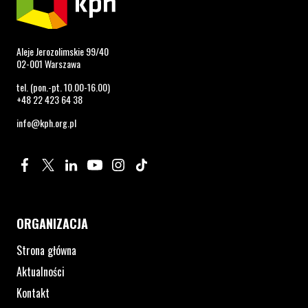
Aleje Jerozolimskie 99/40
02-001 Warszawa
tel. (pon.-pt. 10.00-16.00)
+48 22 423 64 38
info@kph.org.pl
Profil na Facebook. Strona otwiera się w nowym oknie.
Profil na Twitter. Strona otwiera się w nowym oknie.
Profil na LinkedIn. Strona otwiera się w nowym oknie.
Profil na YouTube. Strona otwiera się w nowym 
Profil na Instagram. Strona otwiera się 
Profil na Tiktok. Strona otwiera się
ORGANIZACJA
Strona główna
Aktualności
Kontakt