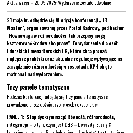
Aktualizacja – 20.05.2025: Wydarzenie zostało odwołane
21 maja br. odbędzie się VI edycja konferencji „HR
Master”, organizowanej przez Portal Kadrowy, pod hasłem
„Równowaga w różnorodności. Jak przepisy mogą
kształtować środowisko pracy”. To wydarzenie dla osób
liderskich i menadżerskich HR, które chcą poznać
najlepsze praktyki oraz aktualne regulacje wpływające na
zarządzanie różnorodnością w zespołach. KPH objęło
matronat nad wydarzeniem.
Trzy panele tematyczne
Podczas konferencji odbędą się trzy panele tematyczne
prowadzone przez doświadczone osoby eksperckie:
PANEL 1:
Stop dyskryminacji! Równość, różnorodność,
integracja
– o tym, czym jest DEIB – Diversity, Equity &
Inclusion, co oznacza B jak belonging, jak wdrożyć te strategie w