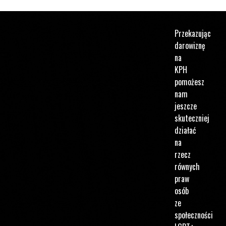
Przekazując
darowiznę
na
KPH
pomożesz
nam
jeszcze
skuteczniej
działać
na
rzecz
równych
praw
osób
ze
społeczności