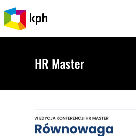
PRZEJDŹ DO TREŚCI
HR Master
[Wydarzenie odwołane] Konferencja HR Master „R