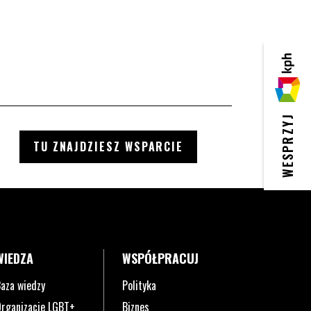
KPH
WESPRZYJ
TU ZNAJDZIESZ WSPARCIE
WIEDZA
WSPÓŁPRACUJ
aza wiedzy
Polityka
rganizacje LGBT+
Biznes