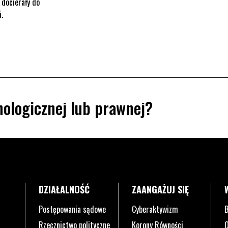
 docierały do
i.
ologicznej lub prawnej?
DZIAŁALNOŚĆ
ZAANGAŻUJ SIĘ
Postępowania sądowe
Cyberaktywizm
B
Rzecznictwo polityczne
Korony Równości
O