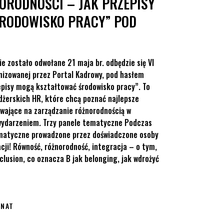
RODNOŚCI – JAK PRZEPISY
RODOWISKO PRACY” POD
e zostało odwołane 21 maja br. odbędzie się VI
nizowanej przez Portal Kadrowy, pod hasłem
pisy mogą kształtować środowisko pracy”. To
dżerskich HR, które chcą poznać najlepsze
ywające na zarządzanie różnorodnością w
wydarzeniem. Trzy panele tematyczne Podczas
tematyczne prowadzone przez doświadczone osoby
cji! Równość, różnorodność, integracja – o tym,
nclusion, co oznacza B jak belonging, jak wdrożyć
NAT