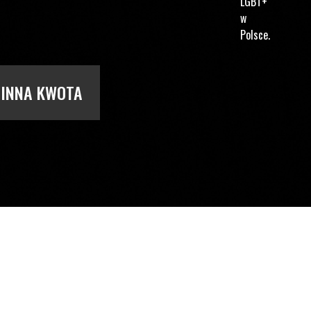
LGBT+
w
Polsce.
INNA KWOTA