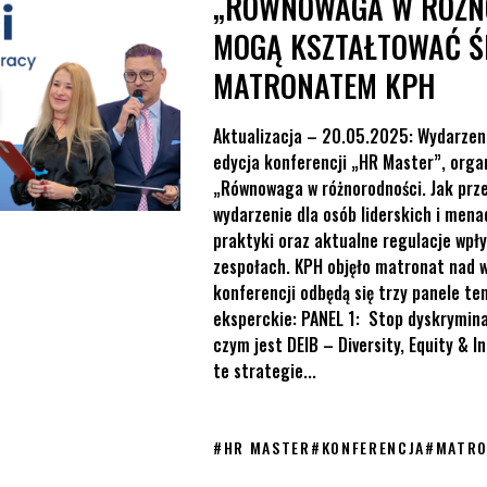
„RÓWNOWAGA W RÓŻNO
MOGĄ KSZTAŁTOWAĆ Ś
MATRONATEM KPH
Aktualizacja – 20.05.2025: Wydarzeni
edycja konferencji „HR Master”, orga
„Równowaga w różnorodności. Jak prze
wydarzenie dla osób liderskich i mena
praktyki oraz aktualne regulacje wpł
zespołach. KPH objęło matronat nad 
konferencji odbędą się trzy panele 
eksperckie: PANEL 1: Stop dyskrymina
czym jest DEIB – Diversity, Equity & I
te strategie...
#
HR MASTER
#
KONFERENCJA
#
MATRO