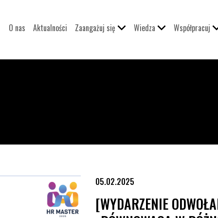
O nas
Aktualności
Zaangażuj się
Wiedza
Współpracuj
ównowaga w różnorodności – jak przepisy mogą kształtować środow
05.02.2025
[WYDARZENIE ODWOŁA