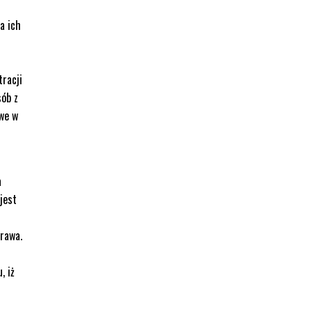
a ich
tracji
sób z
owe w
a
jest
prawa.
, iż
i