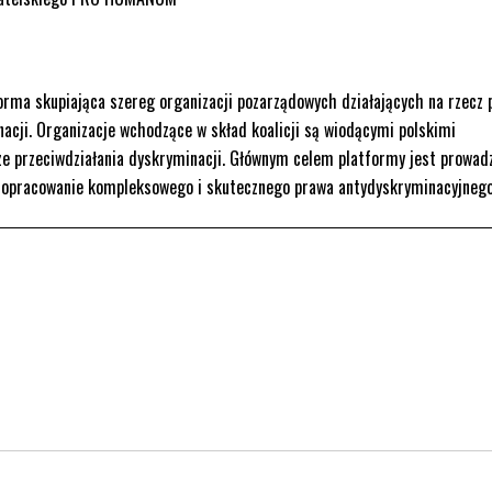
orma skupiająca szereg organizacji pozarządowych działających na rzecz 
acji. Organizacje wchodzące w skład koalicji są wiodącymi polskimi
ze przeciwdziałania dyskryminacji. Głównym celem platformy jest prowad
 opracowanie kompleksowego i skutecznego prawa antydyskryminacyjnego
rona otwiera się w nowym oknie.
. Strona otwiera się w nowym oknie.
kedin. Strona otwiera się w nowym oknie.