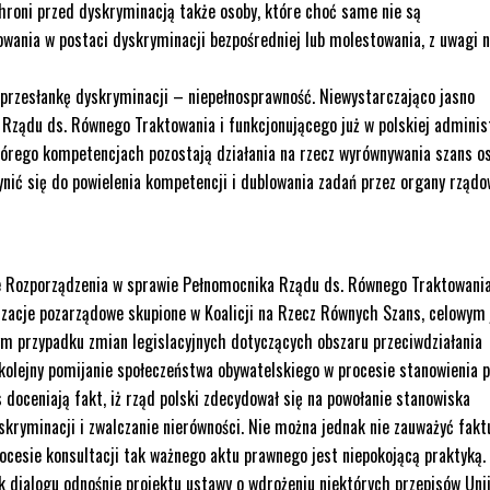
chroni przed dyskryminacją także osoby, które choć same nie są
ania w postaci dyskryminacji bezpośredniej lub molestowania, z uwagi n
przesłankę dyskryminacji – niepełnosprawność. Niewystarczająco jasno
Rządu ds. Równego Traktowania i funkcjonującego już w polskiej adminis
órego kompetencjach pozostają działania na rzecz wyrównywania szans o
ynić się do powielenia kompetencji i dublowania zadań przez organy rząd
nie Rozporządzenia w sprawie Pełnomocnika Rządu ds. Równego Traktowani
izacje pozarządowe skupione w Koalicji na Rzecz Równych Szans, celowym 
m przypadku zmian legislacyjnych dotyczących obszaru przeciwdziałania
kolejny pomijanie społeczeństwa obywatelskiego w procesie stanowienia 
doceniają fakt, iż rząd polski zdecydował się na powołanie stanowiska
kryminacji i zwalczanie nierówności. Nie można jednak nie zauważyć faktu
ocesie konsultacji tak ważnego aktu prawnego jest niepokojącą praktyką.
dialogu odnośnie projektu ustawy o wdrożeniu niektórych przepisów Uni