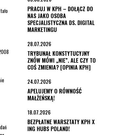
PRACUJ W KPH – DOŁĄCZ DO
tało
NAS JAKO OSOBA
SPECJALISTYCZNA DS. DIGITAL
MARKETINGU
28.07.2026
 2008
TRYBUNAŁ KONSTYTUCYJNY
ZNÓW MÓWI „NIE”. ALE CZY TO
COŚ ZMIENIA? [OPINIA KPH]
nie
24.07.2026
APELUJEMY O RÓWNOŚĆ
MAŁŻEŃSKĄ!
18.07.2026
BEZPŁATNE WARSZTATY KPH X
adań
ING HUBS POLAND!
 na