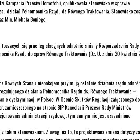
dzi Kampania Przeciw Homofobii, opublikowała stanowisko w sprawie
resu działań Pełnomocnika Rządu ds Równego Traktowania. Stanowisko zos
az Min. Michała Boniego.
 toczących się prac legislacyjnych odnośnie zmiany Rozporządzenia Rady
omocnika Rządu do spraw Równego Traktowania (Dz. U. z dnia 30 kwietnia
ecz Równych Szans z niepokojem przyjmują ostatnie działania rządu odnoś
regulującego działania Pełnomocnika Rządu ds. Równego Traktowania –
anie dyskryminacji w Polsce. W Ocenie Skutków Regulacji załączonego do
br. zamieszczonego na stronie BIP Kancelarii Prezesa Rady Ministrów
nkcjonowania administracji rządowej, tym samym nie jest uzasadnione
ć z takim stanowiskiem. Z uwagi na to, że projektowana zmiana dotyczy z
 a organizacje pozarządowe są jego głównym partnerem w codziennej pracy