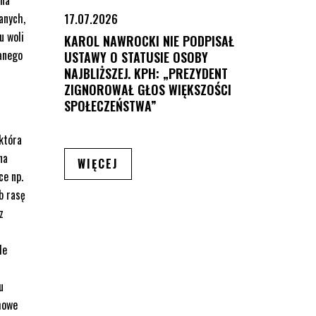
anych,
17.07.2026
u woli
KAROL NAWROCKI NIE PODPISAŁ
wanego
USTAWY O STATUSIE OSOBY
NAJBLIŻSZEJ. KPH: „PREZYDENT
ZIGNOROWAŁ GŁOS WIĘKSZOŚCI
SPOŁECZEŃSTWA”
która
na
ARTYKUŁÓW
WIĘCEJ
ce np.
b rasę
z
de
u
mowe