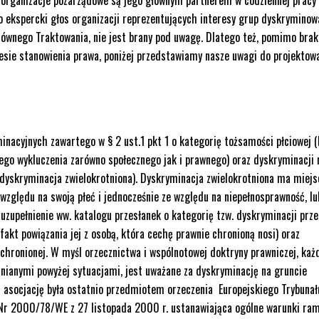
o ekspercki głos organizacji reprezentujących interesy grup dyskryminow
Równego Traktowania, nie jest brany pod uwagę. Dlatego też, pomimo brak
cesie stanowienia prawa, poniżej przedstawiamy nasze uwagi do projekto
inacyjnych zawartego w § 2 ust.1 pkt 1 o kategorię tożsamości płciowej (
go wykluczenia zarówno społecznego jak i prawnego) oraz dyskryminacji 
(dyskryminacja zwielokrotniona). Dyskryminacja zwielokrotniona ma miejs
e względu na swoją płeć i jednocześnie ze względu na niepełnosprawność, lu
uzupełnienie ww. katalogu przesłanek o kategorię tzw. dyskryminacji prze
fakt powiązania jej z osobą, która cechę prawnie chronioną nosi) oraz
chronionej. W myśl orzecznictwa i wspólnotowej doktryny prawniczej, każ
ianymi powyżej sytuacjami, jest uważane za dyskryminację na gruncie
 asocjację była ostatnio przedmiotem orzeczenia Europejskiego Trybunał
 Nr 2000/78/WE z 27 listopada 2000 r. ustanawiająca ogólne warunki ra