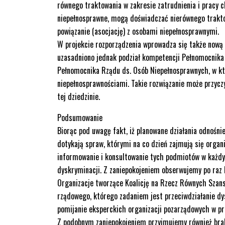
równego traktowania w zakresie zatrudnienia i pracy 
niepełnosprawne, mogą doświadczać nierównego traktow
powiązanie (asocjację) z osobami niepełnosprawnymi.
W projekcie rozporządzenia wprowadza się także nową 
uzasadniono jednak podział kompetencji Pełnomocnika 
Pełnomocnika Rządu ds. Osób Niepełnosprawnych, w kt
niepełnosprawnościami. Takie rozwiązanie może przycz
tej dziedzinie.
Podsumowanie
Biorąc pod uwagę fakt, iż planowane działania odnoś
dotykają spraw, którymi na co dzień zajmują się organ
informowanie i konsultowanie tych podmiotów w każdy
dyskryminacji. Z zaniepokojeniem obserwujemy po raz 
Organizacje tworzące Koalicję na Rzecz Równych Szans 
rządowego, którego zadaniem jest przeciwdziałanie dys
pomijanie eksperckich organizacji pozarządowych w pr
Z podobnym zaniepokojeniem przyjmujemy również brak 