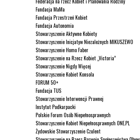
Federacja na rzecz Kobiet i Planowania Rodziny
Fundacja MaMa
Fundacja Przestrzeń Kobiet
Fundacja Autonomia
Stowarzyszenie Aktywne Kobiety
Stowarzyszenie Inicjatyw Niezależnych MIKUSZEWO
Stowarzyszenie Homo Faber
Stowarzyszenie na Rzecz Kobiet „Victoria”
Stowarzyszenie Nigdy Więcej
Stowarzyszenie Kobiet Konsola
FORUM 50+
Fundacja TUS
Stowarzyszenie Interwencji Prawnej
Instytut Podkarpacki
Polskie Forum Osób Niepełnosprawnych
Stowarzyszenie Kobiet Niepełnosprawnych ONE.PL
Żydowskie Stowarzyszenie Czulent
Stowarzyszenie na Rzecz Rozwoju Społeczeństwa O