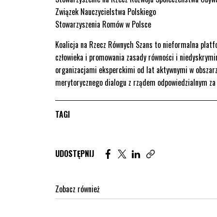
Związek Nauczycielstwa Polskiego
Stowarzyszenia Romów w Polsce
Koalicja na Rzecz Równych Szans to nieformalna platf
człowieka i promowania zasady równości i niedyskrymin
organizacjami eksperckimi od lat aktywnymi w obszar
merytorycznego dialogu z rządem odpowiedzialnym za
TAGI
Udostępnij artykuł na Facebook. St
Udostępnij artykuł na Twitter
Udostępnij artykuł na Lin
UDOSTĘPNIJ
Zobacz również