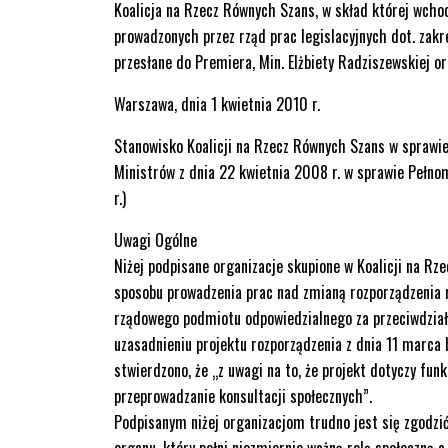
Koalicja na Rzecz Równych Szans, w skład której wcho
prowadzonych przez rząd prac legislacyjnych dot. zak
przesłane do Premiera, Min. Elżbiety Radziszewskiej or
Warszawa, dnia 1 kwietnia 2010 r.
Stanowisko Koalicji na Rzecz Równych Szans w sprawie
Ministrów z dnia 22 kwietnia 2008 r. w sprawie Pełn
r.)
Uwagi Ogólne
Niżej podpisane organizacje skupione w Koalicji na Rz
sposobu prowadzenia prac nad zmianą rozporządzenia 
rządowego podmiotu odpowiedzialnego za przeciwdział
uzasadnieniu projektu rozporządzenia z dnia 11 marca 
stwierdzono, że „z uwagi na to, że projekt dotyczy fu
przeprowadzanie konsultacji społecznych”.
Podpisanym niżej organizacjom trudno jest się zgodzi
organu, który pełni niezmiernie ważną rolę społeczną