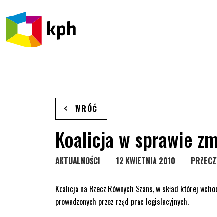
PRZEJDŹ DO TREŚCI
WRÓĆ
Koalicja w sprawie zm
STRONA KATEGORII WPISÓW
AKTUALNOŚCI
12 KWIETNIA 2010
PRZECZ
Koalicja na Rzecz Równych Szans, w skład której wcho
prowadzonych przez rząd prac legislacyjnych.