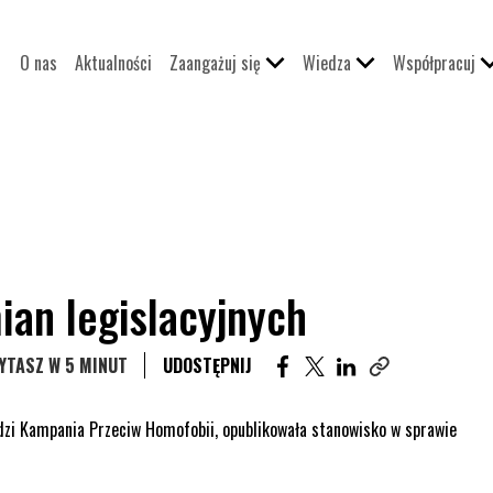
O nas
Aktualności
Zaangażuj się
Wiedza
Współpracuj
ian legislacyjnych
UDOSTĘPNIJ ARTYKUŁ NA 
UDOSTĘPNIJ ARTYKUŁ 
UDOSTĘPNIJ ARTY
YTASZ W 5 MINUT
UDOSTĘPNIJ
Skopiuj link tego
dzi Kampania Przeciw Homofobii, opublikowała stanowisko w sprawie