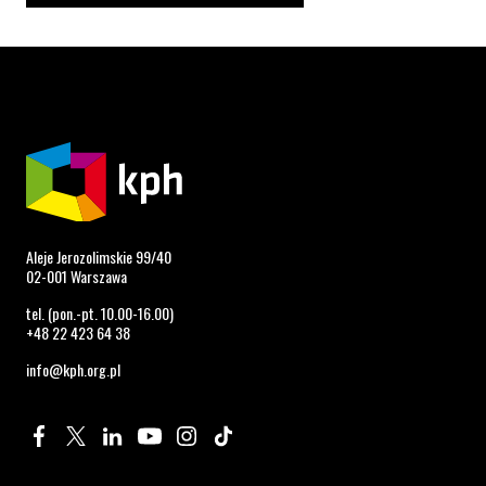
Aleje Jerozolimskie 99/40
02-001 Warszawa
tel. (pon.-pt. 10.00-16.00)
+48 22 423 64 38
info@kph.org.pl
Profil na Facebook. Strona otwiera się w nowym oknie.
Profil na Twitter. Strona otwiera się w nowym oknie.
Profil na LinkedIn. Strona otwiera się w nowym oknie.
Profil na YouTube. Strona otwiera się w nowym 
Profil na Instagram. Strona otwiera się 
Profil na Tiktok. Strona otwiera się