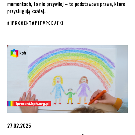
momentach, to nie przywilej – to podstawowe prawa, które
przysługują każdej...
#
1PROCENT
#
PIT
#
PODATKI
Twoje 1,5% podatku ma ogromną moc – zmienia życie wielu ludz
27.02.2025