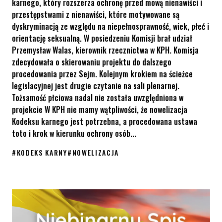
karnego, który rozszerza ochronę przed mową nienawiści i
przestępstwami z nienawiści, które motywowane są
dyskryminacją ze względu na niepełnosprawność, wiek, płeć i
orientację seksualną. W posiedzeniu Komisji brał udział
Przemysław Walas, kierownik rzecznictwa w KPH. Komisja
zdecydowała o skierowaniu projektu do dalszego
procedowania przez Sejm. Kolejnym krokiem na ścieżce
legislacyjnej jest drugie czytanie na sali plenarnej.
Tożsamość płciowa nadal nie została uwzględniona w
projekcie W KPH nie mamy wątpliwości, że nowelizacja
Kodeksu karnego jest potrzebna, a procedowana ustawa
toto i krok w kierunku ochrony osób...
#
KODEKS KARNY
#
NOWELIZACJA
Będzie drugie czytanie nowelizacji Kodeksu karnego! W projekc