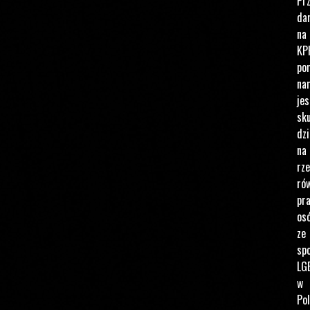
Pr
da
na
KP
po
na
jes
sku
dzi
na
rz
ró
pr
os
ze
spo
LG
w
Pol