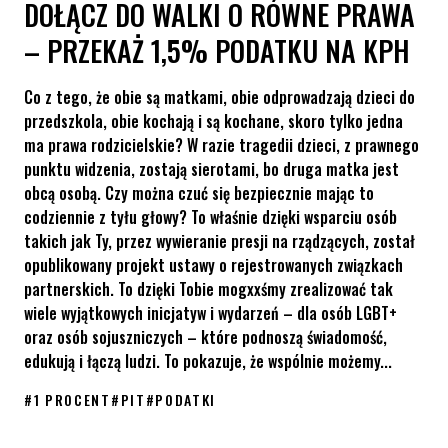
DOŁĄCZ DO WALKI O RÓWNE PRAWA
– PRZEKAŻ 1,5% PODATKU NA KPH
Co z tego, że obie są matkami, obie odprowadzają dzieci do
przedszkola, obie kochają i są kochane, skoro tylko jedna
ma prawa rodzicielskie? W razie tragedii dzieci, z prawnego
punktu widzenia, zostają sierotami, bo druga matka jest
obcą osobą. Czy można czuć się bezpiecznie mając to
codziennie z tyłu głowy? To właśnie dzięki wsparciu osób
takich jak Ty, przez wywieranie presji na rządzących, został
opublikowany projekt ustawy o rejestrowanych związkach
partnerskich. To dzięki Tobie mogxxśmy zrealizować tak
wiele wyjątkowych inicjatyw i wydarzeń – dla osób LGBT+
oraz osób sojuszniczych – które podnoszą świadomość,
edukują i łączą ludzi. To pokazuje, że wspólnie możemy...
#
1 PROCENT
#
PIT
#
PODATKI
Dołącz do walki o równe prawa – przekaż 1,5% podatku na KPH