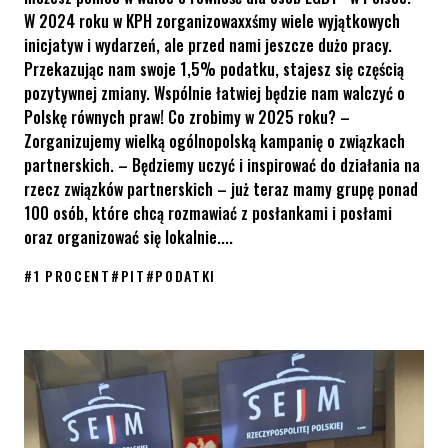
W 2024 roku w KPH zorganizowaxxśmy wiele wyjątkowych
inicjatyw i wydarzeń, ale przed nami jeszcze dużo pracy.
Przekazując nam swoje 1,5% podatku, stajesz się częścią
pozytywnej zmiany. Wspólnie łatwiej będzie nam walczyć o
Polskę równych praw! Co zrobimy w 2025 roku? –
Zorganizujemy wielką ogólnopolską kampanię o związkach
partnerskich. – Będziemy uczyć i inspirować do działania na
rzecz związków partnerskich – już teraz mamy grupę ponad
100 osób, które chcą rozmawiać z posłankami i posłami
oraz organizować się lokalnie....
#
1 PROCENT
#
PIT
#
PODATKI
Dołącz do walki o równe prawa – przekaż 1,5% podatku na KPH