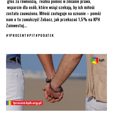
głos za równością, realna pomoc w zmianie prawa,
wsparcie dla osób, które wciąż czekają, by ich miłość
została zauważona. Miłość zasługuje na uznanie – pomóż
nam o to zawalczyć! Zobacz, jak przekazać 1,5% na KPH
Zainwestuj...
#
1PROCENT
#
PIT
#
PODATEK
Miłość zasługuje na uznanie. Przekaż 1,5% podatku na KPH!