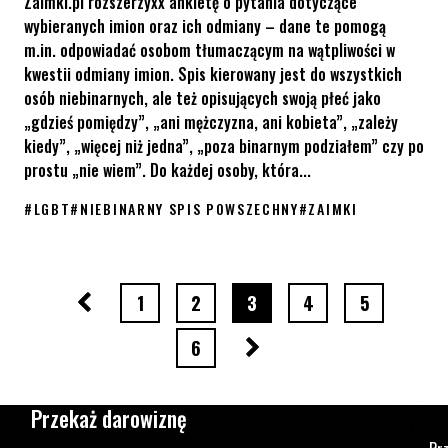
Zaimki.pl rozszerzyxx ankietę o pytania dotyczące
wybieranych imion oraz ich odmiany – dane te pomogą
m.in. odpowiadać osobom tłumaczącym na wątpliwości w
kwestii odmiany imion. Spis kierowany jest do wszystkich
osób niebinarnych, ale też opisujących swoją płeć jako
„gdzieś pomiędzy”, „ani mężczyzna, ani kobieta”, „zależy
kiedy”, „więcej niż jedna”, „poza binarnym podziałem” czy po
prostu „nie wiem”. Do każdej osoby, która...
#
LGBT
#
NIEBINARNY SPIS POWSZECHNY
#
ZAIMKI
Weź udział w Niebinarnym Spisie Powszechnym!
Poprzednia strona
strona numer
strona numer
strona numer
strona numer
strona num
1
2
3
4
5
Następna strona
strona numer
6
Przekaż darowiznę