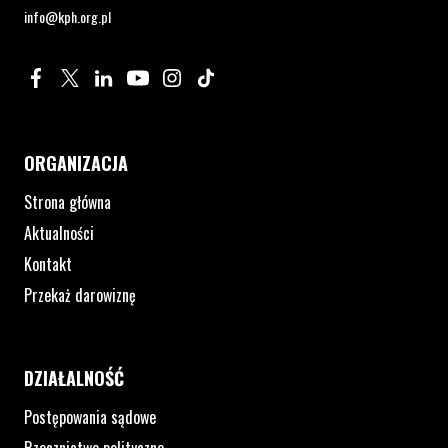
info@kph.org.pl
Profil na Facebook. Strona otwiera się w nowym oknie.
Profil na Twitter. Strona otwiera się w nowym oknie.
Profil na LinkedIn. Strona otwiera się w nowym oknie.
Profil na YouTube. Strona otwiera się w nowym 
Profil na Instagram. Strona otwiera się 
Profil na Tiktok. Strona otwiera się
ORGANIZACJA
Strona główna
Aktualności
Kontakt
Przekaż darowiznę
DZIAŁALNOŚĆ
Postępowania sądowe