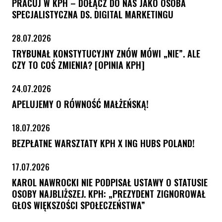
PRACUJ W KPH – DOŁĄCZ DO NAS JAKO OSOBA
SPECJALISTYCZNA DS. DIGITAL MARKETINGU
28.07.2026
TRYBUNAŁ KONSTYTUCYJNY ZNÓW MÓWI „NIE”. ALE
CZY TO COŚ ZMIENIA? [OPINIA KPH]
24.07.2026
APELUJEMY O RÓWNOŚĆ MAŁŻEŃSKĄ!
18.07.2026
BEZPŁATNE WARSZTATY KPH X ING HUBS POLAND!
17.07.2026
KAROL NAWROCKI NIE PODPISAŁ USTAWY O STATUSIE
OSOBY NAJBLIŻSZEJ. KPH: „PREZYDENT ZIGNOROWAŁ
GŁOS WIĘKSZOŚCI SPOŁECZEŃSTWA”