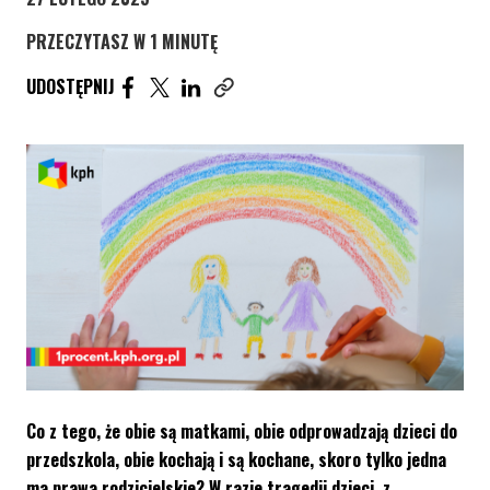
PRZECZYTASZ W 1 MINUTĘ
UDOSTĘPNIJ ARTYKUŁ NA FACEBOOK. STRONA O
UDOSTĘPNIJ ARTYKUŁ NA TWITTER. STRONA
UDOSTĘPNIJ ARTYKUŁ NA LINKEDIN. S
UDOSTĘPNIJ
Skopiuj link tego artykułu
Co z tego, że obie są matkami, obie odprowadzają dzieci do
przedszkola, obie kochają i są kochane, skoro tylko jedna
ma prawa rodzicielskie? W razie tragedii dzieci, z