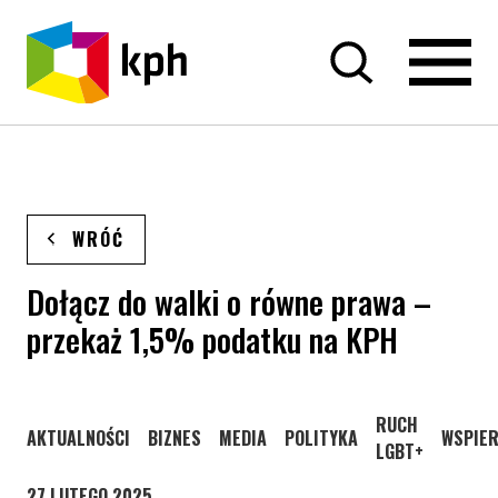
PRZEJDŹ DO TREŚCI
WRÓĆ
Dołącz do walki o równe prawa –
przekaż 1,5% podatku na KPH
STRONA KATEGO
RUCH
STRONA KATEGORII WPISÓW
STRONA KATEGORII WPISÓW
STRONA KATEGORII WPISÓW
STRONA KATEGORII WPISÓW
STRONA
AKTUALNOŚCI
BIZNES
MEDIA
POLITYKA
WSPIER
LGBT+
27 LUTEGO 2025