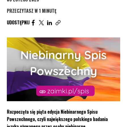
PRZECZYTASZ W 1 MINUTĘ
UDOSTĘPNIJ ARTYKUŁ NA FACEBOOK. STRONA O
UDOSTĘPNIJ ARTYKUŁ NA TWITTER. STRONA
UDOSTĘPNIJ ARTYKUŁ NA LINKEDIN. S
UDOSTĘPNIJ
Skopiuj link tego artykułu
Rozpoczęła się piąta edycja Niebinarnego Spisu
Powszechnego, czyli największego polskiego badania
języka używanego przez osoby niebinarne.