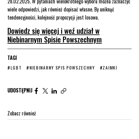
28.02.2025. W pytaniach wielokrotnego wyboru można zaznaczyć
wiele odpowiedzi, jak również dopisać własne. By uniknąć
tendencyjności, kolejność propozycji jest losowa.
Dowiedz się więcej i weź udział w
Niebinarnym Spisie Powszechnym
TAGI
STRONA TAGU WPISÓW
STRONA TAGU WPISÓW
STRONA TAGU WP
#LGBT
#NIEBINARNY SPIS POWSZECHNY
#ZAIMKI
Udostępnij artykuł na Facebook. Strona otwiera się 
Udostępnij artykuł na Twitter. Strona otwiera s
Udostępnij artykuł na Linkedin. Strona otw
UDOSTĘPNIJ
Zobacz również