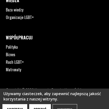
WIEDZA
Baza wiedzy
Organizacje LGBT+
WSPÓŁPRACUJ
Polityka
Biznes
Ruch LGBT+
Matronaty
Copyright © 2026 Kampania Przeciw Homofobii
Używamy ciasteczek, aby zapewnić najlepszą jakość
Polityka prywatności
korzystania z naszej witryny.
Plik pdf otworzy się w nowym oknie lub zostanie pobrany na twoj
Strona otwiera si