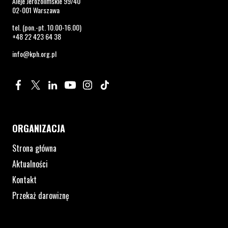
Aleje Jerozolimskie 99/40
02-001 Warszawa
tel. (pon.-pt. 10.00-16.00)
+48 22 423 64 38
info@kph.org.pl
Profil na Facebook. Strona otwiera się w nowym oknie.
Profil na Twitter. Strona otwiera się w nowym oknie.
Profil na LinkedIn. Strona otwiera się w nowym oknie.
Profil na YouTube. Strona otwiera się w nowym 
Profil na Instagram. Strona otwiera się 
Profil na Tiktok. Strona otwiera się
ORGANIZACJA
Strona główna
Aktualności
Kontakt
Przekaż darowiznę