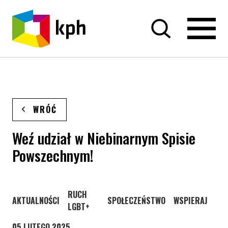
PRZEJDŹ DO TREŚCI
WRÓĆ
Weź udział w Niebinarnym Spisie
Powszechnym!
STRONA KATEGORII WPISÓW
RUCH
STRONA KATEGORII WPISÓW
STRONA KATEGORII WPISÓW
STRONA KATEGO
AKTUALNOŚCI
SPOŁECZEŃSTWO
WSPIERAJ
LGBT+
05 LUTEGO 2025