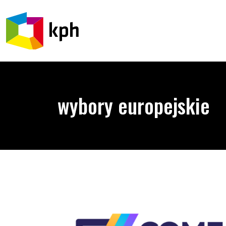
PRZEJDŹ DO TREŚCI
wybory europejskie
Come Out 4 Europe – kampania skierowana do osó