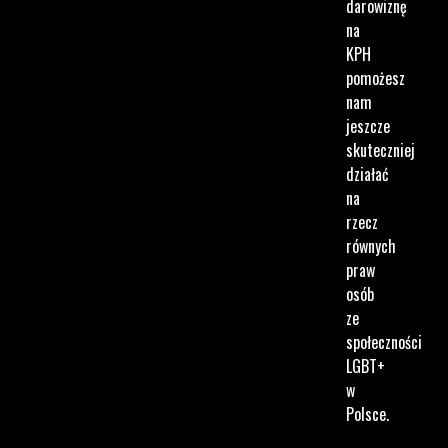
darowiznę
na
KPH
pomożesz
nam
jeszcze
skuteczniej
działać
na
rzecz
równych
praw
osób
ze
społeczności
LGBT+
w
Polsce.