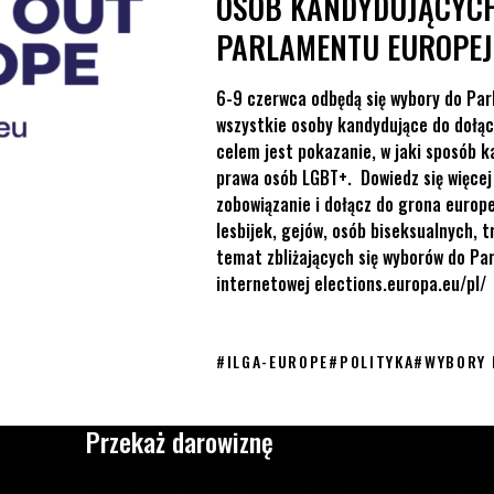
OSÓB KANDYDUJĄCYC
PARLAMENTU EUROPEJ
6-9 czerwca odbędą się wybory do Pa
wszystkie osoby kandydujące do dołąc
celem jest pokazanie, w jaki sposób k
prawa osób LGBT+. Dowiedz się więce
zobowiązanie i dołącz do grona europe
lesbijek, gejów, osób biseksualnych, t
temat zbliżających się wyborów do Pa
internetowej elections.europa.eu/pl/
#
ILGA-EUROPE
#
POLITYKA
#
WYBORY 
Przekaż darowiznę