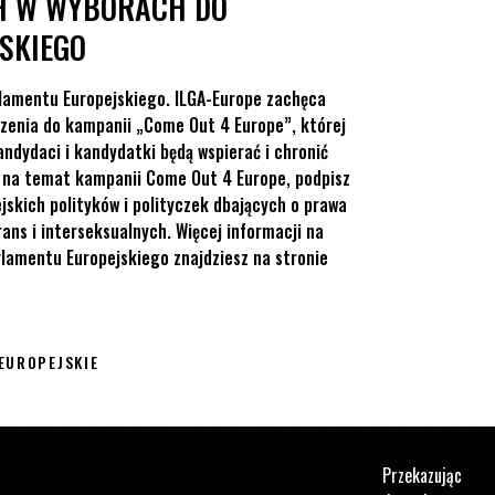
H W WYBORACH DO
SKIEGO
rlamentu Europejskiego. ILGA-Europe zachęca
zenia do kampanii „Come Out 4 Europe”, której
andydaci i kandydatki będą wspierać i chronić
j na temat kampanii Come Out 4 Europe, podpisz
jskich polityków i polityczek dbających o prawa
rans i interseksualnych. Więcej informacji na
rlamentu Europejskiego znajdziesz na stronie
EUROPEJSKIE
Przekazując