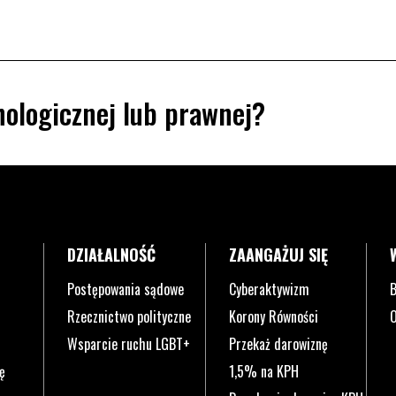
ologicznej lub prawnej?
DZIAŁALNOŚĆ
ZAANGAŻUJ SIĘ
Postępowania sądowe
Cyberaktywizm
B
Rzecznictwo polityczne
Korony Równości
O
Wsparcie ruchu LGBT+
Przekaż darowiznę
ę
1,5% na KPH