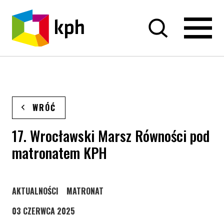
PRZEJDŹ DO TREŚCI
WRÓĆ
17. Wrocławski Marsz Równości pod
matronatem KPH
STRONA KATEGORII WPISÓW
STRONA KATEGORII WPISÓW
AKTUALNOŚCI
MATRONAT
03 CZERWCA 2025