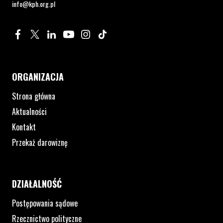
info@kph.org.pl
Profil na Facebook. Strona otwiera się w nowym oknie.
Profil na Twitter. Strona otwiera się w nowym oknie.
Profil na LinkedIn. Strona otwiera się w nowym oknie.
Profil na YouTube. Strona otwiera się w nowym 
Profil na Instagram. Strona otwiera się 
Profil na Tiktok. Strona otwiera się
ORGANIZACJA
Strona główna
Aktualności
Kontakt
Przekaż darowiznę
DZIAŁALNOŚĆ
Postępowania sądowe
Rzecznictwo polityczne