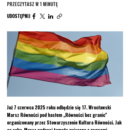
PRZECZYTASZ W 1 MINUTĘ
UDOSTĘPNIJ ARTYKUŁ NA FACEBOOK. STRONA O
UDOSTĘPNIJ ARTYKUŁ NA TWITTER. STRONA
UDOSTĘPNIJ ARTYKUŁ NA LINKEDIN. S
UDOSTĘPNIJ
Skopiuj link tego artykułu
Już 7 czerwca 2025 roku odbędzie się 17. Wrocławski
Marsz Równości pod hasłem „Równości bez granic”
organizowany przez Stowarzyszenie Kultura Równości. Jak