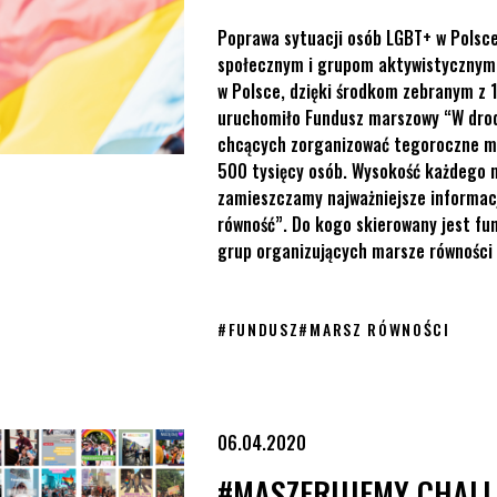
Poprawa sytuacji osób LGBT+ w Polsce 
społecznym i grupom aktywistycznym.
w Polsce, dzięki środkom zebranym 
uruchomiło Fundusz marszowy “W drod
chcących zorganizować tegoroczne ma
500 tysięcy osób. Wysokość każdego m
zamieszczamy najważniejsze informa
równość”. Do kogo skierowany jest fun
grup organizujących marsze równości w
#
FUNDUSZ
#
MARSZ RÓWNOŚCI
06.04.2020
#MASZERUJEMY CHALL