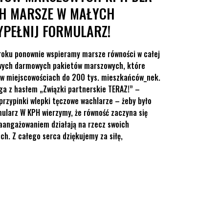
H MARSZE W MAŁYCH
YPEŁNIJ FORMULARZ!
oku ponownie wspieramy marsze równości w całej
owych darmowych pakietów marszowych, które
 w miejscowościach do 200 tys. mieszkańców_nek.
ga z hasłem „Związki partnerskie TERAZ!” –
przypinki wlepki tęczowe wachlarze – żeby było
mularz W KPH wierzymy, że równość zaczyna się
zaangażowaniem działają na rzecz swoich
h. Z całego serca dziękujemy za siłę,