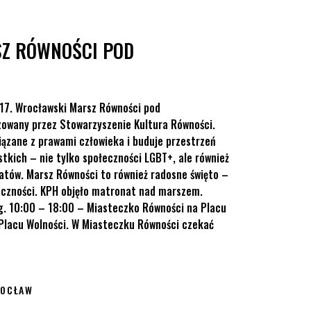
SZ RÓWNOŚCI POD
 17. Wrocławski Marsz Równości pod
zowany przez Stowarzyszenie Kultura Równości.
iązane z prawami człowieka i buduje przestrzeń
tkich – nie tylko społeczności LGBT+, ale również
latów. Marsz Równości to również radosne święto –
doczności. KPH objęło matronat nad marszem.
g. 10:00 – 18:00 – Miasteczko Równości na Placu
 Placu Wolności. W Miasteczku Równości czekać
OCŁAW