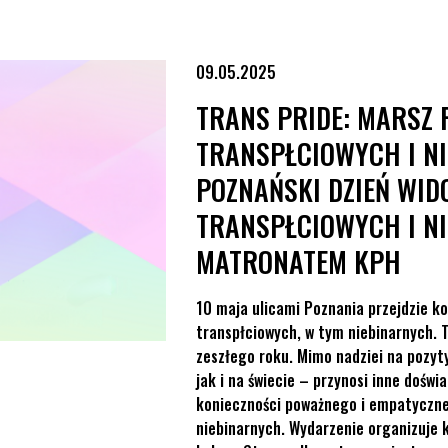
 i Niebinarnych oraz Poznański Dzień Widoczności Osób Transpłcio
09.05.2025
TRANS PRIDE: MARSZ
TRANSPŁCIOWYCH I N
POZNAŃSKI DZIEŃ WID
TRANSPŁCIOWYCH I N
MATRONATEM KPH
10 maja ulicami Poznania przejdzie k
transpłciowych, w tym niebinarnych. 
zeszłego roku. Mimo nadziei na pozyt
jak i na świecie – przynosi inne doś
konieczności poważnego i empatyczne
niebinarnych. Wydarzenie organizuje 