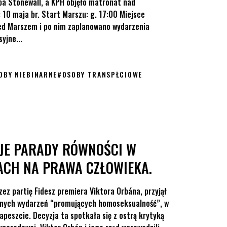
pa Stonewall, a KPH objęło matronat nad
10 maja br. Start Marszu: g. 17:00 Miejsce
zed Marszem i po nim zaplanowano wydarzenia
yjne...
OBY NIEBINARNE
#
OSOBY TRANSPŁCIOWE
JE PARADY RÓWNOŚCI W
ACH NA PRAWA CZŁOWIEKA.
ez partię Fidesz premiera Viktora Orbána, przyjął
cznych wydarzeń “promujących homoseksualność”, w
peszcie. Decyzja ta spotkała się z ostrą krytyką