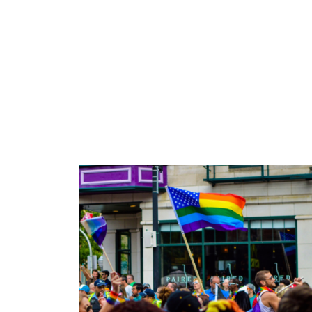
Rząd Orbána zakazuje Parady Równości w Budapesz