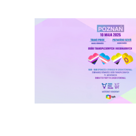
TRANS PRIDE: Marsz Równości Osób Transpłciowych