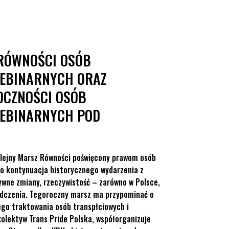
wych i Niebinarnych pod matronatem KPH
 RÓWNOŚCI OSÓB
IEBINARNYCH ORAZ
OCZNOŚCI OSÓB
IEBINARNYCH POD
olejny Marsz Równości poświęcony prawom osób
To kontynuacja historycznego wydarzenia z
ywne zmiany, rzeczywistość – zarówno w Polsce,
wiadczenia. Tegoroczny marsz ma przypominać o
go traktowania osób transpłciowych i
kolektyw Trans Pride Polska, współorganizuje