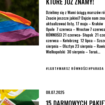
KTÓRE JUŻ ZNAMY!
Dzielimy się z Wami ściągą marszów ró
Znacie jeszcze jakieś? Dajcie nam zn
aktualizować listę. 17 maja – Kraków
Opole 7 czerwca – Wrocław 7 czerwc
RÓWNOŚCI 21 czerwca- Słupsk 21 cze
czerwca – Kołobrzeg 12 lipca – Szcze
sierpnia – Olsztyn 23 sierpnia – Rawi
Wielkopolski 30 sierpnia – Toruń...
#
LGBT
#
MARSZ RÓWNOŚCI
#
PARADA
rganizujących marsze w małych miejscowościach. Wypełnij formula
08.07.2025
15 DARMOWYCH PAKI