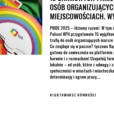
OSÓB ORGANIZUJĄCYC
MIEJSCOWOŚCIACH. W
PRIDE 2025 – Idziemy razem! W tym r
Polsce! KPH przygotowało 15 wyjątk
trafią do osób organizujących marsze
Co znajduje się w paczce? tęczowa fla
gotowa do zawieszenia na platformie 
barwnie i z rozmachem! Uzupełnij for
lokalnie – od osób, które z odwagą i 
społeczności w miastach i miasteczkac
determinację i ogrom pracy,...
#
LGBT
#
MARSZ RÓWNOŚCI