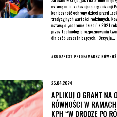
zarówno w kraju, jak i na arenie międz
ustawę m.in. zakazującą organizacji P
konieczność ochrony dzieci przed „s
tradycyjnych wartości rodzinnych. No
ustawą o „ochronie dzieci” z 2021 ro
przez technologie rozpoznawania twa
dla osób uczestniczących. Decyzja...
#
BUDAPEST PRIDE
#
MARSZ RÓWNOŚ
w ramach Funduszu marszowego KPH “W drodze po równość”
25.04.2024
APLIKUJ O GRANT NA 
RÓWNOŚCI W RAMACH
KPH “W DRODZE PO R