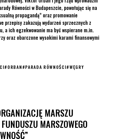
ynarodowej. Viktor Orbán i jego rząd wprowadzili
arady Równości w Budapeszcie, powołując się na
eksualną propagandą” oraz promowanie
we przepisy zakazują wydarzeń sprzecznych z
ku, a ich egzekwowanie ma być wspierane m.in.
rzy oraz obarczone wysokimi karami finansowymi
CI
#
ORBAN
#
PARADA RÓWNOŚCI
#
WĘGRY
ORGANIZACJĘ MARSZU
 FUNDUSZU MARSZOWEGO
ÓWNOŚĆ”