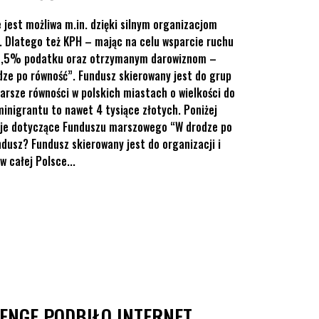
jest możliwa m.in. dzięki silnym organizacjom
 Dlatego też KPH – mając na celu wsparcie ruchu
z 1,5% podatku oraz otrzymanym darowiznom –
ze po równość”. Fundusz skierowany jest do grup
rsze równości w polskich miastach o wielkości do
inigrantu to nawet 4 tysiące złotych. Poniżej
cje dotyczące Funduszu marszowego “W drodze po
dusz? Fundusz skierowany jest do organizacji i
 całej Polsce...
ENGE PODBIŁO INTERNET