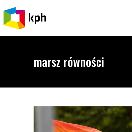
PRZEJDŹ DO TREŚCI
marsz równości
Marsze równości 2025 – zobacz daty i miasta, któ