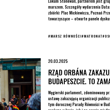
Lokum Stonewall, partnerem jest gru
marszem. Szczegóły wydarzenia Data: 
zbiórki: Plac Mickiewicza, Poznań Pr
towarzyszące – otwarte panele dyskus
#
MARSZ RÓWNOŚCI
#
MATRONAT
#
OS
cie. To zamach na prawa człowieka.
20.03.2025
RZĄD ORBÁNA ZAKAZU
BUDAPESZCIE. TO ZAM
Węgierski parlament, zdominowany prz
ustawę zakazującą organizacji publi
tym dorocznej Parady Równości w Buda