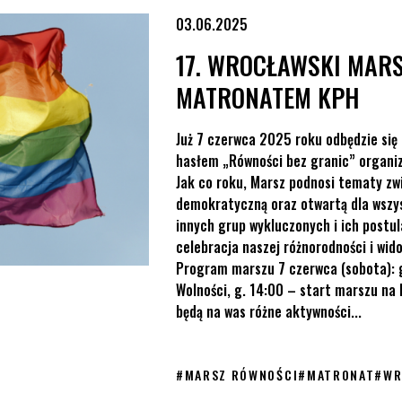
KPH
03.06.2025
17. WROCŁAWSKI MAR
MATRONATEM KPH
Już 7 czerwca 2025 roku odbędzie się
hasłem „Równości bez granic” organi
Jak co roku, Marsz podnosi tematy zw
demokratyczną oraz otwartą dla wszys
innych grup wykluczonych i ich postu
celebracja naszej różnorodności i wi
Program marszu 7 czerwca (sobota): 
Wolności, g. 14:00 – start marszu na
będą na was różne aktywności...
#
MARSZ RÓWNOŚCI
#
MATRONAT
#
WR