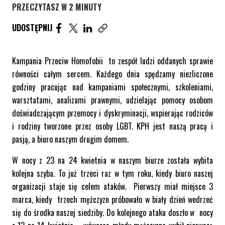
PRZECZYTASZ W 2 MINUTY
UDOSTĘPNIJ ARTYKUŁ NA FACEBOOK. STRONA O
UDOSTĘPNIJ ARTYKUŁ NA TWITTER. STRONA
UDOSTĘPNIJ ARTYKUŁ NA LINKEDIN. S
UDOSTĘPNIJ
Skopiuj link tego artykułu
Kampania Przeciw Homofobii to zespół ludzi oddanych sprawie
równości całym sercem. Każdego dnia spędzamy niezliczone
godziny pracując nad kampaniami społecznymi, szkoleniami,
warsztatami, analizami prawnymi, udzielając pomocy osobom
doświadczającym przemocy i dyskryminacji, wspierając rodziców
i rodziny tworzone przez osoby LGBT. KPH jest naszą pracą i
pasją, a biuro naszym drugim domem.
W nocy z 23 na 24 kwietnia w naszym biurze została wybita
kolejna szyba. To już trzeci raz w tym roku, kiedy biuro naszej
organizacji staje się celem ataków. Pierwszy miał miejsce 3
marca, kiedy trzech mężczyzn próbowało w biały dzień wedrzeć
się do środka naszej siedziby. Do kolejnego ataku doszło w nocy