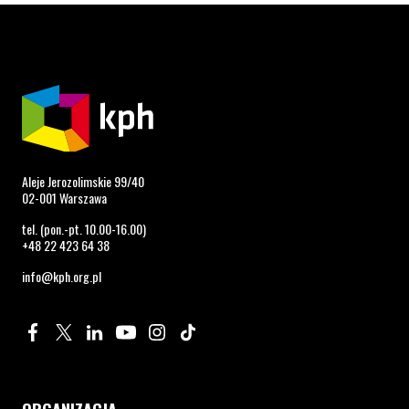
Aleje Jerozolimskie 99/40
02-001 Warszawa
tel. (pon.-pt. 10.00-16.00)
+48 22 423 64 38
info@kph.org.pl
Profil na Facebook. Strona otwiera się w nowym oknie.
Profil na Twitter. Strona otwiera się w nowym oknie.
Profil na LinkedIn. Strona otwiera się w nowym oknie.
Profil na YouTube. Strona otwiera się w nowym 
Profil na Instagram. Strona otwiera się 
Profil na Tiktok. Strona otwiera się