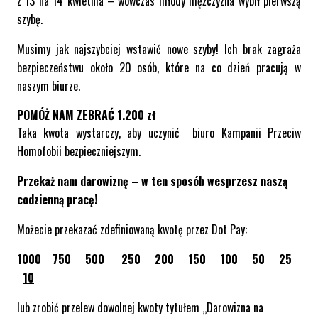
z 13 na 14 kwietnia – wówczas młody mężczyzna wybił pierwszą
szybę.
Musimy jak najszybciej wstawić nowe szyby! Ich brak zagraża
bezpieczeństwu około 20 osób, które na co dzień pracują w
naszym biurze.
POMÓŻ NAM ZEBRAĆ 1.200 zł
Taka kwota wystarczy, aby uczynić biuro Kampanii Przeciw
Homofobii bezpieczniejszym.
Przekaż nam darowiznę – w ten sposób wesprzesz naszą
codzienną pracę!
Możecie przekazać zdefiniowaną kwotę przez Dot Pay:
1000
750
500
250
200
150
100
50
25
10
lub zrobić przelew dowolnej kwoty tytułem „Darowizna na