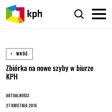
PRZEJDŹ DO TREŚCI
WRÓĆ
Zbiórka na nowe szyby w biurze
KPH
STRONA KATEGORII WPISÓW
AKTUALNOŚCI
27 KWIETNIA 2016