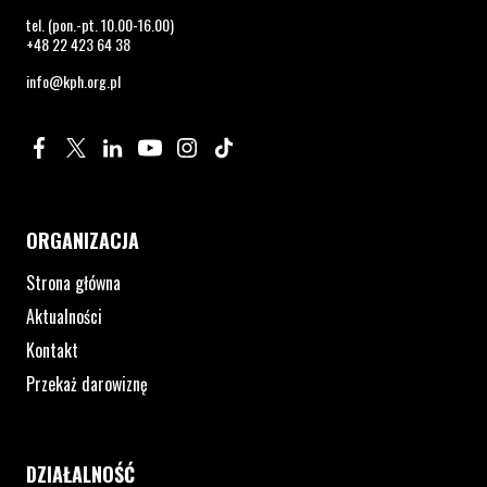
tel. (pon.-pt. 10.00-16.00)
+48 22 423 64 38
info@kph.org.pl
Profil na Facebook. Strona otwiera się w nowym oknie.
Profil na Twitter. Strona otwiera się w nowym oknie.
Profil na LinkedIn. Strona otwiera się w nowym oknie.
Profil na YouTube. Strona otwiera się w nowym 
Profil na Instagram. Strona otwiera się 
Profil na Tiktok. Strona otwiera się
ORGANIZACJA
Strona główna
Aktualności
Kontakt
Przekaż darowiznę
DZIAŁALNOŚĆ