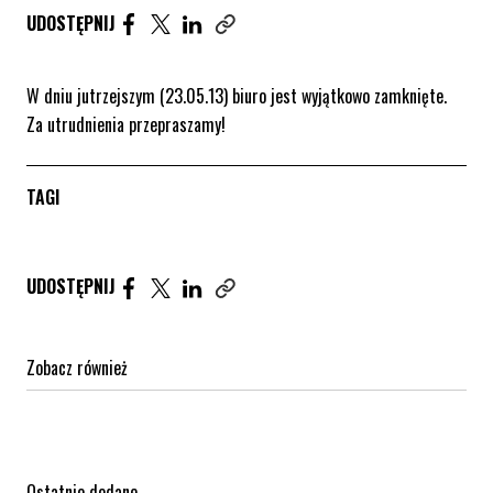
UDOSTĘPNIJ ARTYKUŁ NA FACEBOOK. STRONA O
UDOSTĘPNIJ ARTYKUŁ NA TWITTER. STRONA
UDOSTĘPNIJ ARTYKUŁ NA LINKEDIN. S
UDOSTĘPNIJ
Skopiuj link tego artykułu
W dniu jutrzejszym (23.05.13) biuro jest wyjątkowo zamknięte.
Za utrudnienia przepraszamy!
TAGI
Udostępnij artykuł na Facebook. Strona otwiera się 
Udostępnij artykuł na Twitter. Strona otwiera s
Udostępnij artykuł na Linkedin. Strona otw
UDOSTĘPNIJ
Zobacz również
Ostatnio dodane