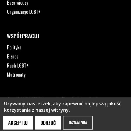
Baza wiedzy
Organizacje LGBT+
WSPÓŁPRACUJ
Polityka
Biznes
Ruch LGBT+
Matronaty
Copyright © 2026 Kampania Przeciw Homofobii
Używamy ciasteczek, aby zapewnić najlepszą jakość
Polityka prywatności
korzystania z naszej witryny.
Plik pdf otworzy się w nowym oknie lub zostanie pobrany na twoj
Strona otwiera si
AKCEPTUJ
ODRZUĆ
USTAWIENIA