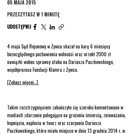
05 MAJA 2015
PRZECZYTASZ W 1 MINUTĘ
UDOSTĘPNIJ ARTYKUŁ NA FACEBOOK. STRONA O
UDOSTĘPNIJ ARTYKUŁ NA TWITTER. STRONA
UDOSTĘPNIJ ARTYKUŁ NA LINKEDIN. S
UDOSTĘPNIJ
Skopiuj link tego artykułu
4 maja Sąd Rejonowy w Żywcu skazał na karę 6 miesięcy
bezwzględnego pozbawienia wolności oraz orzekł 2000 zł
nawiązki wobec sprawcy ataku na Dariusza Paczkowskiego,
współprezesa Fundacji Klamra z Żywca.
[Zobacz więcej…]
Takim rozstrzygnięciem zakończyło się szeroko komentowane w
mediach zdarzenie polegające na grożeniu śmiercią, znieważaniu,
kopnięciu, napluciu w twarz oraz szarpaniu Dariusza
Paczkowskiego, które miało miejsce w dniu 13 grudnia 2014 r. w