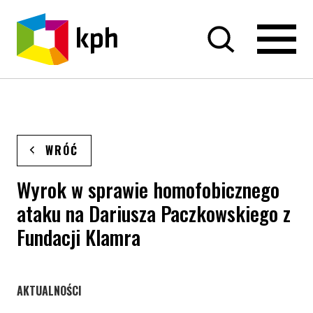
PRZEJDŹ DO TREŚCI
WRÓĆ
Wyrok w sprawie homofobicznego
ataku na Dariusza Paczkowskiego z
Fundacji Klamra
STRONA KATEGORII WPISÓW
AKTUALNOŚCI