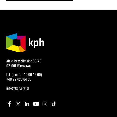
Aleje Jerozolimskie 99/40
02-001 Warszawa
tel. (pon.-pt. 10.00-16.00)
+48 22 423 64 38
info@kph.org.pl
Profil na Facebook. Strona otwiera się w nowym oknie.
Profil na Twitter. Strona otwiera się w nowym oknie.
Profil na LinkedIn. Strona otwiera się w nowym oknie.
Profil na YouTube. Strona otwiera się w nowym 
Profil na Instagram. Strona otwiera się 
Profil na Tiktok. Strona otwiera się