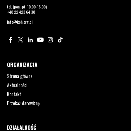
tel. (pon.-pt. 10.00-16.00)
+48 22 423 64 38
info@kph.org.pl
Profil na Facebook. Strona otwiera się w nowym oknie.
Profil na Twitter. Strona otwiera się w nowym oknie.
Profil na LinkedIn. Strona otwiera się w nowym oknie.
Profil na YouTube. Strona otwiera się w nowym 
Profil na Instagram. Strona otwiera się 
Profil na Tiktok. Strona otwiera się
ORGANIZACJA
Strona główna
Aktualności
Kontakt
Przekaż darowiznę
DZIAŁALNOŚĆ