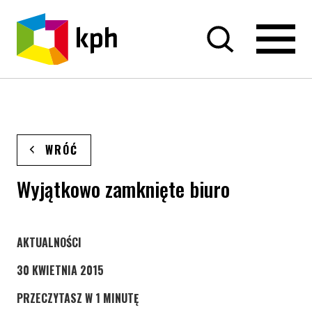
PRZEJDŹ DO TREŚCI
WRÓĆ
Wyjątkowo zamknięte biuro
STRONA KATEGORII WPISÓW
AKTUALNOŚCI
30 KWIETNIA 2015
PRZECZYTASZ W 1 MINUTĘ