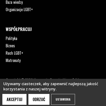
Baza wiedzy
Organizacje LGBT+
WSPÓŁPRACUJ
Polityka
Biznes
Ruch LGBT+
Matronaty
Copyright © 2026 Kampania Przeciw Homofobii
Używamy ciasteczek, aby zapewnić najlepszą jakość
Polityka prywatności
korzystania z naszej witryny.
Plik pdf otworzy się w nowym oknie lub zostanie pobrany na twoj
Strona otwiera si
AKCEPTUJ
ODRZUĆ
USTAWIENIA