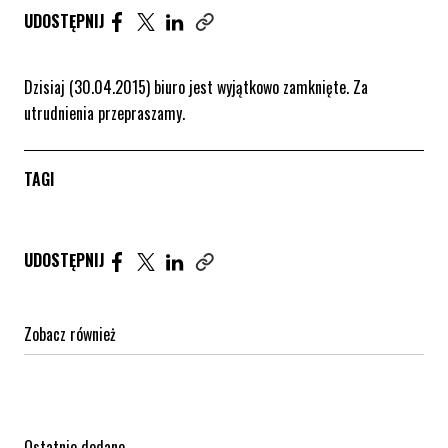
UDOSTĘPNIJ ARTYKUŁ NA FACEBOOK. STRONA O
UDOSTĘPNIJ ARTYKUŁ NA TWITTER. STRONA
UDOSTĘPNIJ ARTYKUŁ NA LINKEDIN. S
UDOSTĘPNIJ
Skopiuj link tego artykułu
Dzisiaj (30.04.2015) biuro jest wyjątkowo zamknięte. Za
utrudnienia przepraszamy.
TAGI
Udostępnij artykuł na Facebook. Strona otwiera się 
Udostępnij artykuł na Twitter. Strona otwiera s
Udostępnij artykuł na Linkedin. Strona otw
UDOSTĘPNIJ
Zobacz również
Ostatnio dodane