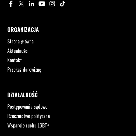
Profil na Facebook. Strona otwiera się w nowym oknie.
Profil na Twitter. Strona otwiera się w nowym oknie.
Profil na LinkedIn. Strona otwiera się w nowym oknie.
Profil na YouTube. Strona otwiera się w nowym 
Profil na Instagram. Strona otwiera się 
Profil na Tiktok. Strona otwiera się
ORGANIZACJA
Strona główna
Aktualności
Kontakt
Przekaż darowiznę
DZIAŁALNOŚĆ
Postępowania sądowe
Rzecznictwo polityczne
Wsparcie ruchu LGBT+