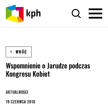
PRZEJDŹ DO TREŚCI
WRÓĆ
Wspomnienie o Jarudze podczas
Kongresu Kobiet
STRONA KATEGORII WPISÓW
AKTUALNOŚCI
19 CZERWCA 2010