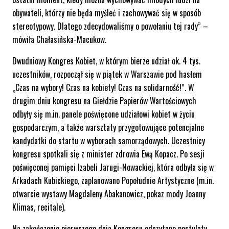
obywateli, którzy nie będa myśleć i zachowywać się w sposób
stereotypowy. Dlatego zdecydowaliśmy o powołaniu tej rady” –
mówiła Chałasińska-Macukow.
Dwudniowy Kongres Kobiet, w którym bierze udział ok. 4 tys.
uczestników, rozpoczął się w piątek w Warszawie pod hasłem
„Czas na wybory! Czas na kobiety! Czas na solidarność!”. W
drugim dniu kongresu na Giełdzie Papierów Wartościowych
odbyły się m.in. panele poświęcone udziałowi kobiet w życiu
gospodarczym, a także warsztaty przygotowujące potencjalne
kandydatki do startu w wyborach samorządowych. Uczestnicy
kongresu spotkali się z minister zdrowia Ewą Kopacz. Po sesji
poświęconej pamięci Izabeli Jarugi-Nowackiej, która odbyła się w
Arkadach Kubickiego, zaplanowano Popołudnie Artystyczne (m.in.
otwarcie wystawy Magdaleny Abakanowicz, pokaz mody Joanny
Klimas, recitale).
Na zakończenie pierwszego dnia Kongresu odczytano postulaty.