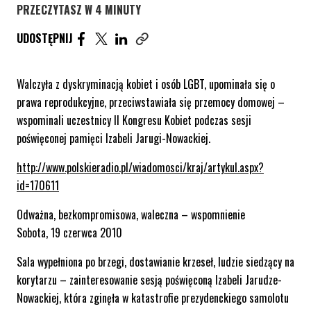
PRZECZYTASZ W 4 MINUTY
UDOSTĘPNIJ ARTYKUŁ NA FACEBOOK. STRONA O
UDOSTĘPNIJ ARTYKUŁ NA TWITTER. STRONA
UDOSTĘPNIJ ARTYKUŁ NA LINKEDIN. S
UDOSTĘPNIJ
Skopiuj link tego artykułu
Walczyła z dyskryminacją kobiet i osób LGBT, upominała się o
prawa reprodukcyjne, przeciwstawiała się przemocy domowej –
wspominali uczestnicy II Kongresu Kobiet podczas sesji
poświęconej pamięci Izabeli Jarugi-Nowackiej.
http://www.polskieradio.pl/wiadomosci/kraj/artykul.aspx?
id=170611
Odważna, bezkompromisowa, waleczna – wspomnienie
Sobota, 19 czerwca 2010
Sala wypełniona po brzegi, dostawianie krzeseł, ludzie siedzący na
korytarzu – zainteresowanie sesją poświęconą Izabeli Jarudze-
Nowackiej, która zginęła w katastrofie prezydenckiego samolotu