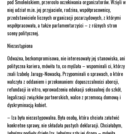
pod Smoleńskiem, przerosło oczekiwania organizatorów. Wzięli w
niej udział m.in. jej przyjaciele, rodzina, współpracownicy,
przedstawiciele licznych organizacji pozarządowych, z którymi
współpracowała, a także parlamentarzyści – z różnych stron
sceny politycznej.
Niezastąpiona
Odważna, bezkompromisowa, nie interesowały jej stanowiska, ani
polityczna kariera, mówiła to, co myślała – wspominali ci, którzy
znali Izabelę Jarugę-Nowacką. Przypominali o sprawach, o które
walczyła z oddaniem i przekonaniem: dopuszczalności aborcji,
refundacji in vitro, wprowadzeniu edukacji seksualnej do szkół,
legalizacji związków partnerskich, walce z przemocą domową i
dyskryminacją kobiet.
– Iza była niezastępowalna. Była osobą, która chciała załatwić
konkretne sprawy, nie składała pustych deklaracji. Chciałabym,
żebyśmy podjęły dzieło Izy, żebyśmy szły jej drogą – mówiła