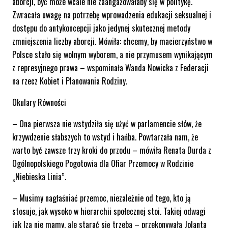
aborcji, być może wcale nie zaangażowałaby się w politykę.
Zwracała uwagę na potrzebę wprowadzenia edukacji seksualnej i
dostępu do antykoncepcji jako jedynej skutecznej metody
zmniejszenia liczby aborcji. Mówiła: chcemy, by macierzyństwo w
Polsce stało się wolnym wyborem, a nie przymusem wynikającym
z represyjnego prawa – wspominała Wanda Nowicka z Federacji
na rzecz Kobiet i Planowania Rodziny.
Okulary Równości
– Ona pierwsza nie wstydziła się użyć w parlamencie słów, że
krzywdzenie słabszych to wstyd i hańba. Powtarzała nam, że
warto być zawsze trzy kroki do przodu – mówiła Renata Durda z
Ogólnopolskiego Pogotowia dla Ofiar Przemocy w Rodzinie
„Niebieska Linia”.
– Musimy nagłaśniać przemoc, niezależnie od tego, kto ją
stosuje, jak wysoko w hierarchii społecznej stoi. Takiej odwagi
jak Iza nie mamy, ale starać się trzeba – przekonywała Jolanta