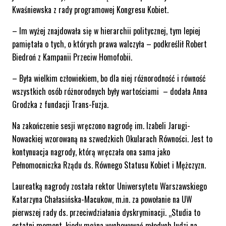
Kwaśniewska z rady programowej Kongresu Kobiet.
– Im wyżej znajdowała się w hierarchii politycznej, tym lepiej
pamiętała o tych, o których prawa walczyła – podkreślił Robert
Biedroń z Kampanii Przeciw Homofobii.
– Była wielkim człowiekiem, bo dla niej różnorodność i równość
wszystkich osób różnorodnych były wartościami – dodała Anna
Grodzka z fundacji Trans-Fuzja.
Na zakończenie sesji wręczono nagrodę im. Izabeli Jarugi-
Nowackiej wzorowaną na szwedzkich Okularach Równości. Jest to
kontynuacja nagrody, którą wręczała ona sama jako
Pełnomocniczka Rządu ds. Równego Statusu Kobiet i Mężczyzn.
Laureatką nagrody została rektor Uniwersytetu Warszawskiego
Katarzyna Chałasińska-Macukow, m.in. za powołanie na UW
pierwszej rady ds. przeciwdziałania dyskryminacji. „Studia to
ostatni moment, kiedy można wychowywać młodych ludzi na