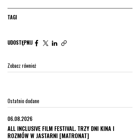
TAGI
Udostępnij artykuł na Facebook. Strona otwiera się 
Udostępnij artykuł na Twitter. Strona otwiera s
Udostępnij artykuł na Linkedin. Strona otw
UDOSTĘPNIJ
Zobacz również
Ostatnio dodane
06.08.2026
ALL INCLUSIVE FILM FESTIVAL. TRZY DNI KINA I
ROZMÓW W JASTARNI [MATRONAT]