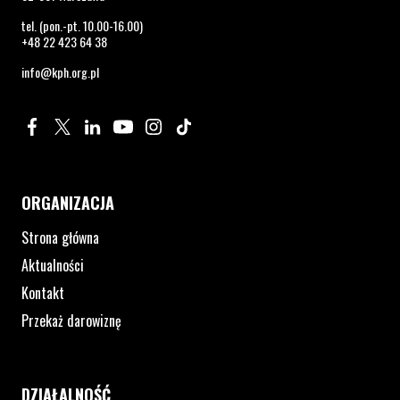
tel. (pon.-pt. 10.00-16.00)
+48 22 423 64 38
info@kph.org.pl
Profil na Facebook. Strona otwiera się w nowym oknie.
Profil na Twitter. Strona otwiera się w nowym oknie.
Profil na LinkedIn. Strona otwiera się w nowym oknie.
Profil na YouTube. Strona otwiera się w nowym 
Profil na Instagram. Strona otwiera się 
Profil na Tiktok. Strona otwiera się
ORGANIZACJA
Strona główna
Aktualności
Kontakt
Przekaż darowiznę
DZIAŁALNOŚĆ