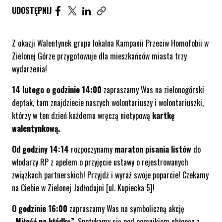
UDOSTĘPNIJ ARTYKUŁ NA FACEBOOK. STRONA O
UDOSTĘPNIJ ARTYKUŁ NA TWITTER. STRONA
UDOSTĘPNIJ ARTYKUŁ NA LINKEDIN. S
UDOSTĘPNIJ
Skopiuj link tego artykułu
Z okazji Walentynek grupa lokalna Kampanii Przeciw Homofobii w
Zielonej Górze przygotowuje dla mieszkańców miasta trzy
wydarzenia!
14 lutego o
godzinie 14:00
zapraszamy Was na zielonogórski
deptak, tam znajdziecie naszych wolontariuszy i wolontariuszki,
którzy w ten dzień każdemu wręczą nietypową
kartkę
walentynkową.
Od godziny 14:14
rozpoczynamy
maraton pisania listów
do
włodarzy RP z apelem o przyjęcie ustawy o rejestrowanych
związkach partnerskich! Przyjdź i wyraź swoje poparcie! Czekamy
na Ciebie w Zielonej Jadłodajni [ul. Kupiecka 5]!
O godzinie 16:00
zapraszamy Was na symboliczną akcję
„Miłość na kłódkę”
. Spotykamy się pod pomnikiem chłopca z