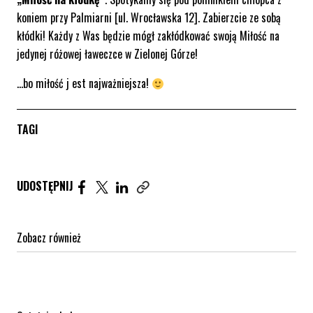
koniem przy Palmiarni [ul. Wrocławska 12]. Zabierzcie ze sobą
kłódki! Każdy z Was będzie mógł zakłódkować swoją Miłość na
jedynej różowej ławeczce w Zielonej Górze!
…bo miłość j est najważniejsza!
TAGI
Udostępnij artykuł na Facebook. Strona otwiera się 
Udostępnij artykuł na Twitter. Strona otwiera s
Udostępnij artykuł na Linkedin. Strona otw
UDOSTĘPNIJ
Zobacz również