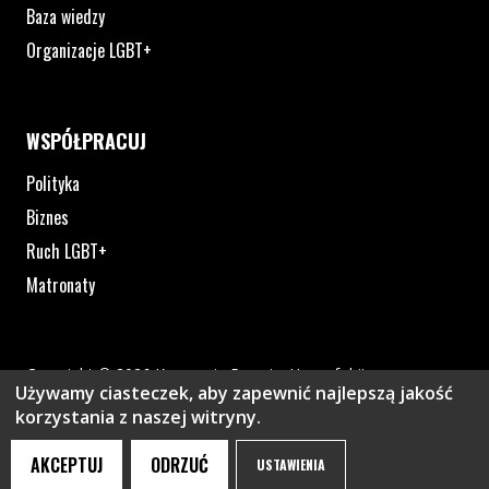
Baza wiedzy
Organizacje LGBT+
WSPÓŁPRACUJ
Polityka
Biznes
Ruch LGBT+
Matronaty
Copyright © 2026 Kampania Przeciw Homofobii
Używamy ciasteczek, aby zapewnić najlepszą jakość
Polityka prywatności
korzystania z naszej witryny.
Plik pdf otworzy się w nowym oknie lub zostanie pobrany na twoj
Strona otwiera si
AKCEPTUJ
ODRZUĆ
USTAWIENIA