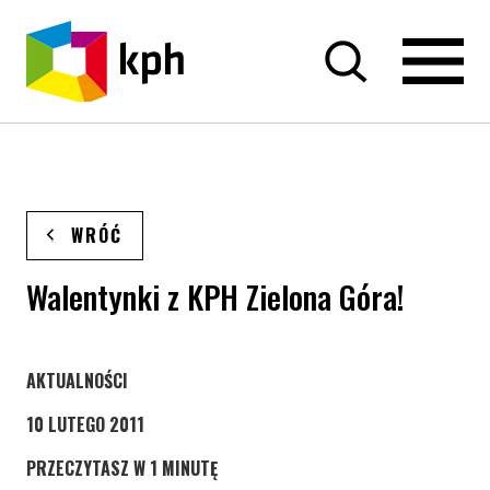
PRZEJDŹ DO TREŚCI
WRÓĆ
Walentynki z KPH Zielona Góra!
STRONA KATEGORII WPISÓW
AKTUALNOŚCI
10 LUTEGO 2011
PRZECZYTASZ W 1 MINUTĘ