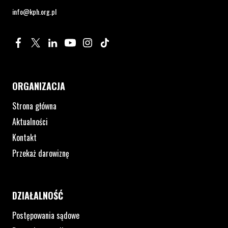
info@kph.org.pl
Profil na Facebook. Strona otwiera się w nowym oknie.
Profil na Twitter. Strona otwiera się w nowym oknie.
Profil na LinkedIn. Strona otwiera się w nowym oknie.
Profil na YouTube. Strona otwiera się w nowym 
Profil na Instagram. Strona otwiera się 
Profil na Tiktok. Strona otwiera się
ORGANIZACJA
Strona główna
Aktualności
Kontakt
Przekaż darowiznę
DZIAŁALNOŚĆ
Postępowania sądowe