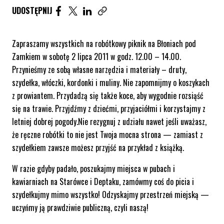
UDOSTĘPNIJ ARTYKUŁ NA FACEBOOK. STRONA O
UDOSTĘPNIJ ARTYKUŁ NA TWITTER. STRONA
UDOSTĘPNIJ ARTYKUŁ NA LINKEDIN. S
UDOSTĘPNIJ
Skopiuj link tego artykułu
Zapraszamy wszystkich na robótkowy piknik na Błoniach pod
Zamkiem w sobotę 2 lipca 2011 w godz. 12.00 – 14.00.
Przynieśmy ze sobą własne narzędzia i materiały – druty,
szydełka, włóczki, kordonki i muliny. Nie zapomnijmy o koszykach
z prowiantem. Przydadzą się także koce, aby wygodnie rozsiąść
się na trawie. Przyjdźmy z dziećmi, przyjaciółmi i korzystajmy z
letniej dobrej pogody.Nie rezygnuj z udziału nawet jeśli uważasz,
że ręczne robótki to nie jest Twoja mocna strona — zamiast z
szydełkiem zawsze możesz przyjść na przykład z książką.
W razie gdyby padało, poszukajmy miejsca w pubach i
kawiarniach na Starówce i Deptaku, zamówmy coś do picia i
szydełkujmy mimo wszystko! Odzyskajmy przestrzeń miejską —
uczyńmy ją prawdziwie publiczną, czyli naszą!