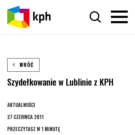
PRZEJDŹ DO TREŚCI
WRÓĆ
Szydełkowanie w Lublinie z KPH
STRONA KATEGORII WPISÓW
AKTUALNOŚCI
27 CZERWCA 2011
PRZECZYTASZ W 1 MINUTĘ