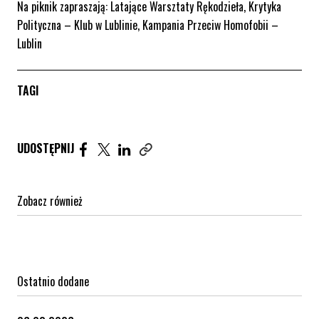
Na piknik zapraszają: Latające Warsztaty Rękodzieła, Krytyka
Polityczna – Klub w Lublinie, Kampania Przeciw Homofobii –
Lublin
TAGI
Udostępnij artykuł na Facebook. Strona otwiera się 
Udostępnij artykuł na Twitter. Strona otwiera s
Udostępnij artykuł na Linkedin. Strona otw
UDOSTĘPNIJ
Zobacz również
Ostatnio dodane